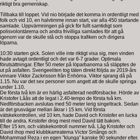
riktigt bra gemenskap.
Tillbaka till loppet. Vid nio började det komma in ordentligt med
folk och vid 10, en halvtimme innan start, var alla 450 startande
samlade. Uppvärmningen på gick för fullt samtidigt som
polisvolontärerna och andra frivilliga samlades för att gå
igenom var de skulle stå och stoppa trafiken och dirigera
löparna.
10:30 starten gick. Solen ville inte riktigt visa sig, men vinden
hade avtagit ordentligt och det var 6-7 grader. Optimala
förutsättningar. Efter 50 meter på löparbanorna så släpptes de
ut på asfalten. Sverigeeliten tog täten direkt följda av 2019-års
vinnare Viktor Zackrisson från Enhörna. Viktor sprang då på
1.15. Nu var det sex personer som angett att de skulle springa
under 1.10.
De första två km är en härlig asfalterad nedförsbacke. Hörde av
Kristofer Låås att de legat i 2.40-tempo de första två km.
Nedförsbacken avslutas med 50 meter lerig singeltrack. Sedan
är det grusvägar mellan åkrar i 15 km. Vid första
vätskekontrollen, vid 10 km, hade David och Kristofer en lucka
till de andra. Kristofer drog mest med David tätt bakom.
Efter 15 km, och vätskekontroll nummer två. Låg Kristofer och
David ihop med klubbkamraterna Victor Smångs och
Mohammad Reza i en egen ”klunga” kanske 90 sekunder efter.