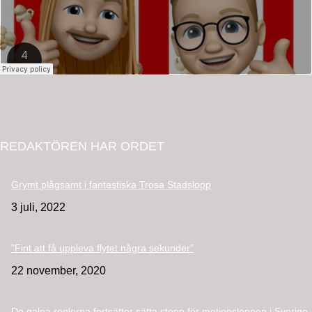
REDAKTÖREN HAR ORDET
Grymt plågsamt i fantastiska Trosa Stadslopp
3 juli, 2022
”Fint att få uppleva flytet några sekunder”
22 november, 2020
De galna reglerna fortsätter sätta stopp för motionsloppen i Sverige