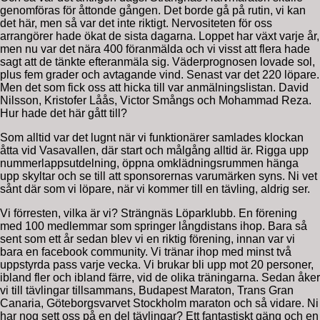
genomföras för åttonde gången. Det borde gå på rutin, vi kan
det här, men så var det inte riktigt. Nervositeten för oss
arrangörer hade ökat de sista dagarna. Loppet har växt varje år,
men nu var det nära 400 föranmälda och vi visst att flera hade
sagt att de tänkte efteranmäla sig. Väderprognosen lovade sol,
plus fem grader och avtagande vind. Senast var det 220 löpare.
Men det som fick oss att hicka till var anmälningslistan. David
Nilsson, Kristofer Låås, Victor Smångs och Mohammad Reza.
Hur hade det här gått till?
Som alltid var det lugnt när vi funktionärer samlades klockan
åtta vid Vasavallen, där start och målgång alltid är. Rigga upp
nummerlappsutdelning, öppna omklädningsrummen hänga
upp skyltar och se till att sponsorernas varumärken syns. Ni vet
sånt där som vi löpare, när vi kommer till en tävling, aldrig ser.
Vi förresten, vilka är vi? Strängnäs Löparklubb. En förening
med 100 medlemmar som springer långdistans ihop. Bara så
sent som ett år sedan blev vi en riktig förening, innan var vi
bara en facebook community. Vi tränar ihop med minst två
uppstyrda pass varje vecka. Vi brukar bli upp mot 20 personer,
ibland fler och ibland färre, vid de olika träningarna. Sedan åker
vi till tävlingar tillsammans, Budapest Maraton, Trans Gran
Canaria, Göteborgsvarvet Stockholm maraton och så vidare. Ni
har nog sett oss på en del tävlingar? Ett fantastiskt gäng och en