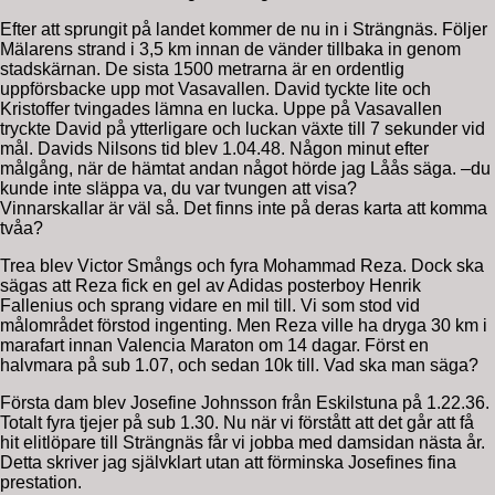
Efter att sprungit på landet kommer de nu in i Strängnäs. Följer
Mälarens strand i 3,5 km innan de vänder tillbaka in genom
stadskärnan. De sista 1500 metrarna är en ordentlig
uppförsbacke upp mot Vasavallen. David tyckte lite och
Kristoffer tvingades lämna en lucka. Uppe på Vasavallen
tryckte David på ytterligare och luckan växte till 7 sekunder vid
mål. Davids Nilsons tid blev 1.04.48. Någon minut efter
målgång, när de hämtat andan något hörde jag Låås säga. –du
kunde inte släppa va, du var tvungen att visa?
Vinnarskallar är väl så. Det finns inte på deras karta att komma
tvåa?
Trea blev Victor Smångs och fyra Mohammad Reza. Dock ska
sägas att Reza fick en gel av Adidas posterboy Henrik
Fallenius och sprang vidare en mil till. Vi som stod vid
målområdet förstod ingenting. Men Reza ville ha dryga 30 km i
marafart innan Valencia Maraton om 14 dagar. Först en
halvmara på sub 1.07, och sedan 10k till. Vad ska man säga?
Första dam blev Josefine Johnsson från Eskilstuna på 1.22.36.
Totalt fyra tjejer på sub 1.30. Nu när vi förstått att det går att få
hit elitlöpare till Strängnäs får vi jobba med damsidan nästa år.
Detta skriver jag självklart utan att förminska Josefines fina
prestation.