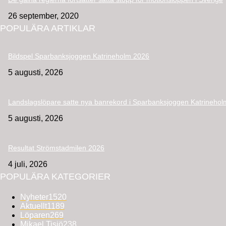
26 september, 2020
POPULÄRA ARTIKLAR
Bildspel Sparbanksjoggen Katrineholm 2026
5 augusti, 2026
Landslagslöpare satte nya banrekord i Sparbanksjoggen Katrinehol
5 augusti, 2026
Resultat Strömstadmilen 2026
4 juli, 2026
POPULÄRA KATEGORIER
Nyheter
1520
Aktuellt
1189
Löparen
269
Mikael Tisjö
238