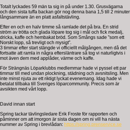
Totalt lyckades 59 män ta sig in på under 1.30. Grusvägarna
och den sista tuffa backan gör nog denna bana 1,5 till 2 minuter
långsammare än en platt asfaltstävling.
Efter en och en halv timme så ramlade det på bra. En strid
ström av trötta och glada löpare tog sig i mål och fick medalj,
dricka, kaffe och hembakat bröd. Som Smångs sade ”som ett
Norskt lopp, så trevligt och mysigt”.
3 timmar efter start stängde vi officiellt målgången, men då det
fortsatte att ramla in några eftersläntrare så tog vi naturligtvis i
mot även dem med applåder, värme och kaffe.
För Strängnäs Löparklubbs medlemmar hade vi pyssel ett par
timmar till med undan plockning, städning och avsnitsling. Men
inte minst njuta av ett riktigt lyckat evenemang. Idag hade vi
betalat tillbaka till Sveriges löparcommunity. Precis som är
avsikten med vårt lopp.
David innan start
Spring tackar tävlingsledare Erik Froste för rapporten och
påminner om att imorgon är sista dagen om ni vill ha nästa
nummer av Spring i brevlådan:
https://spring.prenservice.se