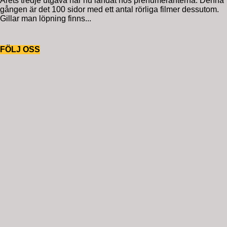
Årets tredje utgåva har nu landat hos prenumeranterna. Denna
gången är det 100 sidor med ett antal rörliga filmer dessutom.
Gillar man löpning finns...
FÖLJ OSS