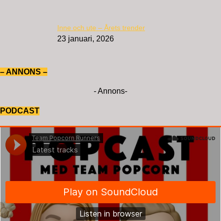
Inne och ute – Årets trender
23 januari, 2026
– ANNONS –
- Annons-
PODCAST