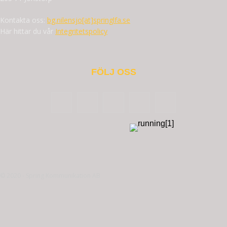
Kontakta oss:
bg.nilensjo[at]springlfa.se
Här hittar du vår
Integritetspolicy
FÖLJ OSS
© 2020 - Spring Kommunikation AB