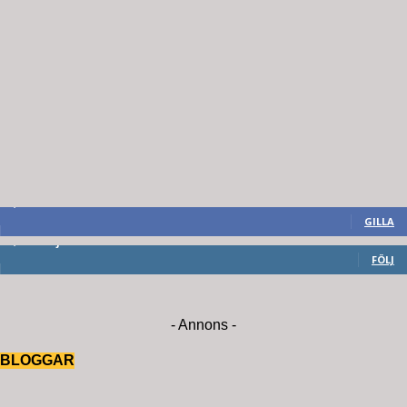
8,660
Fans
GILLA
6,714
Följare
FÖLJ
- Annons -
BLOGGAR