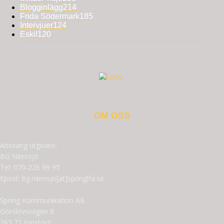
Blogginlägg
214
Frida Södermark
185
Intervjuer
124
Eskil
120
OM OSS
Ansvarig utgivare:
BG Nilensjö
Tel: 070-226 99 95
Epost: bg.nilensjo[at]springlfa.se
Spring Kommunikation AB
Görslövsvägen 8
263 71 Jonstorp