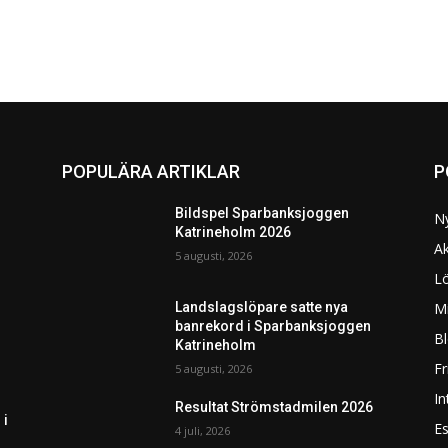
POPULÄRA ARTIKLAR
P
Bildspel Sparbanksjoggen
N
Katrineholm 2026
Ak
5 augusti, 2026
L
Mi
Landslagslöpare satte nya
banrekord i Sparbanksjoggen
Bl
Katrineholm
F
5 augusti, 2026
In
Resultat Strömstadmilen 2026
 i
Es
4 juli, 2026