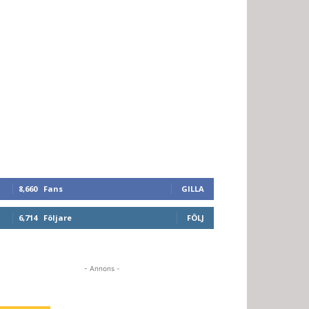
8,660
Fans
GILLA
6,714
Följare
FÖLJ
- Annons -