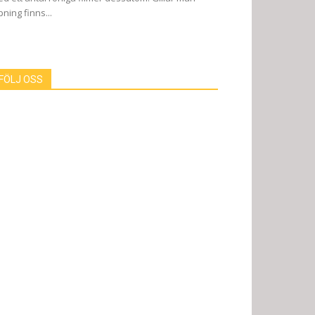
pning finns...
FÖLJ OSS