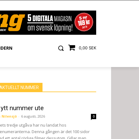
NDERN
0,00 SEK
AKTUELLT NUMMER
ytt nummer ute
 Nilensjö
-
6 augusti, 2026
0
ets tredje utgåva har nu landat hos
enumeranterna. Denna gången är det 100 sidor
d ett antal rörliga filmer dessutom. Gillar man