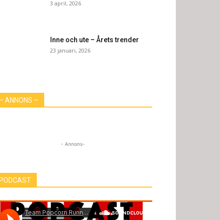
3 april, 2026
Inne och ute – Årets trender
23 januari, 2026
– ANNONS –
- Annons-
PODCAST