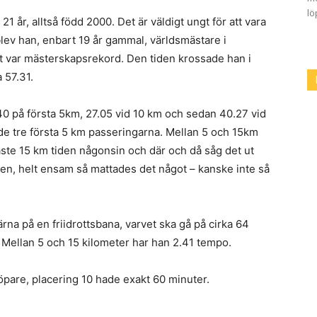
lö
1 år, alltså född 2000. Det är väldigt ungt för att vara
 blev han, enbart 19 år gammal, världsmästare i
t var mästerskapsrekord. Den tiden krossade han i
 57.31.
40 på första 5km, 27.05 vid 10 km och sedan 40.27 vid
 de tre första 5 km passeringarna. Mellan 5 och 15km
aste 15 km tiden någonsin och där och då såg det ut
en, helt ensam så mattades det något – kanske inte så
ärna på en friidrottsbana, varvet ska gå på cirka 64
 Mellan 5 och 15 kilometer har han 2.41 tempo.
pare, placering 10 hade exakt 60 minuter.