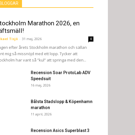
BLOGGAR
tockholm Marathon 2026, en
äftsmäll!
kael Tisjö
-
31 maj, 2026
0
gen efter årets Stockholm marathon och sällan
nt mig så missnöjd med ett lopp. Tycker att
ockholm har varit så ”kul” att springa med den...
Recension Soar ProtoLab ADV
Speedsuit
16 maj, 2026
Bålsta Stadslopp & Köpenhamn
marathon
11 april, 2026
Recension Asics Superblast 3