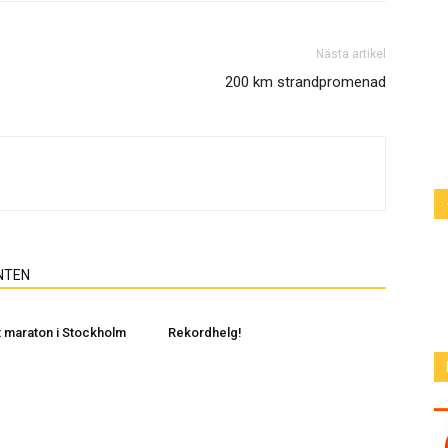
Nästa artikel
200 km strandpromenad
NTEN
 maraton i Stockholm
Rekordhelg!