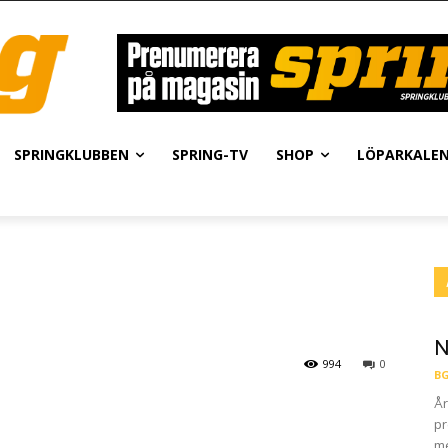
SPRINGKLUBBEN
SPRING-TV
SHOP
LÖPARKALE
N
994
0
BG
År
pr
me