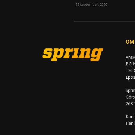
26 september, 2020
OM
Ansv
BG N
Tel:
Epost
Spri
Görs
263 
Kont
Här 