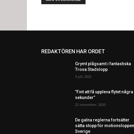
REDAKTÖREN HAR ORDET
Grymt plågsamt i fantastiska
Trosa Stadslopp
3 juli, 2022
”Fint att få uppleva flytet några
sekunder”
22 november, 2020
De galna reglerna fortsätter
sätta stopp för motionsloppen
Sverige