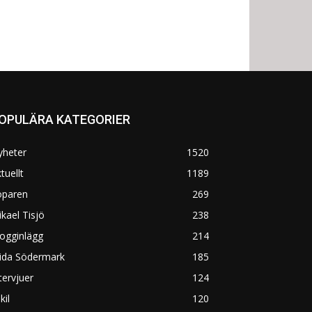
OPULÄRA KATEGORIER
yheter
1520
tuellt
1189
öparen
269
kael Tisjö
238
ogginlägg
214
rida Södermark
185
tervjuer
124
kil
120