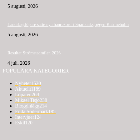
5 augusti, 2026
Landslagslöpare satte nya banrekord i Sparbanksjoggen Katrineholm
5 augusti, 2026
Resultat Strömstadmilen 2026
4 juli, 2026
POPULÄRA KATEGORIER
Nyheter
1520
Aktuellt
1189
Löparen
269
Mikael Tisjö
238
Blogginlägg
214
Frida Södermark
185
Intervjuer
124
Eskil
120