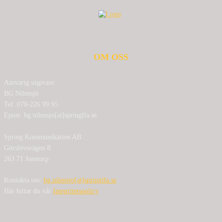
OM OSS
Ansvarig utgivare:
BG Nilensjö
Tel: 070-226 99 95
Epost: bg.nilensjo[at]springlfa.se
Spring Kommunikation AB
Görslövsvägen 8
263 71 Jonstorp
Kontakta oss:
bg.nilensjo[at]springlfa.se
Här hittar du vår
Integritetspolicy