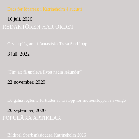
Dags för löparfest i Katrineholm 4 augusti
16 juli, 2026
REDAKTÖREN HAR ORDET
Grymt plågsamt i fantastiska Trosa Stadslopp
3 juli, 2022
”Fint att få uppleva flytet några sekunder”
22 november, 2020
De galna reglerna fortsätter sätta stopp för motionsloppen i Sverige
26 september, 2020
POPULÄRA ARTIKLAR
Bildspel Sparbanksjoggen Katrineholm 2026