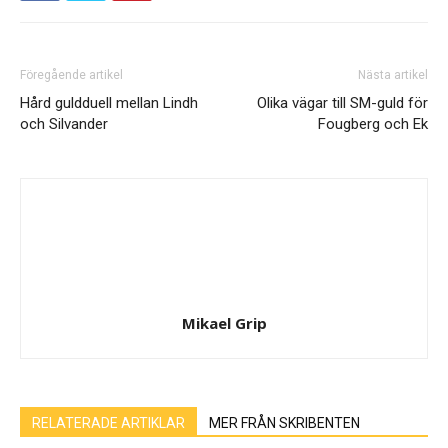
Föregående artikel
Nästa artikel
Hård guldduell mellan Lindh
Olika vägar till SM-guld för
och Silvander
Fougberg och Ek
Mikael Grip
RELATERADE ARTIKLAR
MER FRÅN SKRIBENTEN