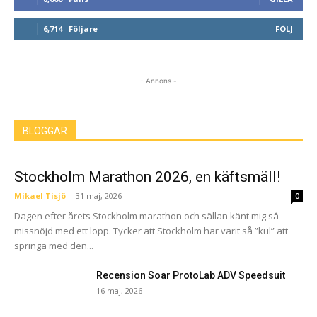
6,714
Följare
FÖLJ
- Annons -
BLOGGAR
Stockholm Marathon 2026, en käftsmäll!
Mikael Tisjö
-
31 maj, 2026
0
Dagen efter årets Stockholm marathon och sällan känt mig så
missnöjd med ett lopp. Tycker att Stockholm har varit så ”kul” att
springa med den...
Recension Soar ProtoLab ADV Speedsuit
16 maj, 2026