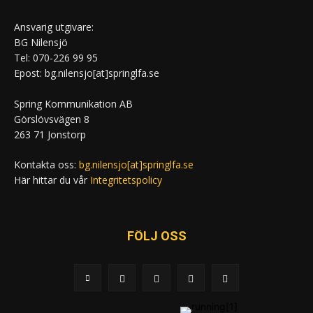
Ansvarig utgivare:
BG Nilensjö
Tel: 070-226 99 95
Epost: bg.nilensjo[at]springlfa.se
Spring Kommunikation AB
Görslövsvägen 8
263 71 Jonstorp
Kontakta oss:
bg.nilensjo[at]springlfa.se
Här hittar du vår
Integritetspolicy
FÖLJ OSS