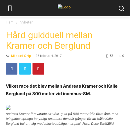
Hem
Nyheter
Hård guldduell mellan
Kramer och Berglund
Av
Mikael Grip
-
26 februari, 2017
82
0
Vilket race det blev mellan Andreas Kramer och Kalle
Berglund på 800 meter vid inomhus-SM.
Andreas Kramer försvarade sitt ISM-guld på 800 meter från förra året, men
tvingades springa betydligt snabbare den här gången för att hålla Kalle
Berglund bakom sig med minsta möjliga marginal. Foto: Deca Text&Bild