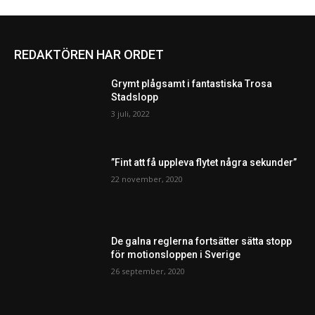
REDAKTÖREN HAR ORDET
Grymt plågsamt i fantastiska Trosa
Stadslopp
3 juli, 2022
”Fint att få uppleva flytet några sekunder”
22 november, 2020
De galna reglerna fortsätter sätta stopp
för motionsloppen i Sverige
26 september, 2020