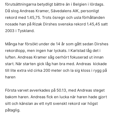
förutsättningarna betydligt bättre än i Belgien i lördags.
Då slog Andreas Kramer, Sävedalens AIK, personligt
rekord med 1.45,75. Trots ösregn och usla förhållanden
nosade han på Rizak Dirshes svenska rekord 1.45,45 satt
2003 i Tyskland.
Många har försökt under de 14 år som gått sedan Dirshes
rekordlopp, men ingen har lyckats. I Karlstad låg det i
luften. Andreas Kramer såg oerhört fokuserad ut innan
start. När starten gick låg han bra med. Andreas kickade
till lite extra vid cirka 200 meter och la sig kloss i rygg på
haren
Första varvet avverkades på 50.13, med Andreas steget
bakom haren. Andreas fick en lucka när haren hade gjort
sitt och känslan av ett nytt svenskt rekord var högst
påtaglig.