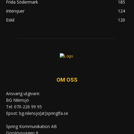
Frida Södermark
185
Intervjuer
124
Eskil
120
OM OSS
Ansvarig utgivare:
BG Nilensjö
Tel: 070-226 99 95
Epost: bg.nilensjo[at]springlfa.se
Spring Kommunikation AB
Görslövsvägen 8