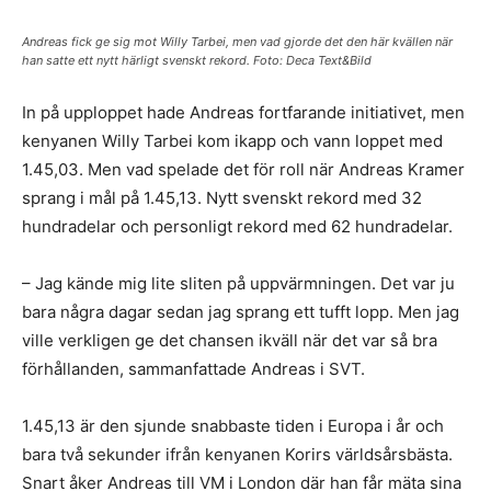
Andreas fick ge sig mot Willy Tarbei, men vad gjorde det den här kvällen när
han satte ett nytt härligt svenskt rekord. Foto: Deca Text&Bild
In på upploppet hade Andreas fortfarande initiativet, men
kenyanen Willy Tarbei kom ikapp och vann loppet med
1.45,03. Men vad spelade det för roll när Andreas Kramer
sprang i mål på 1.45,13. Nytt svenskt rekord med 32
hundradelar och personligt rekord med 62 hundradelar.
– Jag kände mig lite sliten på uppvärmningen. Det var ju
bara några dagar sedan jag sprang ett tufft lopp. Men jag
ville verkligen ge det chansen ikväll när det var så bra
förhållanden, sammanfattade Andreas i SVT.
1.45,13 är den sjunde snabbaste tiden i Europa i år och
bara två sekunder ifrån kenyanen Korirs världsårsbästa.
Snart åker Andreas till VM i London där han får mäta sina