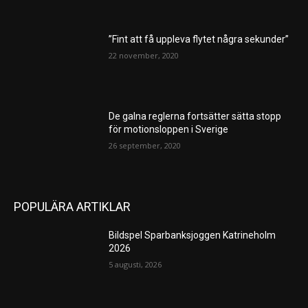
”Fint att få uppleva flytet några sekunder”
22 november, 2020
De galna reglerna fortsätter sätta stopp
för motionsloppen i Sverige
26 september, 2020
POPULÄRA ARTIKLAR
Bildspel Sparbanksjoggen Katrineholm
2026
5 augusti, 2026