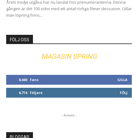
Årets tredje utgåva har nu landat hos prenumeranterna. Denna
gången är det 100 sidor med ett antal rörliga filmer dessutom. Gillar
man löpning finns...
FÖLJ OSS
MAGASIN SPRING
8,660
Fans
GILLA
6,714
Följare
FÖLJ
- Annons -
BLOGGAR