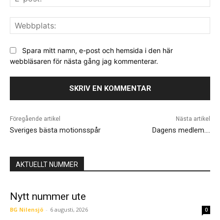
pos
We
Spara mitt namn, e-post och hemsida i den här
webbläsaren för nästa gång jag kommenterar.
Föregående artikel
Nästa artikel
Sveriges bästa motionsspår
Dagens medlem….
AKTUELLT NUMMER
Nytt nummer ute
BG Nilensjö
-
6 augusti, 2026
0