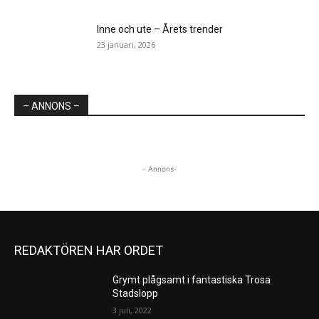
Inne och ute – Årets trender
23 januari, 2026
– ANNONS –
- Annons-
REDAKTÖREN HAR ORDET
Grymt plågsamt i fantastiska Trosa
Stadslopp
3 juli, 2022