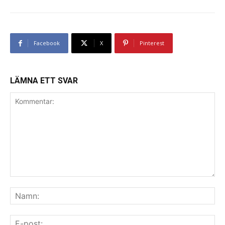
Facebook
X
Pinterest
LÄMNA ETT SVAR
Kommentar:
Na
E-