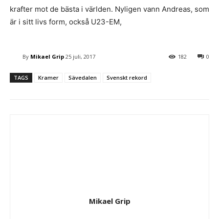
krafter mot de bästa i världen. Nyligen vann Andreas, som
är i sitt livs form, också U23-EM,
By
Mikael Grip
25 juli, 2017
182
0
TAGS
Kramer
Sävedalen
Svenskt rekord
Mikael Grip