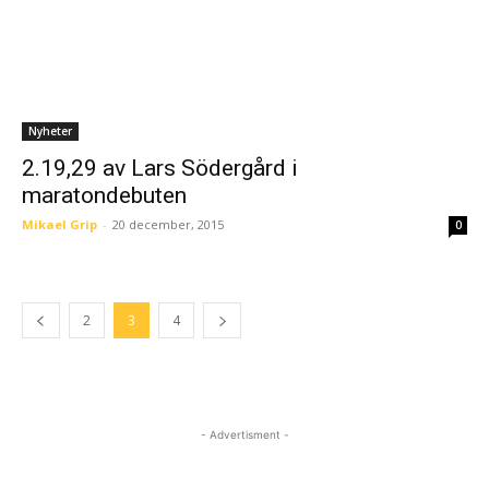
Nyheter
2.19,29 av Lars Södergård i
maratondebuten
Mikael Grip
-
20 december, 2015
0
2
3
4
- Advertisment -