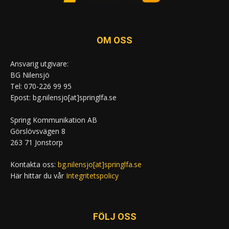
OM OSS
Ansvarig utgivare:
BG Nilensjö
Tel: 070-226 99 95
Epost: bg.nilensjo[at]springlfa.se
Spring Kommunikation AB
Görslövsvägen 8
263 71 Jonstorp
Kontakta oss:
bg.nilensjo[at]springlfa.se
Här hittar du vår
Integritetspolicy
FÖLJ OSS