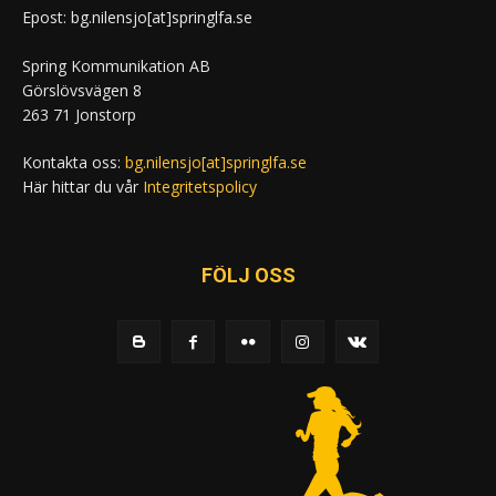
Epost: bg.nilensjo[at]springlfa.se
Spring Kommunikation AB
Görslövsvägen 8
263 71 Jonstorp
Kontakta oss:
bg.nilensjo[at]springlfa.se
Här hittar du vår
Integritetspolicy
FÖLJ OSS