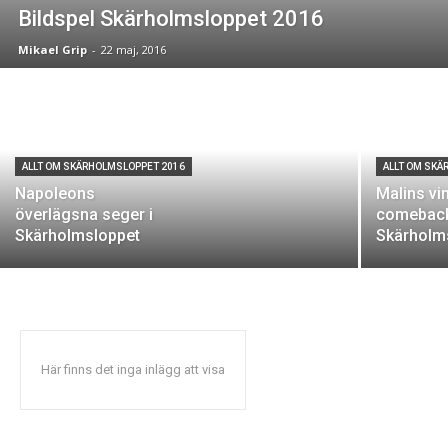
Bildspel Skärholmsloppet 2016
Mikael Grip
-
22 maj, 2016
ALLT OM SKÄRHOLMSLOPPET 2016
ALLT OM SKÄ
Napoleons
Malins vi
överlägsna seger i
comeback
Skärholmsloppet
Skärholm
Här finns det inga inlägg att visa