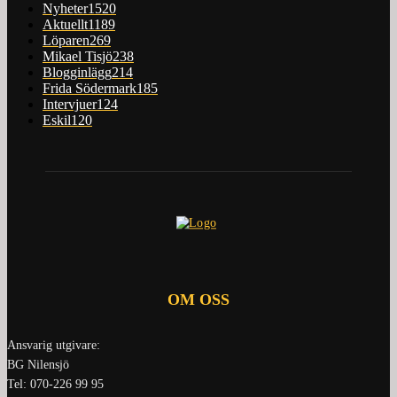
Nyheter
1520
Aktuellt
1189
Löparen
269
Mikael Tisjö
238
Blogginlägg
214
Frida Södermark
185
Intervjuer
124
Eskil
120
OM OSS
Ansvarig utgivare:
BG Nilensjö
Tel: 070-226 99 95