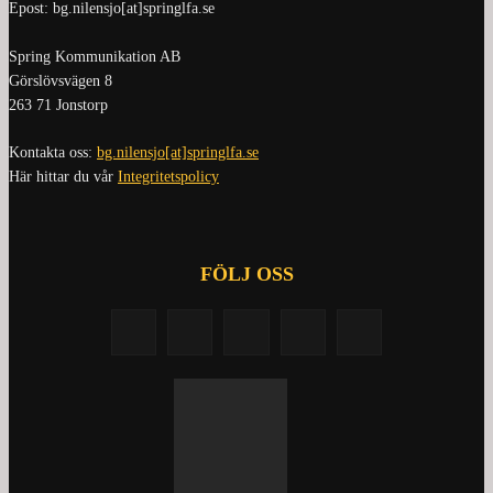
Epost: bg.nilensjo[at]springlfa.se
Spring Kommunikation AB
Görslövsvägen 8
263 71 Jonstorp
Kontakta oss:
bg.nilensjo[at]springlfa.se
Här hittar du vår
Integritetspolicy
FÖLJ OSS