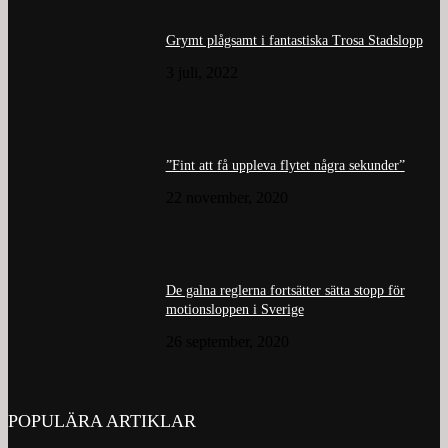
Grymt plågsamt i fantastiska Trosa Stadslopp
3 juli, 2022
”Fint att få uppleva flytet några sekunder”
22 november, 2020
De galna reglerna fortsätter sätta stopp för
motionsloppen i Sverige
26 september, 2020
POPULÄRA ARTIKLAR