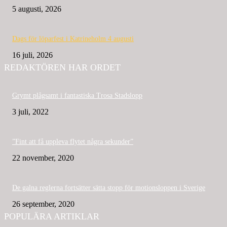
5 augusti, 2026
Dags för löparfest i Katrineholm 4 augusti
16 juli, 2026
REDAKTÖREN HAR ORDET
Grymt plågsamt i fantastiska Trosa Stadslopp
3 juli, 2022
”Fint att få uppleva flytet några sekunder”
22 november, 2020
De galna reglerna fortsätter sätta stopp för motionsloppen i Sverige
26 september, 2020
POPULÄRA ARTIKLAR