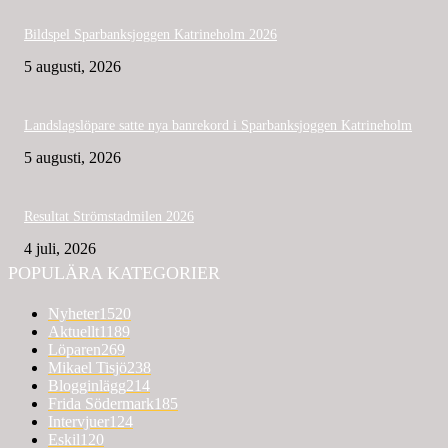
Bildspel Sparbanksjoggen Katrineholm 2026
5 augusti, 2026
Landslagslöpare satte nya banrekord i Sparbanksjoggen Katrineholm
5 augusti, 2026
Resultat Strömstadmilen 2026
4 juli, 2026
POPULÄRA KATEGORIER
Nyheter
1520
Aktuellt
1189
Löparen
269
Mikael Tisjö
238
Blogginlägg
214
Frida Södermark
185
Intervjuer
124
Eskil
120