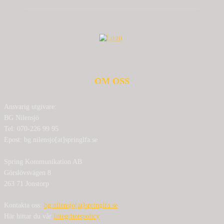
OM OSS
Ansvarig utgivare:
BG Nilensjö
Tel: 070-226 99 95
Epost: bg.nilensjo[at]springlfa.se
Spring Kommunikation AB
Görslövsvägen 8
263 71 Jonstorp
Kontakta oss:
bg.nilensjo[at]springlfa.se
Här hittar du vår
Integritetspolicy