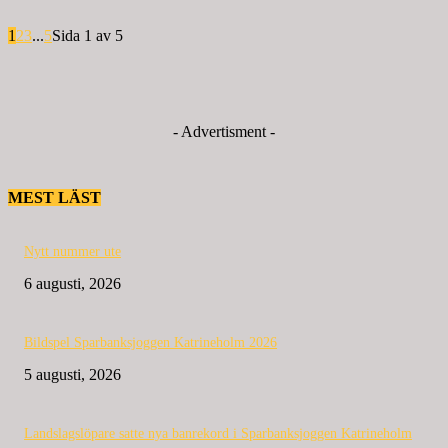
1
2
3
...
5
Sida 1 av 5
- Advertisment -
MEST LÄST
Nytt nummer ute
6 augusti, 2026
Bildspel Sparbanksjoggen Katrineholm 2026
5 augusti, 2026
Landslagslöpare satte nya banrekord i Sparbanksjoggen Katrineholm