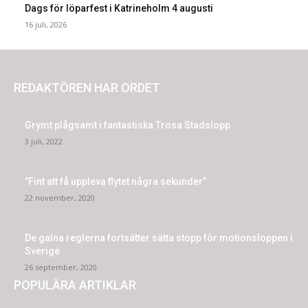
Dags för löparfest i Katrineholm 4 augusti
16 juli, 2026
REDAKTÖREN HAR ORDET
Grymt plågsamt i fantastiska Trosa Stadslopp
3 juli, 2022
”Fint att få uppleva flytet några sekunder”
22 november, 2020
De galna reglerna fortsätter sätta stopp för motionsloppen i
Sverige
26 september, 2020
POPULÄRA ARTIKLAR