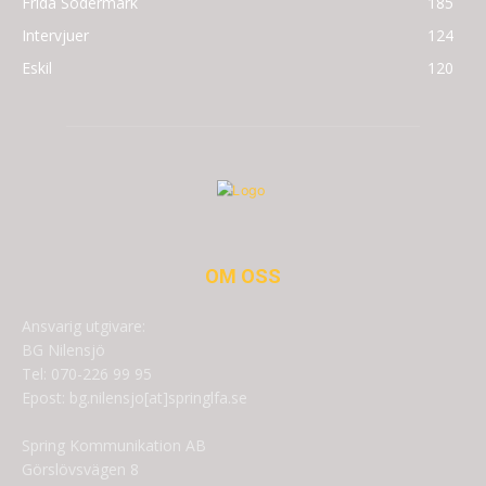
Frida Södermark
185
Intervjuer
124
Eskil
120
OM OSS
Ansvarig utgivare:
BG Nilensjö
Tel: 070-226 99 95
Epost: bg.nilensjo[at]springlfa.se
Spring Kommunikation AB
Görslövsvägen 8