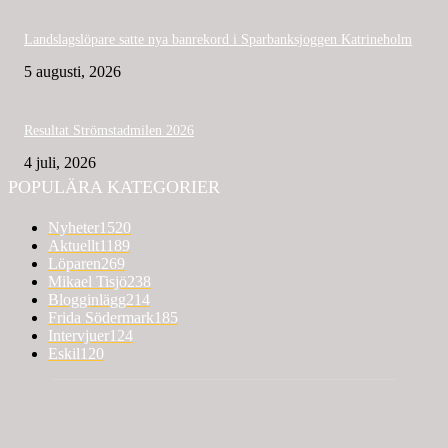
Landslagslöpare satte nya banrekord i Sparbanksjoggen Katrineholm
5 augusti, 2026
Resultat Strömstadmilen 2026
4 juli, 2026
POPULÄRA KATEGORIER
Nyheter
1520
Aktuellt
1189
Löparen
269
Mikael Tisjö
238
Blogginlägg
214
Frida Södermark
185
Intervjuer
124
Eskil
120