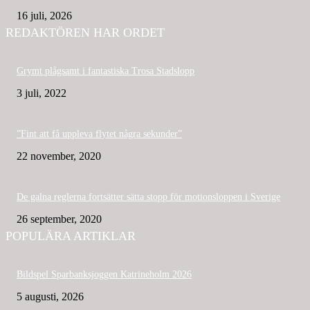
16 juli, 2026
REDAKTÖREN HAR ORDET
Grymt plågsamt i fantastiska Trosa Stadslopp
3 juli, 2022
”Fint att få uppleva flytet några sekunder”
22 november, 2020
De galna reglerna fortsätter sätta stopp för motionsloppen i Sverige
26 september, 2020
POPULÄRA ARTIKLAR
Bildspel Sparbanksjoggen Katrineholm 2026
5 augusti, 2026