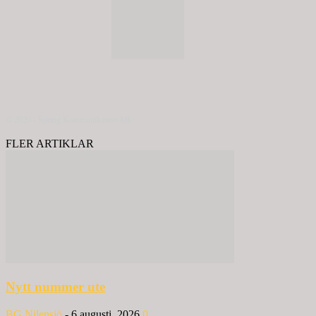
© 2020 - Spring Kommunikation AB
FLER ARTIKLAR
Nytt nummer ute
BG Nilensjö
-
6 augusti, 2026
0