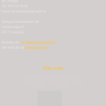
BG Nilensjö
Tel: 070-226 99 95
Epost: bg.nilensjo[at]springlfa.se
Spring Kommunikation AB
Görslövsvägen 8
263 71 Jonstorp
Kontakta oss:
bg.nilensjo[at]springlfa.se
Här hittar du vår
Integritetspolicy
FÖLJ OSS