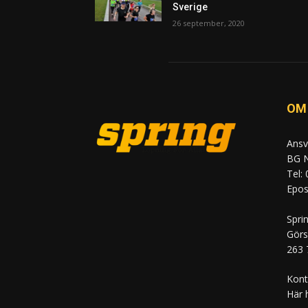
Sverige
26 september, 2020
OM
Ansv
BG N
Tel:
Epost
Spri
Görs
263 
Kont
Här 