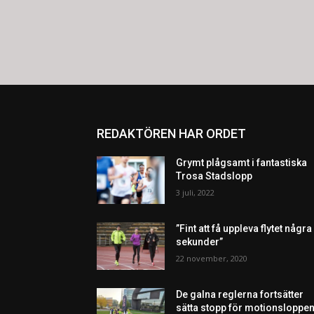
REDAKTÖREN HAR ORDET
Grymt plågsamt i fantastiska
Trosa Stadslopp
3 juli, 2022
”Fint att få uppleva flytet några
sekunder”
22 november, 2020
De galna reglerna fortsätter
sätta stopp för motionsloppen