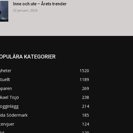
Inne och ute – Årets trender
23 januari, 2026
OPULÄRA KATEGORIER
yheter
1520
tuellt
1189
öparen
269
kael Tisjö
238
ogginlägg
214
rida Södermark
185
tervjuer
124
kil
120