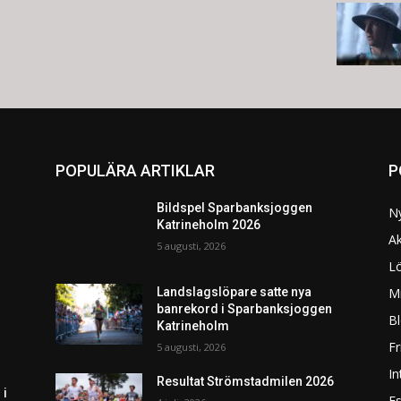
POPULÄRA ARTIKLAR
P
Bildspel Sparbanksjoggen
N
Katrineholm 2026
Ak
5 augusti, 2026
L
Mi
Landslagslöpare satte nya
banrekord i Sparbanksjoggen
Bl
Katrineholm
F
5 augusti, 2026
In
Resultat Strömstadmilen 2026
 i
Es