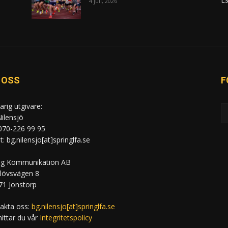
4 juli, 2026
 OSS
F
arig utgivare:
ilensjö
 070-226 99 95
: bg.nilensjo[at]springlfa.se
ng Kommunikation AB
lövsvägen 8
71 Jonstorp
akta oss:
bg.nilensjo[at]springlfa.se
hittar du vår
Integritetspolicy