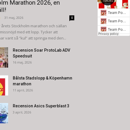
lm Marathon 2026, en
ll!
ö
-
31 maj, 2026
0
 årets Stockholm marathon och sällan
 missnöjd med ett lopp. Tycker att
r varit så ”kul” att springa med den...
Recension Soar ProtoLab ADV
Speedsuit
16 maj, 2026
Bålsta Stadslopp & Köpenhamn
marathon
11 april, 2026
Recension Asics Superblast 3
3 april, 2026