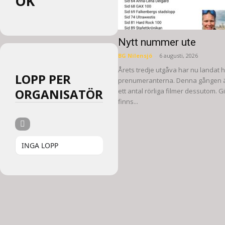
OK
Nytt nummer ute
BG Nilensjö
-
6 augusti, 2026
Årets tredje utgåva har nu landat 
LOPP PER
prenumeranterna. Denna gången ä
ORGANISATÖR
ett antal rörliga filmer dessutom. G
finns...
INGA LOPP