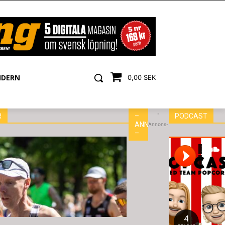
NDERN
0,00 SEK
-
R
–
PODCAST
ANNONS
Annons-
–