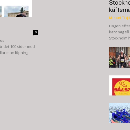
Stockho
käftsmä
Mikael Tisj
Dagen efter
känt mig så
0
Stockholm ha
hos
r det 100 sidor med
illar man löpning