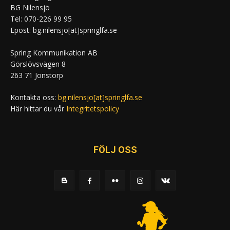
BG Nilensjö
Tel: 070-226 99 95
Epost: bg.nilensjo[at]springlfa.se
Spring Kommunikation AB
Görslövsvägen 8
263 71 Jonstorp
Kontakta oss:
bg.nilensjo[at]springlfa.se
Här hittar du vår
Integritetspolicy
FÖLJ OSS