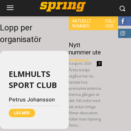
AKTUELLT
FÖLJ
Lopp per
NUMMER
OSS
8,660
organisatör
6,714
Nytt
nummer ute
BG Nilensjö
-
6 augusti, 2026
0
Årets tredje
ELMHULTS
utgåva har nu
SPORT CLUB
landat hos
prenumeranterna.
Denna gången är
Petrus Johansson
det 100 sidor med
ett antal rörliga
LÄS MER
filmer dessutom.
Gillar man löpning
finns...