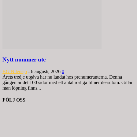
Nytt nummer ute
BG Nilensjö
-
6 augusti, 2026
0
Årets tredje utgåva har nu landat hos prenumeranterna. Denna
gången är det 100 sidor med ett antal rörliga filmer dessutom. Gillar
man löpning finns...
FÖLJ OSS