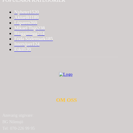
Nyheter
1520
Aktuellt
1189
Löparen
269
Mikael Tisjö
238
Blogginlägg
214
Frida Södermark
185
Intervjuer
124
Eskil
120
OM OSS
Ansvarig utgivare:
BG Nilensjö
Tel: 070-226 99 95