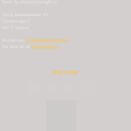
Epost: bg.nilensjo[at]springlfa.se
Spring Kommunikation AB
Görslövsvägen 8
263 71 Jonstorp
Kontakta oss:
bg.nilensjo[at]springlfa.se
Här hittar du vår
Integritetspolicy
FÖLJ OSS