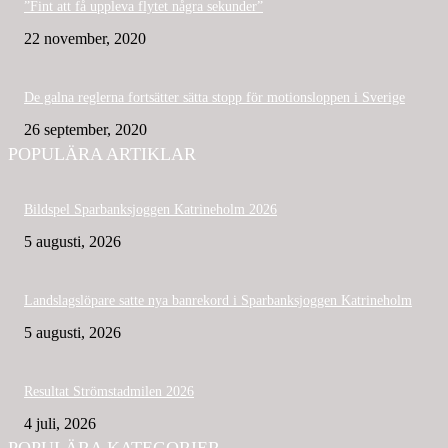
”Fint att få uppleva flytet några sekunder”
22 november, 2020
De galna reglerna fortsätter sätta stopp för motionsloppen i Sverige
26 september, 2020
POPULÄRA ARTIKLAR
Bildspel Sparbanksjoggen Katrineholm 2026
5 augusti, 2026
Landslagslöpare satte nya banrekord i Sparbanksjoggen Katrineholm
5 augusti, 2026
Resultat Strömstadmilen 2026
4 juli, 2026
POPULÄRA KATEGORIER