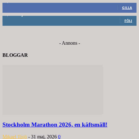
8,660
Fans
GILLA
6,714
Följare
FÖLJ
- Annons -
BLOGGAR
Stockholm Marathon 2026, en käftsmäll!
Mikael Tisjö
-
31 maj, 2026
0