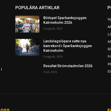
POPULÄRA ARTIKLAR
P
Bildspel Sparbanksjoggen
N
Katrineholm 2026
Ak
5 augusti, 2026
L
Mi
Landslagslöpare satte nya
banrekord i Sparbanksjoggen
Bl
Katrineholm
F
5 augusti, 2026
In
Resultat Strömstadmilen 2026
 i
Es
4 juli, 2026
 OSS
F