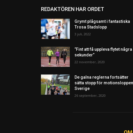
REDAKTÖREN HAR ORDET
Grymt plågsamt i fantastiska
Trosa Stadslopp
3 juli, 2022
”Fint att få uppleva flytet några
sekunder”
22 november, 2020
De galna reglerna fortsätter
sätta stopp för motionsloppen
Sverige
26 september, 2020
OM