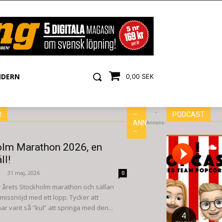
NDERN
0,00 SEK
-
R
–
PODCAST
ANNONS
Annons-
–
lm Marathon 2026, en
ll!
ö
-
31 maj, 2026
0
 årets Stockholm marathon och sällan
 missnöjd med ett lopp. Tycker att
r varit så ”kul” att springa med den...