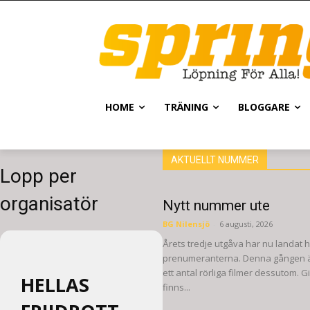
HOME
TRÄNING
BLOGGARE
AKTUELLT NUMMER
Lopp per
organisatör
Nytt nummer ute
BG Nilensjö
-
6 augusti, 2026
Årets tredje utgåva har nu landat 
prenumeranterna. Denna gången ä
ett antal rörliga filmer dessutom. G
HELLAS
finns...