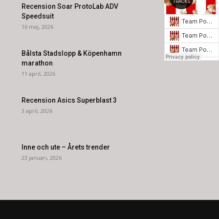
Recension Soar ProtoLab ADV
Speedsuit
16 maj, 2026
Bålsta Stadslopp & Köpenhamn
marathon
11 april, 2026
Recension Asics Superblast 3
3 april, 2026
Inne och ute – Årets trender
23 januari, 2026