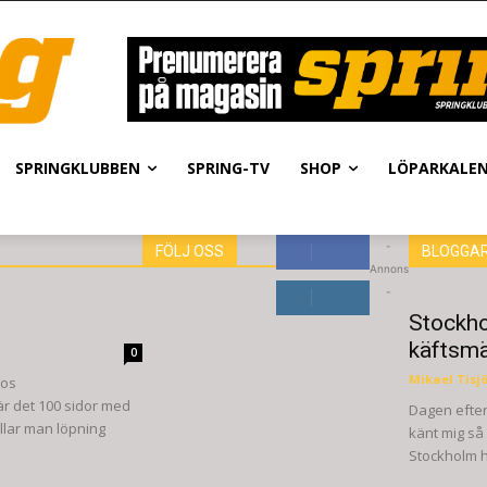
SPRINGKLUBBEN
SPRING-TV
SHOP
LÖPARKALE
-
FÖLJ OSS
BLOGGA
Annons
8,660
Fans
-
GILLA
Stockho
6,714
Följare
käftsmä
0
FÖLJ
Mikael Tisj
hos
r det 100 sidor med
Dagen efter
illar man löpning
känt mig så
Stockholm ha