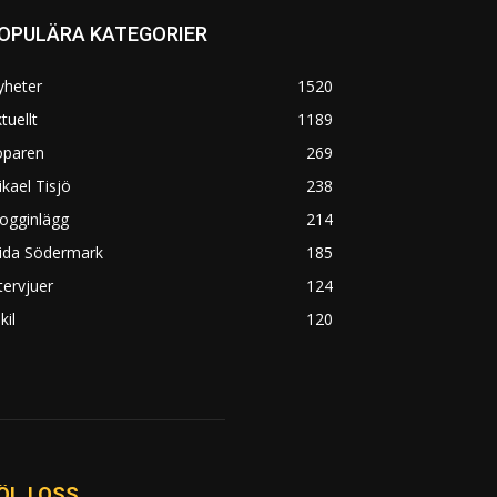
OPULÄRA KATEGORIER
yheter
1520
tuellt
1189
öparen
269
kael Tisjö
238
ogginlägg
214
rida Södermark
185
tervjuer
124
kil
120
ÖLJ OSS