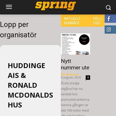
AKTUELLT
FÖLJ
Lopp per
NUMMER
OSS
8,660
organisatör
6,714
Nytt
HUDDINGE
nummer ute
AIS &
BG Nilensjö
-
6 augusti, 2026
0
RONALD
Årets tredje
utgåva har nu
MCDONALDS
landat hos
prenumeranterna.
HUS
Denna gången är
det 100 sidor med
ett antal rörliga