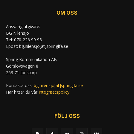
OM OSS
Ansvarig utgivare:
BG Nilensjö
Tel: 070-226 99 95
Epost: bg.nilensjo[at]springlfa.se
Spring Kommunikation AB
Görslövsvägen 8
263 71 Jonstorp
Kontakta oss:
bg.nilensjo[at]springlfa.se
Här hittar du vår
Integritetspolicy
FÖLJ OSS