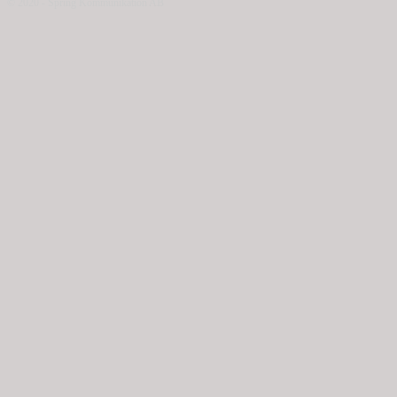
© 2020 - Spring Kommunikation AB