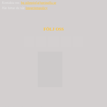
Kontakta oss:
bg.nilensjo[at]springlfa.se
Här hittar du vår
Integritetspolicy
FÖLJ OSS