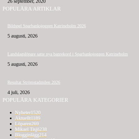
26 september, 2020
POPULÄRA ARTIKLAR
Bildspel Sparbanksjoggen Katrineholm 2026
5 augusti, 2026
Landslagslöpare satte nya banrekord i Sparbanksjoggen Katrineholm
5 augusti, 2026
Resultat Strömstadmilen 2026
4 juli, 2026
POPULÄRA KATEGORIER
Nyheter
1520
Aktuellt
1189
Löparen
269
Mikael Tisjö
238
Blogginlägg
214