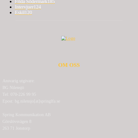
Frida Södermark
185
Intervjuer
124
Eskil
120
OM OSS
Ansvarig utgivare:
BG Nilensjö
Tel: 070-226 99 95
Epost: bg.nilensjo[at]springlfa.se
Spring Kommunikation AB
Görslövsvägen 8
263 71 Jonstorp