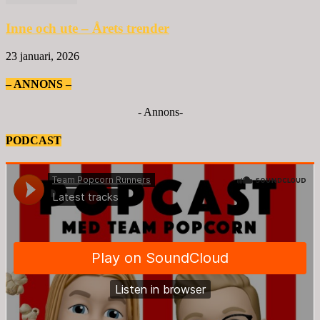
Inne och ute – Årets trender
23 januari, 2026
– ANNONS –
- Annons-
PODCAST