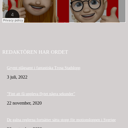
REDAKTÖREN HAR ORDET
Grymt plågsamt i fantastiska Trosa Stadslopp
3 juli, 2022
”Fint att få uppleva flytet några sekunder”
22 november, 2020
De galna reglerna fortsätter sätta stopp för motionsloppen i Sverige