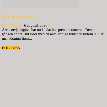
Nytt nummer ute
BG Nilensjö
-
6 augusti, 2026
0
Årets tredje utgåva har nu landat hos prenumeranterna. Denna
gången är det 100 sidor med ett antal rörliga filmer dessutom. Gillar
man löpning finns...
FÖLJ OSS