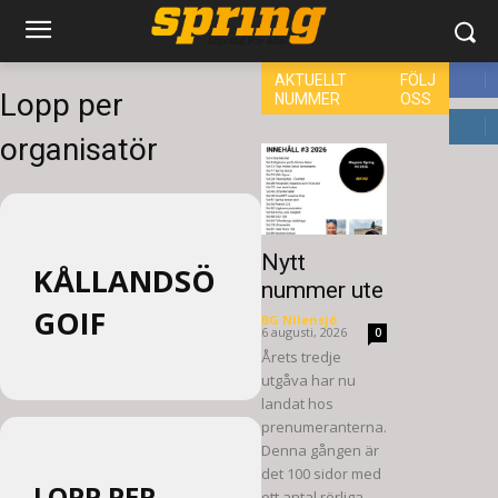
AKTUELLT
FÖLJ
Lopp per
NUMMER
OSS
8,660
organisatör
6,714
Nytt
KÅLLANDSÖ
nummer ute
GOIF
BG Nilensjö
-
6 augusti, 2026
0
Årets tredje
utgåva har nu
landat hos
prenumeranterna.
Denna gången är
det 100 sidor med
LOPP PER
ett antal rörliga