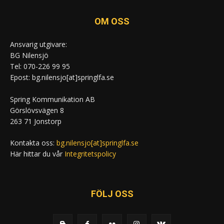
OM OSS
Ansvarig utgivare:
BG Nilensjö
Tel: 070-226 99 95
Epost: bg.nilensjo[at]springlfa.se
Spring Kommunikation AB
Görslövsvägen 8
263 71 Jonstorp
Kontakta oss:
bg.nilensjo[at]springlfa.se
Här hittar du vår
Integritetspolicy
FÖLJ OSS