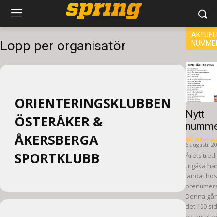
AKTUEL
Lopp per organisatör
NUMME
ORIENTERINGSKLUBBEN
Nytt
ÖSTERÅKER &
numme
ÅKERSBERGA
BG Nilensj
6 augusti, 2
SPORTKLUBB
Årets tred
utgåva ha
landat hos
prenumera
Denna gån
det 100 si
ett antal rö