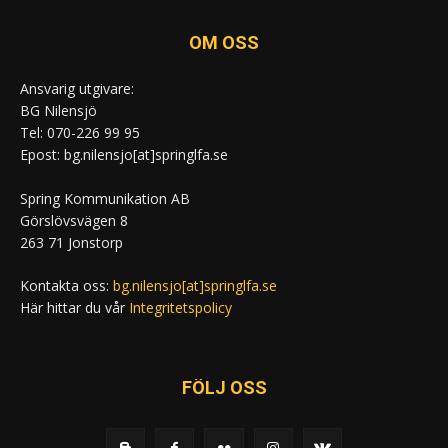
OM OSS
Ansvarig utgivare:
BG Nilensjö
Tel: 070-226 99 95
Epost: bg.nilensjo[at]springlfa.se
Spring Kommunikation AB
Görslövsvägen 8
263 71 Jonstorp
Kontakta oss:
bg.nilensjo[at]springlfa.se
Här hittar du vår
Integritetspolicy
FÖLJ OSS