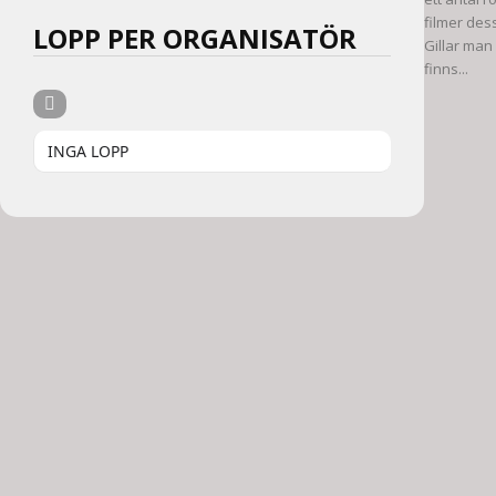
filmer des
LOPP PER ORGANISATÖR
Gillar man
finns...
INGA LOPP