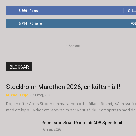
8,660
Fans
GILL
6,714
Följare
FÖL
- Annons -
BLOGGAR
Stockholm Marathon 2026, en käftsmäll!
Mikael Tisjö
-
31 maj, 2026
Dagen efter årets Stockholm marathon och sällan känt mig så missnöj
med ett lopp. Tycker att Stockholm har varit så ”kul” att springa med den
Recension Soar ProtoLab ADV Speedsuit
16 maj, 2026