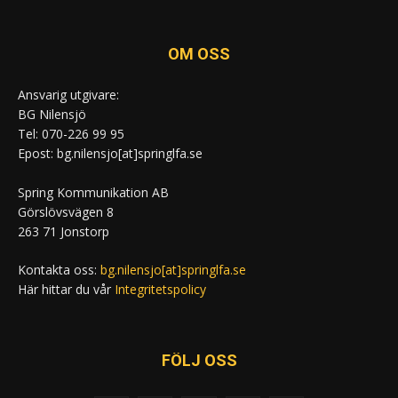
OM OSS
Ansvarig utgivare:
BG Nilensjö
Tel: 070-226 99 95
Epost: bg.nilensjo[at]springlfa.se
Spring Kommunikation AB
Görslövsvägen 8
263 71 Jonstorp
Kontakta oss:
bg.nilensjo[at]springlfa.se
Här hittar du vår
Integritetspolicy
FÖLJ OSS