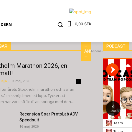
NDERN
0,00 SEK
-
GAR
–
PODCAST
ANNONS
Annons-
–
kholm Marathon 2026, en
mäll!
isjö
-
31 maj, 2026
0
fter årets Stockholm marathon och sällan
 så missnöjd med ett lopp. Tycker att
m har varit så ”kul” att springa med den...
Recension Soar ProtoLab ADV
Speedsuit
16 maj, 2026