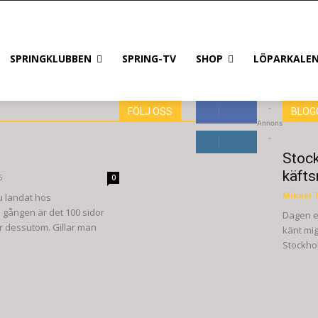
SPRINGKLUBBEN
SPRING-TV
SHOP
LÖPARKALE
-
FÖLJ OSS
BLOG
Annons
8,660
Fans
-
GILLA
Stoc
6,714
Följare
käfts
6
0
FÖLJ
Mikael T
u landat hos
gången är det 100 sidor
Dagen e
er dessutom. Gillar man
känt mig
Stockhol