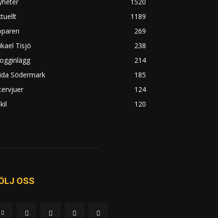
yheter
1520
tuellt
1189
öparen
269
kael Tisjö
238
ogginlägg
214
rida Södermark
185
tervjuer
124
kil
120
ÖLJ OSS