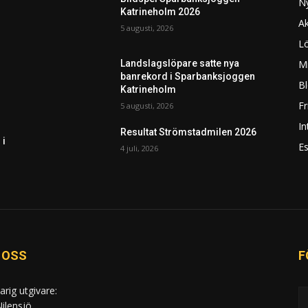
N
Katrineholm 2026
Ak
5 augusti, 2026
L
Mi
Landslagslöpare satte nya
banrekord i Sparbanksjoggen
Bl
Katrineholm
F
5 augusti, 2026
In
Resultat Strömstadmilen 2026
 i
Es
4 juli, 2026
 OSS
F
arig utgivare:
ilensjö