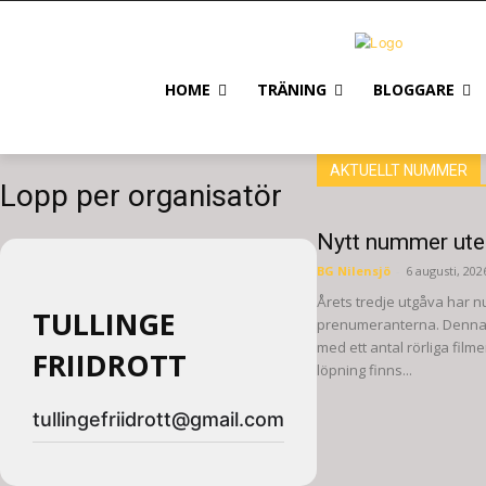
HOME
TRÄNING
BLOGGARE
AKTUELLT NUMMER
Lopp per organisatör
Nytt nummer ute
BG Nilensjö
-
6 augusti, 202
Årets tredje utgåva har n
TULLINGE
prenumeranterna. Denna 
med ett antal rörliga film
FRIIDROTT
löpning finns...
tullingefriidrott@gmail.com