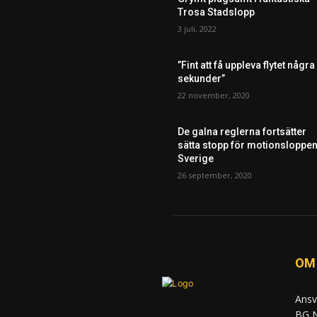
Trosa Stadslopp
3 juli, 2022
”Fint att få uppleva flytet några
sekunder”
22 november, 2020
De galna reglerna fortsätter
sätta stopp för motionsloppen
Sverige
26 september, 2020
OM
Ansv
BG N