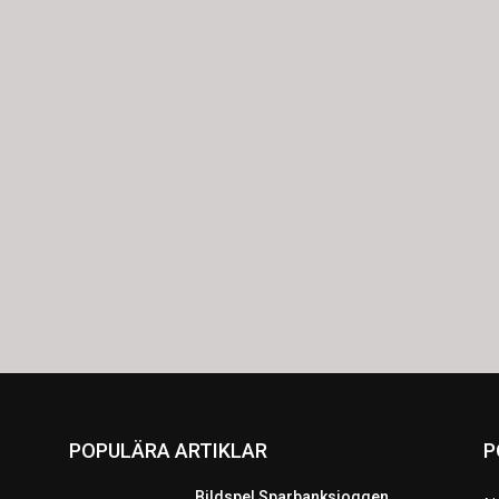
POPULÄRA ARTIKLAR
P
Bildspel Sparbanksjoggen