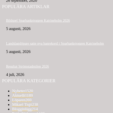
26 september, 2020
POPULÄRA ARTIKLAR
Bildspel Sparbanksjoggen Katrineholm 2026
5 augusti, 2026
Landslagslöpare satte nya banrekord i Sparbanksjoggen Katrineholm
5 augusti, 2026
Resultat Strömstadmilen 2026
4 juli, 2026
POPULÄRA KATEGORIER
Nyheter
1520
Aktuellt
1189
Löparen
269
Mikael Tisjö
238
Blogginlägg
214