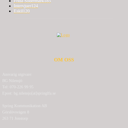
Frida Södermark
185
Intervjuer
124
Eskil
120
OM OSS
Ansvarig utgivare:
BG Nilensjö
Tel: 070-226 99 95
Epost: bg.nilensjo[at]springlfa.se
Spring Kommunikation AB
Görslövsvägen 8
263 71 Jonstorp