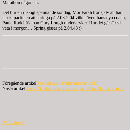
Marathon någonsin.
Det blir en ruskigt spännande söndag, Mor Farah tror själv att han
har kapaciteten att springa på 2.03-2.04 vilket även hans nya coach,
Paula Radcliffs man Gary Lough understryker. Hur det går får vi
veta i morgon… Spring gissar på 2.04,48 :)
Föregående artikel
Resultat Atea Mälarmaraton 2018
Nästa artikel
Kung Abraham vann halvmaran i Atea Mälarmaraton
BG Nilensjö