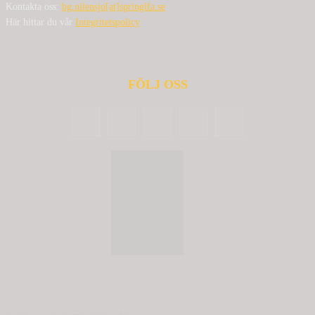
Kontakta oss:
bg.nilensjo[at]springlfa.se
Här hittar du vår
Integritetspolicy
FÖLJ OSS