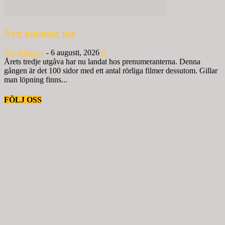
Nytt nummer ute
BG Nilensjö
-
6 augusti, 2026
0
Årets tredje utgåva har nu landat hos prenumeranterna. Denna
gången är det 100 sidor med ett antal rörliga filmer dessutom. Gillar
man löpning finns...
FÖLJ OSS