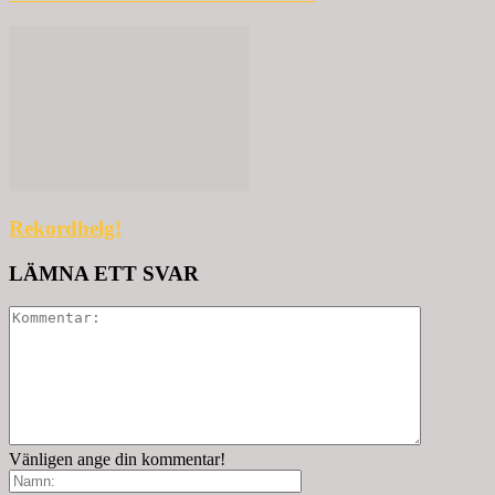
Rekordhelg!
LÄMNA ETT SVAR
Vänligen ange din kommentar!