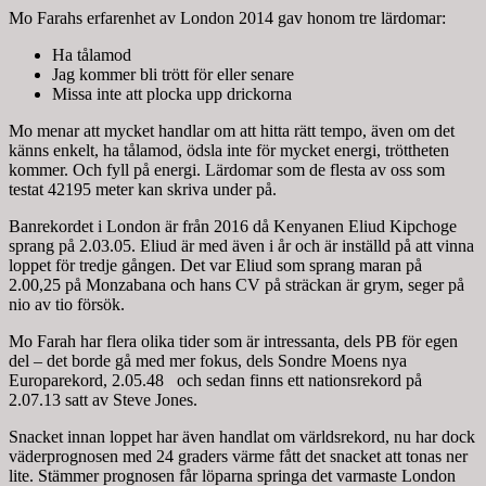
Mo Farahs erfarenhet av London 2014 gav honom tre lärdomar:
Ha tålamod
Jag kommer bli trött för eller senare
Missa inte att plocka upp drickorna
Mo menar att mycket handlar om att hitta rätt tempo, även om det
känns enkelt, ha tålamod, ödsla inte för mycket energi, tröttheten
kommer. Och fyll på energi. Lärdomar som de flesta av oss som
testat 42195 meter kan skriva under på.
Banrekordet i London är från 2016 då Kenyanen Eliud Kipchoge
sprang på 2.03.05. Eliud är med även i år och är inställd på att vinna
loppet för tredje gången. Det var Eliud som sprang maran på
2.00,25 på Monzabana och hans CV på sträckan är grym, seger på
nio av tio försök.
Mo Farah har flera olika tider som är intressanta, dels PB för egen
del – det borde gå med mer fokus, dels Sondre Moens nya
Europarekord, 2.05.48 och sedan finns ett nationsrekord på
2.07.13 satt av Steve Jones.
Snacket innan loppet har även handlat om världsrekord, nu har dock
väderprognosen med 24 graders värme fått det snacket att tonas ner
lite. Stämmer prognosen får löparna springa det varmaste London