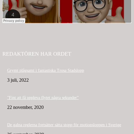
REDAKTÖREN HAR ORDET
Grymt plågsamt i fantastiska Trosa Stadslopp
3 juli, 2022
”Fint att få uppleva flytet några sekunder”
22 november, 2020
De galna reglerna fortsätter sätta stopp för motionsloppen i Sverige