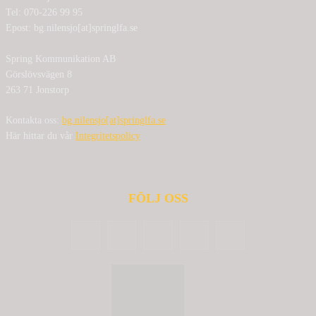
Tel: 070-226 99 95
Epost: bg.nilensjo[at]springlfa.se
Spring Kommunikation AB
Görslövsvägen 8
263 71 Jonstorp
Kontakta oss:
bg.nilensjo[at]springlfa.se
Här hittar du vår
Integritetspolicy
FÖLJ OSS