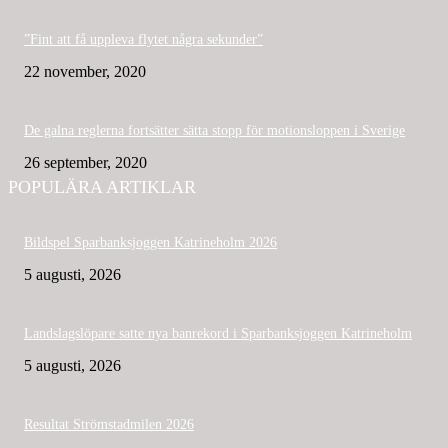
”Fint att få uppleva flytet några sekunder”
22 november, 2020
De galna reglerna fortsätter sätta stopp för motionsloppen i Sverige
26 september, 2020
POPULÄRA ARTIKLAR
Bildspel Sparbanksjoggen Katrineholm 2026
5 augusti, 2026
Landslagslöpare satte nya banrekord i Sparbanksjoggen Katrineholm
5 augusti, 2026
Resultat Strömstadmilen 2026