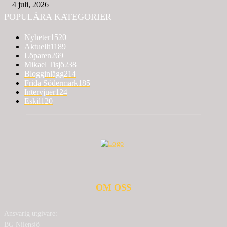
4 juli, 2026
POPULÄRA KATEGORIER
Nyheter
1520
Aktuellt
1189
Löparen
269
Mikael Tisjö
238
Blogginlägg
214
Frida Södermark
185
Intervjuer
124
Eskil
120
OM OSS
Ansvarig utgivare:
BG Nilensjö