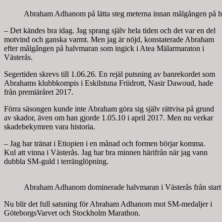
Abraham Adhanom på lätta steg meterna innan målgången på h
– Det kändes bra idag. Jag sprang själv hela tiden och det var en del
motvind och ganska varmt. Men jag är nöjd, konstaterade Abraham
efter målgången på halvmaran som ingick i Atea Mälarmaraton i
Västerås.
Segertiden skrevs till 1.06.26. En rejäl putsning av banrekordet som
Abrahams klubbkompis i Eskilstuna Friidrott, Nasir Dawoud, hade
från premiäråret 2017.
Förra säsongen kunde inte Abraham göra sig själv rättvisa på grund
av skador, även om han gjorde 1.05.10 i april 2017. Men nu verkar
skadebekymren vara historia.
– Jag har tränat i Etiopien i en månad och formen börjar komma.
Kul att vinna i Västerås. Jag har bra minnen härifrån när jag vann
dubbla SM-guld i terränglöpning.
Abraham Adhanom dominerade halvmaran i Västerås från start t
Nu blir det full satsning för Abraham Adhanom mot SM-medaljer i
GöteborgsVarvet och Stockholm Marathon.