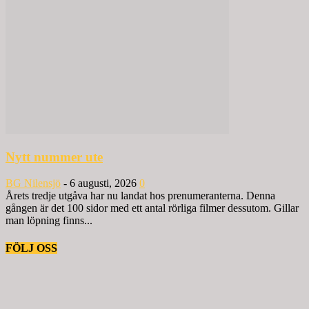
Nytt nummer ute
BG Nilensjö
-
6 augusti, 2026
0
Årets tredje utgåva har nu landat hos prenumeranterna. Denna
gången är det 100 sidor med ett antal rörliga filmer dessutom. Gillar
man löpning finns...
FÖLJ OSS