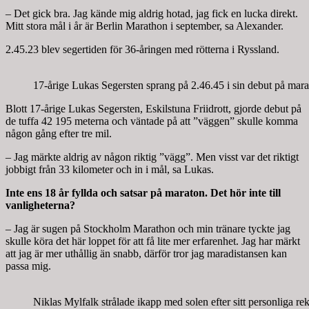
– Det gick bra. Jag kände mig aldrig hotad, jag fick en lucka direkt.
Mitt stora mål i år är Berlin Marathon i september, sa Alexander.
2.45.23 blev segertiden för 36-åringen med rötterna i Ryssland.
17-årige Lukas Segersten sprang på 2.46.45 i sin debut på mara
Blott 17-årige Lukas Segersten, Eskilstuna Friidrott, gjorde debut på
de tuffa 42 195 meterna och väntade på att ”väggen” skulle komma
någon gång efter tre mil.
– Jag märkte aldrig av någon riktig ”vägg”. Men visst var det riktigt
jobbigt från 33 kilometer och in i mål, sa Lukas.
Inte ens 18 år fyllda och satsar på maraton. Det hör inte till
vanligheterna?
– Jag är sugen på Stockholm Marathon och min tränare tyckte jag
skulle köra det här loppet för att få lite mer erfarenhet. Jag har märkt
att jag är mer uthållig än snabb, därför tror jag maradistansen kan
passa mig.
Niklas Mylfalk strålade ikapp med solen efter sitt personliga r