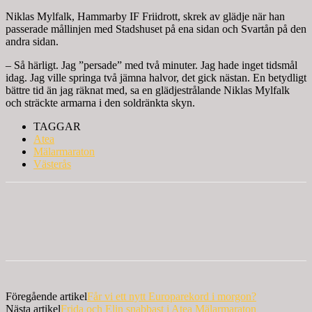
Niklas Mylfalk, Hammarby IF Friidrott, skrek av glädje när han
passerade mållinjen med Stadshuset på ena sidan och Svartån på den
andra sidan.
– Så härligt. Jag ”persade” med två minuter. Jag hade inget tidsmål
idag. Jag ville springa två jämna halvor, det gick nästan. En betydligt
bättre tid än jag räknat med, sa en glädjestrålande Niklas Mylfalk
och sträckte armarna i den soldränkta skyn.
TAGGAR
Atea
Mälarmaraton
Västerås
Föregående artikel
Får vi ett nytt Europarekord i morgon?
Nästa artikel
Frida och Elin snabbast i Atea Mälarmaraton