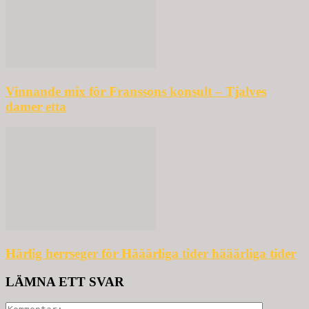
Vinnande mix för Franssons konsult – Tjalves
damer etta
Härlig herrseger för Hääärliga tider hääärliga tider
LÄMNA ETT SVAR