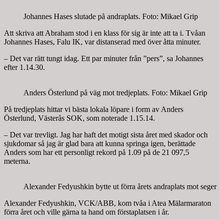
Johannes Hases slutade på andraplats. Foto: Mikael Grip
Att skriva att Abraham stod i en klass för sig är inte att ta i. Tvåan
Johannes Hases, Falu IK, var distanserad med över åtta minuter.
– Det var rätt tungt idag. Ett par minuter från ”pers”, sa Johannes
efter 1.14.30.
Anders Österlund på väg mot tredjeplats. Foto: Mikael Grip
På tredjeplats hittar vi bästa lokala löpare i form av Anders
Österlund, Västerås SOK, som noterade 1.15.14.
– Det var trevligt. Jag har haft det motigt sista året med skador och
sjukdomar så jag är glad bara att kunna springa igen, berättade
Anders som har ett personligt rekord på 1.09 på de 21 097,5
meterna.
Alexander Fedyushkin bytte ut förra årets andraplats mot seger
Alexander Fedyushkin, VCK/ABB, kom tvåa i Atea Mälarmaraton
förra året och ville gärna ta hand om förstaplatsen i år.