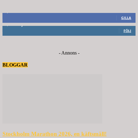
8,660
Fans
GILLA
6,714
Följare
FÖLJ
- Annons -
BLOGGAR
Stockholm Marathon 2026, en käftsmäll!