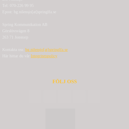
Tel: 070-226 99 95
Epost: bg.nilensjo[at]springlfa.se
Spring Kommunikation AB
Görslövsvägen 8
263 71 Jonstorp
Kontakta oss:
bg.nilensjo[at]springlfa.se
Här hittar du vår
Integritetspolicy
FÖLJ OSS