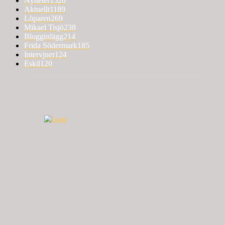
Nyheter
1520
Aktuellt
1189
Löparen
269
Mikael Tisjö
238
Blogginlägg
214
Frida Södermark
185
Intervjuer
124
Eskil
120