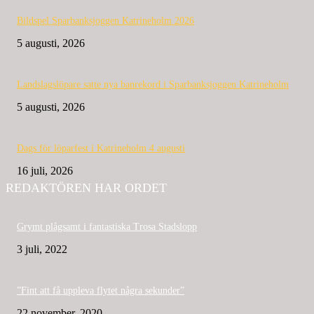
Bildspel Sparbanksjoggen Katrineholm 2026
5 augusti, 2026
Landslagslöpare satte nya banrekord i Sparbanksjoggen Katrineholm
5 augusti, 2026
Dags för löparfest i Katrineholm 4 augusti
16 juli, 2026
REDAKTÖREN HAR ORDET
Grymt plågsamt i fantastiska Trosa Stadslopp
3 juli, 2022
”Fint att få uppleva flytet några sekunder”
22 november, 2020