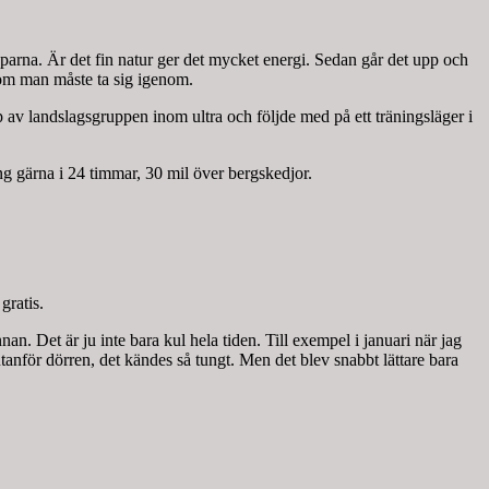
parna. Är det fin natur ger det mycket energi. Sedan går det upp och
 som man måste ta sig igenom.
v landslagsgruppen inom ultra och följde med på ett träningsläger i
ang gärna i 24 timmar, 30 mil över bergskedjor.
gratis.
an. Det är ju inte bara kul hela tiden. Till exempel i januari när jag
anför dörren, det kändes så tungt. Men det blev snabbt lättare bara