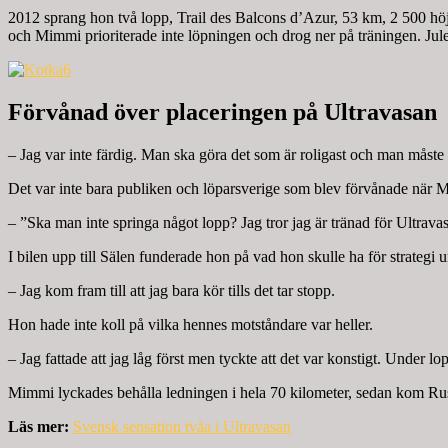
2012 sprang hon två lopp, Trail des Balcons d’Azur, 53 km, 2 500 höjd
och Mimmi prioriterade inte löpningen och drog ner på träningen. Jul
Förvånad över placeringen på Ultravasan
– Jag var inte färdig. Man ska göra det som är roligast och man måste p
Det var inte bara publiken och löparsverige som blev förvånade när M
– ”Ska man inte springa något lopp? Jag tror jag är tränad för Ultravasa
I bilen upp till Sälen funderade hon på vad hon skulle ha för strategi 
– Jag kom fram till att jag bara kör tills det tar stopp.
Hon hade inte koll på vilka hennes motståndare var heller.
– Jag fattade att jag låg först men tyckte att det var konstigt. Under
Mimmi lyckades behålla ledningen i hela 70 kilometer, sedan kom Rus
Läs mer:
Svensk sensation tvåa i Ultravasan