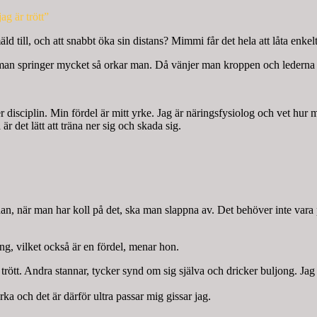
jag är trött”
till, och att snabbt öka sin distans? Mimmi får det hela att låta enkelt
om man springer mycket så orkar man. Då vänjer man kroppen och lederna
 disciplin. Min fördel är mitt yrke. Jag är näringsfysiolog och vet hur ma
 är det lätt att träna ner sig och skada sig.
n, när man har koll på det, ska man slappna av. Det behöver inte vara pe
ng, vilket också är en fördel, menar hon.
ag är trött. Andra stannar, tycker synd om sig själva och dricker buljong. 
rka och det är därför ultra passar mig gissar jag.