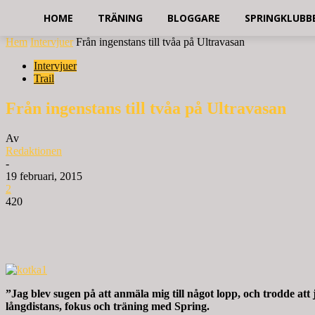
HOME
TRÄNING
BLOGGARE
SPRINGKLUBB
Hem
Intervjuer
Från ingenstans till tvåa på Ultravasan
Intervjuer
Trail
Från ingenstans till tvåa på Ultravasan
Av
Redaktionen
-
19 februari, 2015
2
420
”Jag blev sugen på att anmäla mig till något lopp, och trodde at
långdistans, fokus och träning med Spring.