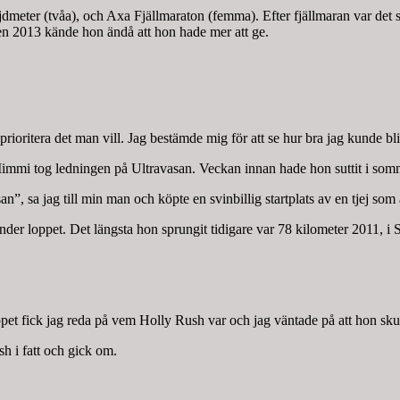
meter (tvåa), och Axa Fjällmaraton (femma). Efter fjällmaran var det sl
en 2013 kände hon ändå att hon hade mer att ge.
rioritera det man vill. Jag bestämde mig för att se hur bra jag kunde bli
immi tog ledningen på Ultravasan. Veckan innan hade hon suttit i somm
n”, sa jag till min man och köpte en svinbillig startplats av en tjej som 
under loppet. Det längsta hon sprungit tidigare var 78 kilometer 2011, i 
 loppet fick jag reda på vem Holly Rush var och jag väntade på att hon s
h i fatt och gick om.