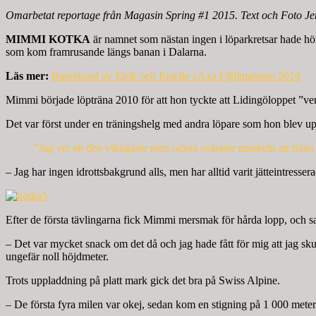
Omarbetat reportage från Magasin Spring #1 2015. Text och Foto Je
MIMMI KOTKA
är namnet som nästan ingen i löparkretsar hade h
som kom framrusande längs banan i Dalarna.
Läs mer:
Banrekord av Eirik och Emelie i Axa Fjällmaraton 2014
Mimmi började löpträna 2010 för att hon tyckte att Lidingöloppet ”ver
Det var först under en träningshelg med andra löpare som hon blev up
”Jag vet att den viktigaste men också svåraste muskeln att trän
– Jag har ingen idrottsbakgrund alls, men har alltid varit jätteintressera
Efter de första tävlingarna fick Mimmi mersmak för hårda lopp, och
– Det var mycket snack om det då och jag hade fått för mig att jag sk
ungefär noll höjdmeter.
Trots uppladdning på platt mark gick det bra på Swiss Alpine.
– De första fyra milen var okej, sedan kom en stigning på 1 000 meter 