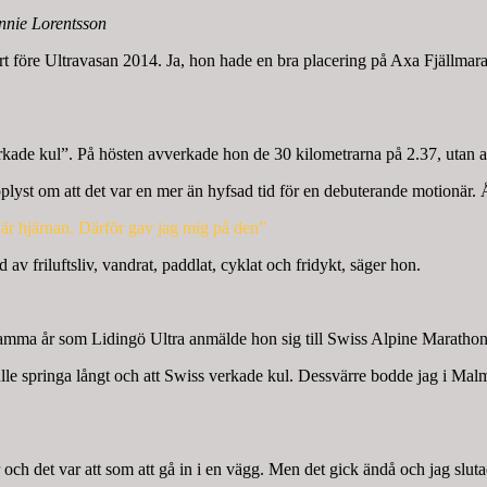
nnie Lorentsson
ört före Ultravasan 2014. Ja, hon hade en bra placering på Axa Fjällm
kade kul”. På hösten avverkade hon de 30 kilometrarna på 2.37, utan att
plyst om att det var en mer än hyfsad tid för en debuterande motionär. 
a är hjärnan. Därför gav jag mig på den”
d av friluftsliv, vandrat, paddlat, cyklat och fridykt, säger hon.
 samma år som Lidingö Ultra anmälde hon sig till Swiss Alpine Maratho
ulle springa långt och att Swiss verkade kul. Dessvärre bodde jag i Mal
och det var att som att gå in i en vägg. Men det gick ändå och jag sluta