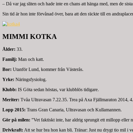
– Då var jag sliten och hade inte en chans att hänga med, men de sista
Sin tid är hon inte förvånad över, bara att den räckte till en andraplace
MIMMI KOTKA
Ålder:
33.
Familj:
Man och katt.
Bor:
Utanför Lund, kommer från Västerås.
Yrke:
Näringsfysiolog.
Klubb:
IS Göta sedan höstas, var klubblös tidigare.
Meriter:
Tvåa Ultravasan 7.22.35. Trea på Axa Fjällmaraton 2014, 4
Lopp 2015:
Trans Gran Canaria, Ultravasan och Kullamannen.
Gör på milen:
”Vet faktiskt inte, har aldrig sprungit ett millopp ell
Drivkraft:
Att se hur bra hon kan bli. Tränar: Just nu drygt tio mil i 