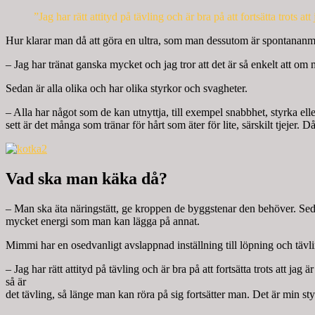
”Jag har rätt attityd på tävling och är bra på att fortsätta trots att 
Hur klarar man då att göra en ultra, som man dessutom är spontananmäld 
– Jag har tränat ganska mycket och jag tror att det är så enkelt att 
Sedan är alla olika och har olika styrkor och svagheter.
– Alla har något som de kan utnyttja, till exempel snabbhet, styrka eller
sett är det många som tränar för hårt som äter för lite, särskilt tjejer. Då
Vad ska man käka då?
– Man ska äta näringstätt, ge kroppen de byggstenar den behöver. Seda
mycket energi som man kan lägga på annat.
Mimmi har en osedvanligt avslappnad inställning till löpning och tävli
– Jag har rätt attityd på tävling och är bra på att fortsätta trots att j
så är
det tävling, så länge man kan röra på sig fortsätter man. Det är min sty