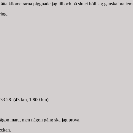
 åtta kilometrarna piggnade jag till och på slutet höll jag ganska bra t
ring.
.33.28. (43 km, 1 800 hm).
er någon mara, men någon gång ska jag prova.
veckan.