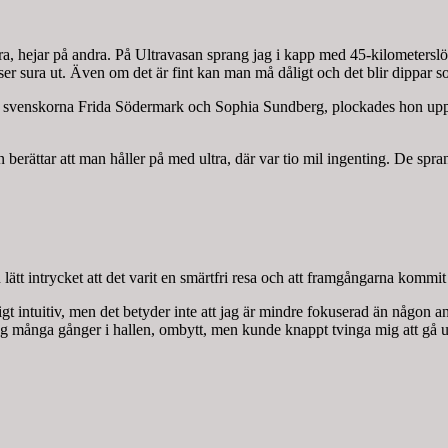
ra, hejar på andra. På Ultravasan sprang jag i kapp med 45-kilometerslö
 ser sura ut. Även om det är fint kan man må dåligt och det blir dippar
 svenskorna Frida Södermark och Sophia Sundberg, plockades hon upp a
an berättar att man håller på med ultra, där var tio mil ingenting. De spr
lätt intrycket att det varit en smärtfri resa och att framgångarna kommit 
gt intuitiv, men det betyder inte att jag är mindre fokuserad än någon ann
jag många gånger i hallen, ombytt, men kunde knappt tvinga mig att gå ut