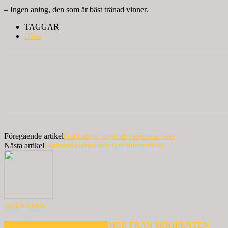
– Ingen aning, den som är bäst tränad vinner.
TAGGAR
Ultra
Föregående artikel
Gubbstryk, inget att skämmas över
Nästa artikel
Förbundshumor och fyra minuters ös
Redaktionen
RELATERADE ARTIKLAR
MER FRÅN SKRIBENTEN