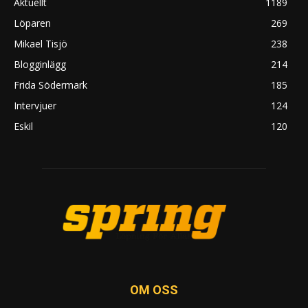
Aktuellt
1189
Löparen
269
Mikael Tisjö
238
Blogginlägg
214
Frida Södermark
185
Intervjuer
124
Eskil
120
OM OSS