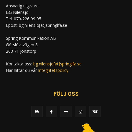
Ansvarig utgivare:
BG Nilensjö
Tel: 070-226 99 95
Epost: bg.nilensjo[at]springlfa.se
Spring Kommunikation AB
Görslövsvägen 8
263 71 Jonstorp
Kontakta oss:
bg.nilensjo[at]springlfa.se
Här hittar du vår
Integritetspolicy
FÖLJ OSS