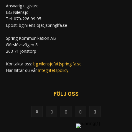
Ansvarig utgivare:
BG Nilensjö
Tel: 070-226 99 95
Epost: bg.nilensjo[at]springlfa.se
Spring Kommunikation AB
Görslövsvägen 8
263 71 Jonstorp
Kontakta oss:
bg.nilensjo[at]springlfa.se
Här hittar du vår
Integritetspolicy
FÖLJ OSS