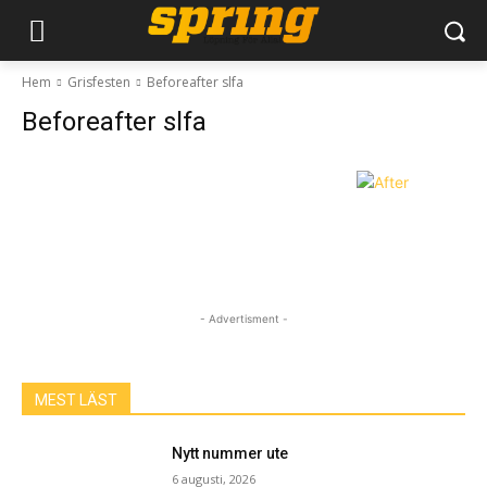
Hem
Grisfesten
Beforeafter slfa
Beforeafter slfa
- Advertisment -
MEST LÄST
Nytt nummer ute
6 augusti, 2026