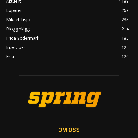
Aktuellt
1189
Löparen
269
Mikael Tisjö
238
Blogginlägg
214
Frida Södermark
185
Intervjuer
124
Eskil
120
OM OSS