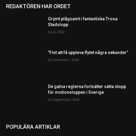
REDAKTÖREN HAR ORDET
Grymt plågsamt i fantastiska Trosa
Stadslopp
3 juli, 2022
”Fint att få uppleva flytet några sekunder”
22 november, 2020
De galna reglerna fortsätter sätta stopp
för motionsloppen i Sverige
26 september, 2020
POPULÄRA ARTIKLAR