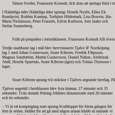
Simon Sveder, Franssons Konsult, fick äran att springa först i m
I Hääärliga tider Hääärliga tider sprang: Henrik Nyrén, Elina Ek
Rundqvist, Robbin Kantarp, Torbjörn Hildemark, Lisa Bouvin, Ida-
Maria Nicklasson, Peter Franzén, Edvin Karlsson, Joni Jaako och
Stefan Sunnerberg.
Fullt på prispallen i mixedklassen. Franssons Konsult AB övers
Tredje snabbaste lag i mål blev herrvinnaren Tjalve IF Norrköping
lag 1 med Johan Gustavsson, Seare Kibrom, Fredrik Filipsson,
Magnus Sandström, Martin Gustavsson, Daniel Näkne, Abdirizak
Abdi, Henrik Sparrnäs, Seare Kibrom (igen) och Tobias Thorsson i
laget.
Seare Kibrom sprang två sträckor i Tjalves segrande herrlag. På 
Tjalves segertid i herrklassen blev fyra timmar, 27 minuter och 35
sekunder. Tvåa slutade Peking Athletes distanserade med 26 minuter
och tio sekunder.
– Vi är ett kompisgäng som sprang Kraftloppet för första gången för
fem år sedan. Istället för att gå med någon annan klubb så startade vi