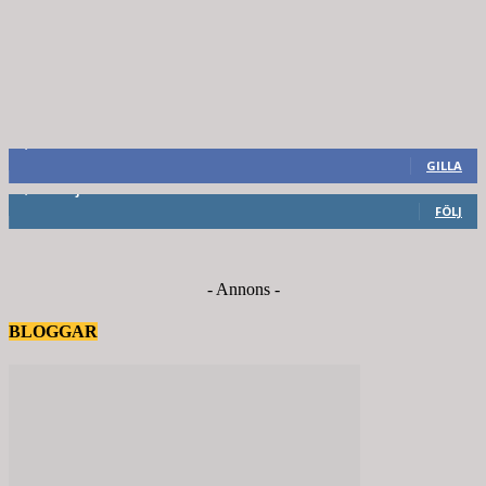
8,660
Fans
GILLA
6,714
Följare
FÖLJ
- Annons -
BLOGGAR