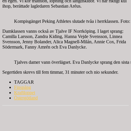
en egen. Vi kör triathlon, löpning och längdskidor. Vi har riktigt kul
ihop, berättade lagledaren Sebastian Aréus.
Kompisgänget Peking Athletes slutade tvåa i herrklassen. Foto
Damklassen vanns också av Tjalve IF Norrköping. I laget sprang:
Camilla Larsson, Zandra Kiding, Hanna Vejde Svensson, Linnea
Svensson, Jenny Bolander, Alica Magnell-Milán, Annie Cox, Frida
Södermark, Fanny Amrén och Eva Danlycke.
Tjalves damer vann överlägset. Eva Danlycke sprang den sista 
Segertiden skrevs till fem timmar, 31 minuter och nio sekunder.
TAGGAR
Finspång
Kraftloppet
Östergötland