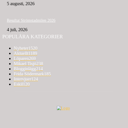
5 augusti, 2026
Resultat Strömstadmilen 2026
4 juli, 2026
POPULÄRA KATEGORIER
Nyheter
1520
Aktuellt
1189
Löparen
269
Mikael Tisjö
238
Blogginlägg
214
Frida Södermark
185
Intervjuer
124
Eskil
120