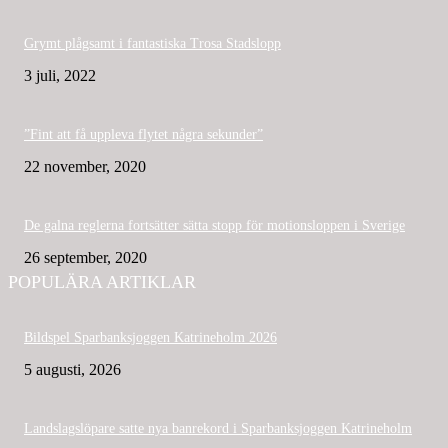
Grymt plågsamt i fantastiska Trosa Stadslopp
3 juli, 2022
”Fint att få uppleva flytet några sekunder”
22 november, 2020
De galna reglerna fortsätter sätta stopp för motionsloppen i Sverige
26 september, 2020
POPULÄRA ARTIKLAR
Bildspel Sparbanksjoggen Katrineholm 2026
5 augusti, 2026
Landslagslöpare satte nya banrekord i Sparbanksjoggen Katrineholm