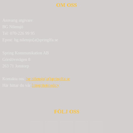
OM OSS
Ansvarig utgivare:
BG Nilensjö
Tel: 070-226 99 95
Epost: bg.nilensjo[at]springlfa.se
Spring Kommunikation AB
Görslövsvägen 8
263 71 Jonstorp
Kontakta oss:
bg.nilensjo[at]springlfa.se
Här hittar du vår
Integritetspolicy
FÖLJ OSS