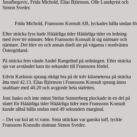
Jusufbegovic, Frida Michold, Elias Björnson, Olle Lundqvist och
Simon Sveder.
Frida Michold, Franssons Konsult AB, lyckades hålla undan för 
Efter sträcka fyra hade Hääärliga tider Hääärliga tider en ledning
med över tre minuter. Men Franssons Konsult åt sig närmare och
närmare. Det blev en och annan duell ute på vägarna i nordvästra
Östergötland.
På sträcka fem vände André Rangelind på ordningen. Efter sträcka
sju var avståndet bara tio sekunder till Franssons fördel.
Edvin Karlsson sprang riktigt bra på de tolv kilometerna på sträcka
åtta med 42.13. Elias Björnson i Franssons Konsult sprang ännu
snabbare med 40.20 och avgjorde hela stafetten.
Joni Jaako och inte minst Stefan Sunnerberg plockade in en del på
slutet för Hääärliga tider Hääärliga tider men Franssons Konsult
kunde alltså hålla undan med 49 sekunders marginal.
– Det var kul att vi vann. Sista sträckan var ganska tuff, tyckte
Franssons Konsults slutman Simon Sveder.