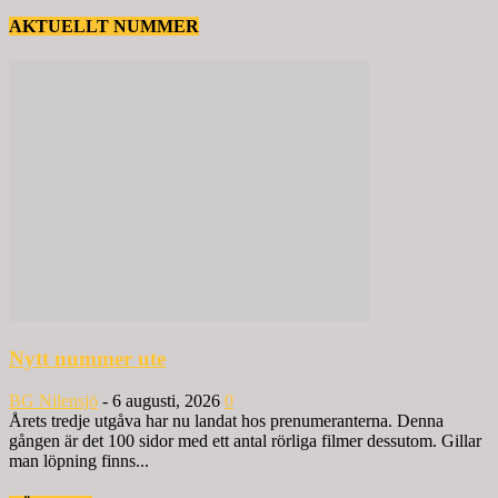
AKTUELLT NUMMER
Nytt nummer ute
BG Nilensjö
-
6 augusti, 2026
0
Årets tredje utgåva har nu landat hos prenumeranterna. Denna
gången är det 100 sidor med ett antal rörliga filmer dessutom. Gillar
man löpning finns...