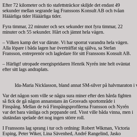
Efter 72 kilometer och tio stafettsträckor skiljde det endast 49
sekunder mellan segrande lag Franssons Konsult AB och tvåan
Hääärliga tider Hääärliga tider.
Fyra timmar, 22 minuter och sex sekunder mot fyra timmar, 22
minuter och 55 sekunder. Hårt och jämnt hela vägen.
– Vilken kamp det var därute. Vi har sporrat varandra hela vägen.
Alla löpare i båda lagen har överträffat sig själva, sa Stefan
Fransson, entreprenör och lagledare för sitt Franssons Konsult AB.
– Härligt! utropade energispridaren Henrik Nyrén inte helt oväntat
efter sitt lags andraplats.
Ida-Maria Nicklasson, bland annat SM-silver på halvmaraton i vå
Var det någon som ville se några sura miner efter den hårda fighten
så fick de gå någon annanstans än Grosvads sportområde i
Finspång. Mellan de två Finspångsprofilerna Fransson och Nyrén
var det bara vänliga och peppande ord. Visst ville båda vinna, men i
slutändan spelade det nog ingen större roll.
I Franssons lag sprang i tur och ordning: Robert Wikman, Victoria
Esping, Peter Wiker, Lina Sävenhed, André Rangelind, Jasko