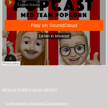
REDAKTÖREN HAR ORDET
Grymt plågsamt i fantastiska Trosa Stadslopp