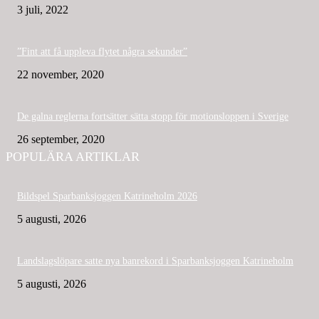
3 juli, 2022
”Fint att få uppleva flytet några sekunder”
22 november, 2020
De galna reglerna fortsätter sätta stopp för motionsloppen i Sverige
26 september, 2020
POPULÄRA ARTIKLAR
Bildspel Sparbanksjoggen Katrineholm 2026
5 augusti, 2026
Landslagslöpare satte nya banrekord i Sparbanksjoggen Katrineholm
5 augusti, 2026