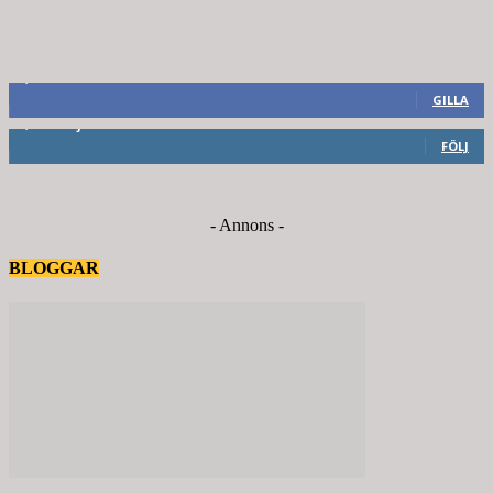
8,660
Fans
GILLA
6,714
Följare
FÖLJ
- Annons -
BLOGGAR