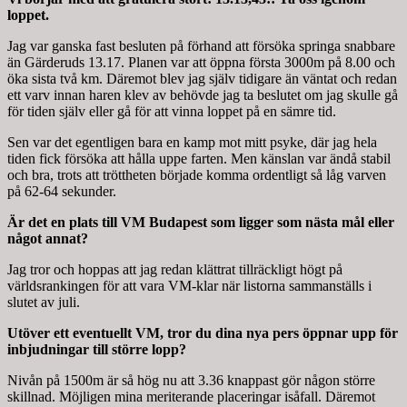
loppet.
Jag var ganska fast besluten på förhand att försöka springa snabbare
än Gärderuds
13.17
. Planen var att öppna första 3000m på
8.00
och
öka sista två km. Däremot blev jag själv tidigare än väntat och redan
ett varv innan haren klev av behövde jag ta beslutet om jag skulle gå
för tiden själv eller gå för att vinna loppet på en sämre tid.
Sen var det egentligen bara en kamp mot mitt psyke, där jag hela
tiden fick försöka att hålla uppe farten. Men känslan var ändå stabil
och bra, trots att tröttheten började komma ordentligt så låg varven
på 62-64 sekunder.
Är det en plats till VM Budapest som ligger som nästa mål eller
något annat?
Jag tror och hoppas att jag redan klättrat tillräckligt högt på
världsrankingen för att vara VM-klar när listorna sammanställs i
slutet av juli.
Utöver ett eventuellt VM, tror du dina nya pers öppnar upp för
inbjudningar till större lopp?
Nivån på 1500m är så hög nu att
3.36
knappast gör någon större
skillnad. Möjligen mina meriterande placeringar isåfall. Däremot