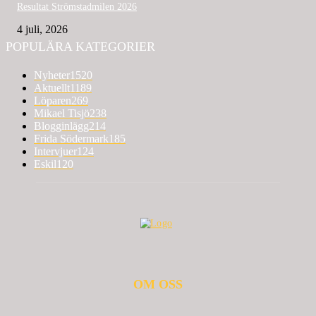
Resultat Strömstadmilen 2026
4 juli, 2026
POPULÄRA KATEGORIER
Nyheter
1520
Aktuellt
1189
Löparen
269
Mikael Tisjö
238
Blogginlägg
214
Frida Södermark
185
Intervjuer
124
Eskil
120
OM OSS