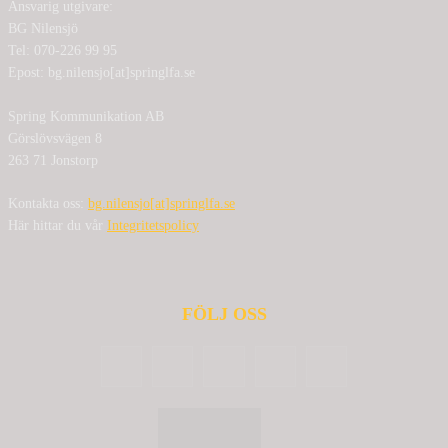
Ansvarig utgivare:
BG Nilensjö
Tel: 070-226 99 95
Epost: bg.nilensjo[at]springlfa.se
Spring Kommunikation AB
Görslövsvägen 8
263 71 Jonstorp
Kontakta oss:
bg.nilensjo[at]springlfa.se
Här hittar du vår
Integritetspolicy
FÖLJ OSS