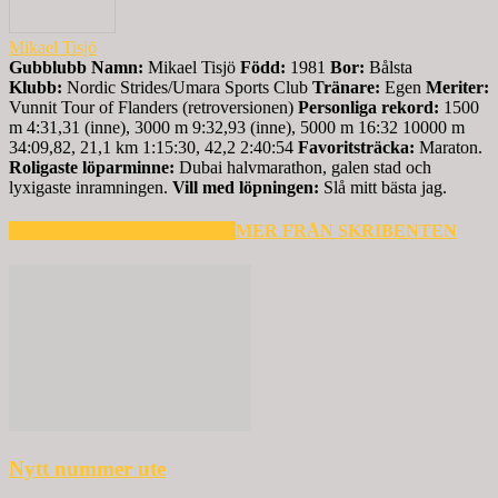
Mikael Tisjö
Gubblubb
Namn:
Mikael Tisjö
Född:
1981
Bor:
Bålsta
Klubb:
Nordic Strides/Umara Sports Club
Tränare:
Egen
Meriter:
Vunnit Tour of Flanders (retroversionen)
Personliga rekord:
1500
m 4:31,31 (inne), 3000 m 9:32,93 (inne), 5000 m 16:32 10000 m
34:09,82, 21,1 km 1:15:30, 42,2 2:40:54
Favoritsträcka:
Maraton.
Roligaste löparminne:
Dubai halvmarathon, galen stad och
lyxigaste inramningen.
Vill med löpningen:
Slå mitt bästa jag.
RELATERADE ARTIKLAR
MER FRÅN SKRIBENTEN
Nytt nummer ute