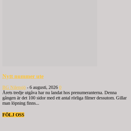
Nytt nummer ute
BG Nilensjö
-
6 augusti, 2026
0
Årets tredje utgåva har nu landat hos prenumeranterna. Denna
gången är det 100 sidor med ett antal rörliga filmer dessutom. Gillar
man löpning finns...
FÖLJ OSS