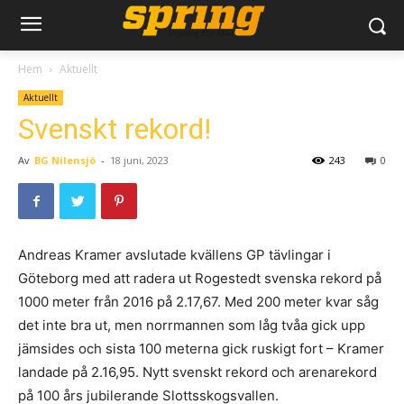
Hem
Aktuellt
Aktuellt
Svenskt rekord!
Av
BG Nilensjö
-
18 juni, 2023
243
0
Andreas Kramer avslutade kvällens GP tävlingar i
Göteborg med att radera ut Rogestedt svenska rekord på
1000 meter från 2016 på 2.17,67. Med 200 meter kvar såg
det inte bra ut, men norrmannen som låg tvåa gick upp
jämsides och sista 100 meterna gick ruskigt fort – Kramer
landade på 2.16,95. Nytt svenskt rekord och arenarekord
på 100 års jubilerande Slottsskogsvallen.