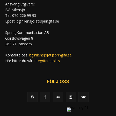
Ansvarig utgivare:
BG Nilensjö
Tel: 070-226 99 95
Epost: bg.nilensjo[at]springlfa.se
Spring Kommunikation AB
Görslövsvägen 8
263 71 Jonstorp
Kontakta oss:
bg.nilensjo[at]springlfa.se
Här hittar du vår
Integritetspolicy
FÖLJ OSS