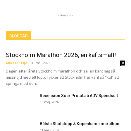
- Annons -
BLOGGAR
Stockholm Marathon 2026, en käftsmäll!
Mikael Tisjö
-
31 maj, 2026
0
Dagen efter årets Stockholm marathon och sällan känt mig så
missnöjd med ett lopp. Tycker att Stockholm har varit så ”kul” att
springa med den...
Recension Soar ProtoLab ADV Speedsuit
16 maj, 2026
Bålsta Stadslopp & Köpenhamn marathon
11 april, 2026