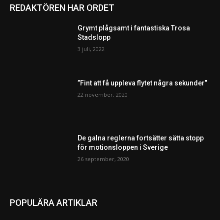
REDAKTÖREN HAR ORDET
Grymt plågsamt i fantastiska Trosa
Stadslopp
3 juli, 2022
”Fint att få uppleva flytet några sekunder”
22 november, 2020
De galna reglerna fortsätter sätta stopp
för motionsloppen i Sverige
26 september, 2020
POPULÄRA ARTIKLAR