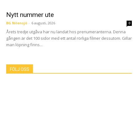
Nytt nummer ute
BG Nilensjö
-
6 augusti, 2026
0
Årets tredje utgåva har nu landat hos prenumeranterna. Denna
gången är det 100 sidor med ett antal rörliga filmer dessutom. Gillar
man löpning finns...
FÖLJ OSS