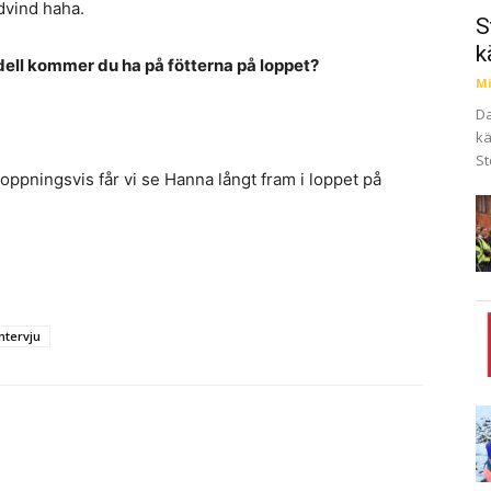
dvind haha.
S
k
dell kommer du ha på fötterna på loppet?
Mi
Da
kä
St
hoppningsvis får vi se Hanna långt fram i loppet på
Intervju