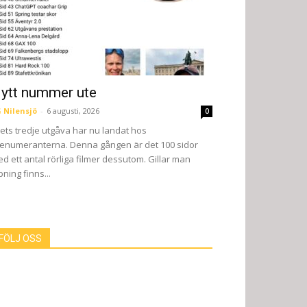
ytt nummer ute
 Nilensjö
-
6 augusti, 2026
0
ets tredje utgåva har nu landat hos
enumeranterna. Denna gången är det 100 sidor
d ett antal rörliga filmer dessutom. Gillar man
pning finns...
FÖLJ OSS