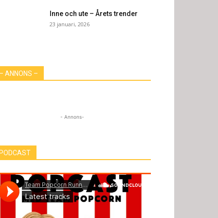
Inne och ute – Årets trender
23 januari, 2026
– ANNONS –
- Annons-
PODCAST