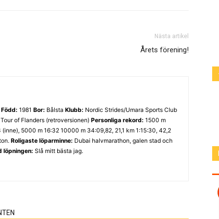
Nästa artikel
Årets förening!
ö
Född:
1981
Bor:
Bålsta
Klubb:
Nordic Strides/Umara Sports Club
Tour of Flanders (retroversionen)
Personliga rekord:
1500 m
3 (inne), 5000 m 16:32 10000 m 34:09,82, 21,1 km 1:15:30, 42,2
ton.
Roligaste löparminne:
Dubai halvmarathon, galen stad och
d löpningen:
Slå mitt bästa jag.
NTEN