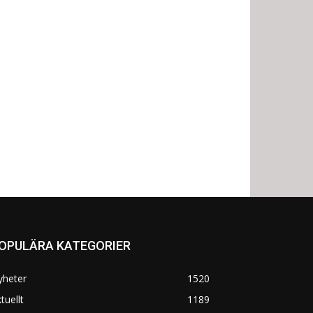
OPULÄRA KATEGORIER
yheter
1520
tuellt
1189