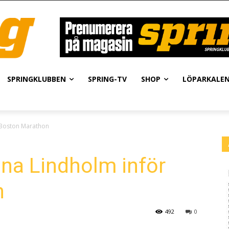
SPRINGKLUBBEN
SPRING-TV
SHOP
LÖPARKALE
 Boston Marathon
na Lindholm inför
n
492
0