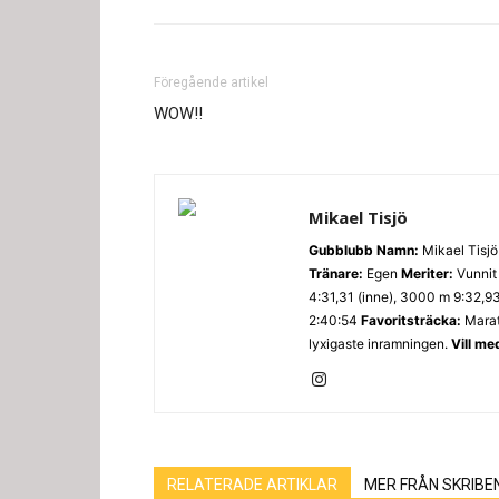
Föregående artikel
WOW!!
Mikael Tisjö
Gubblubb
Namn:
Mikael Tisj
Tränare:
Egen
Meriter:
Vunnit 
4:31,31 (inne), 3000 m 9:32,9
2:40:54
Favoritsträcka:
Mara
lyxigaste inramningen.
Vill me
RELATERADE ARTIKLAR
MER FRÅN SKRIBE