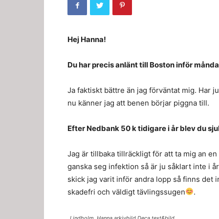
Hej Hanna!
Du har precis anlänt till Boston inför må
Ja faktiskt bättre än jag förväntat mig. Har 
nu känner jag att benen börjar piggna till.
Efter Nedbank 50 k tidigare i år blev du sj
Jag är tillbaka tillräckligt för att ta mig an
ganska seg infektion så är ju såklart inte i
skick jag varit inför andra lopp så finns det 
skadefri och väldigt tävlingssugen
.
Lindholm, Hanna arkivbild Deca text&bild