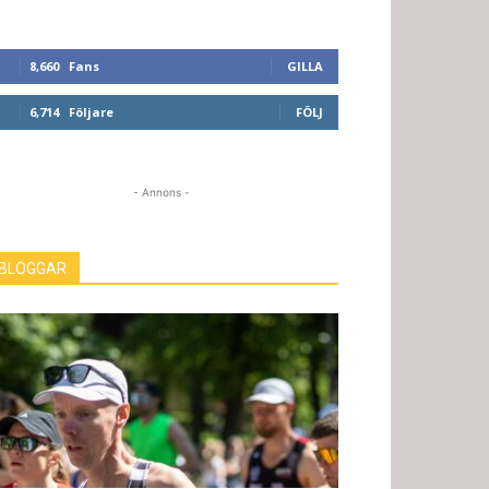
8,660
Fans
GILLA
6,714
Följare
FÖLJ
- Annons -
BLOGGAR