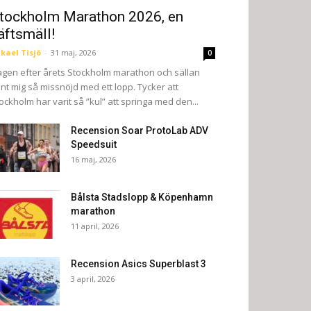
tockholm Marathon 2026, en
äftsmäll!
kael Tisjö
-
31 maj, 2026
0
gen efter årets Stockholm marathon och sällan
nt mig så missnöjd med ett lopp. Tycker att
ockholm har varit så ”kul” att springa med den...
Recension Soar ProtoLab ADV
Speedsuit
16 maj, 2026
Bålsta Stadslopp & Köpenhamn
marathon
11 april, 2026
Recension Asics Superblast 3
3 april, 2026