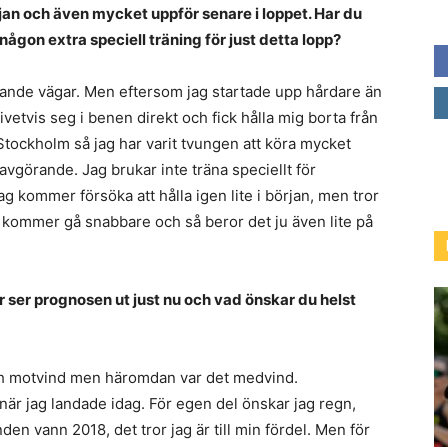
rjan och även mycket uppför senare i loppet. Har du
 någon extra speciell träning för just detta lopp?
knande vägar. Men eftersom jag startade upp hårdare än
vetvis seg i benen direkt och fick hålla mig borta från
 Stockholm så jag har varit tvungen att köra mycket
vgörande. Jag brukar inte träna speciellt för
ag kommer försöka att hålla igen lite i början, men tror
n kommer gå snabbare och så beror det ju även lite på
r ser prognosen ut just nu och vad önskar du helst
ch motvind men häromdan var det medvind.
när jag landade idag. För egen del önskar jag regn,
den vann 2018, det tror jag är till min fördel. Men för