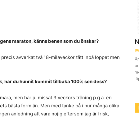
ndagens maraton, känns benen som du önskar?
N
BG
ju precis avverkat två 18-milaveckor tätt inpå loppet men
År
pr
me
lö
uk, har du hunnit kommit tillbaka 100% sen dess?
 en mara, men har ju missat 3 veckors träning p.g.a. en
 årets bästa form än. Men med tanke på i hur många olika
ingen anledning att vara nojig eftersom jag är frisk,