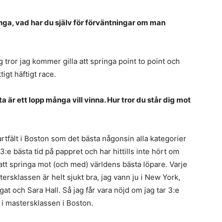
nga, vad har du själv för förväntningar om man
g tror jag kommer gilla att springa point to point och
tigt häftigt race.
 är ett lopp många vill vinna. Hur tror du står dig mot
artfält i Boston som det bästa någonsin alla kategorier
33:e bästa tid på pappret och har hittills inte hört om
att springa mot (och med) världens bästa löpare. Varje
tersklassen är helt sjukt bra, jag vann ju i New York,
t och Sara Hall. Så jag får vara nöjd om jag tar 3:e
n i mastersklassen i Boston.