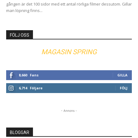
gången är det 100 sidor med ett antal rörliga filmer dessutom. Gillar
man löpning finns...
FÖLJ OSS
MAGASIN SPRING
8,660
Fans
GILLA
6,714
Följare
FÖLJ
- Annons -
BLOGGAR