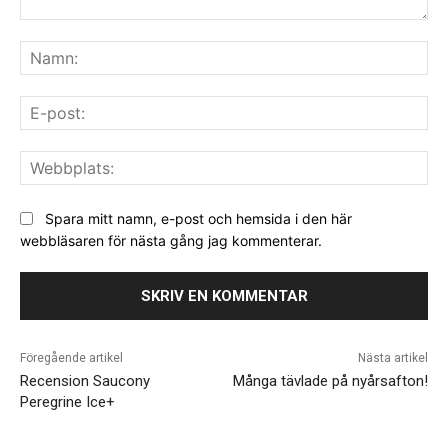
Kommentar:
Na
E-
pos
We
Spara mitt namn, e-post och hemsida i den här
webbläsaren för nästa gång jag kommenterar.
Föregående artikel
Nästa artikel
Recension Saucony
Många tävlade på nyårsafton!
Peregrine Ice+