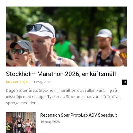
Stockholm Marathon 2026, en käftsmäll!
Mikael Tisjö
-
31 maj, 2026
0
Dagen efter årets Stockholm marathon och sällan känt mig så
missnöjd med ett lopp. Tycker att Stockholm har varit så ”kul” att
springa med den...
Recension Soar ProtoLab ADV Speedsuit
16 maj, 2026