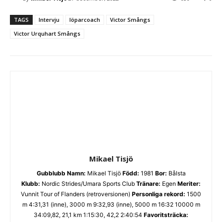
TAGS
Intervju
löparcoach
Victor Smångs
Victor Urquhart Smångs
Mikael Tisjö
Gubblubb
Namn:
Mikael Tisjö
Född:
1981
Bor:
Bålsta
Klubb:
Nordic Strides/Umara Sports Club
Tränare:
Egen
Meriter:
Vunnit Tour of Flanders (retroversionen)
Personliga rekord:
1500
m 4:31,31 (inne), 3000 m 9:32,93 (inne), 5000 m 16:32 10000 m
34:09,82, 21,1 km 1:15:30, 42,2 2:40:54
Favoritsträcka: