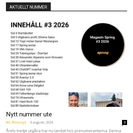
AKTUELLT NUMMER
Nytt nummer ute
BG Nilensjö
-
6 augusti, 2026
0
Årets tredje utgåva har nu landat hos prenumeranterna. Denna