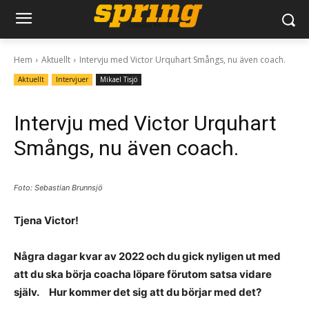
Hem
Aktuellt
Intervju med Victor Urquhart Smångs, nu även coach.
Aktuellt
Intervjuer
Mikael Tisjö
Intervju med Victor Urquhart
Smångs, nu även coach.
Foto: Sebastian Brunnsjö
Tjena Victor!
Några dagar kvar av 2022 och du gick nyligen ut med
att du ska börja coacha löpare förutom satsa vidare
själv.
Hur kommer det sig att du börjar med det?