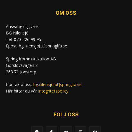
OM OSS
Ansvarig utgivare:
BG Nilensjö
Tel: 070-226 99 95
Epost: bg.nilensjo[at]springlfa.se
Spring Kommunikation AB
Görslövsvägen 8
263 71 Jonstorp
Kontakta oss:
bg.nilensjo[at]springlfa.se
Här hittar du vår
Integritetspolicy
FÖLJ OSS