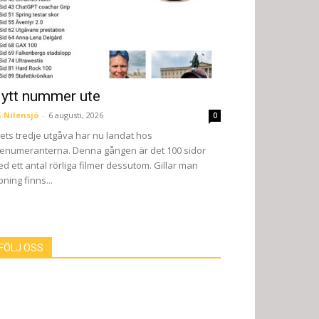
ytt nummer ute
 Nilensjö
-
6 augusti, 2026
0
ets tredje utgåva har nu landat hos
enumeranterna. Denna gången är det 100 sidor
d ett antal rörliga filmer dessutom. Gillar man
pning finns...
FÖLJ OSS