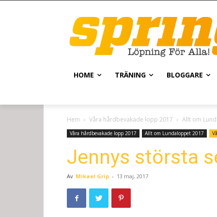
HOME
TRÄNING
BLOGGARE
Hem
Våra hårdbevakade lopp 2017
Allt om Lun
Våra hårdbevakade lopp 2017
Allt om Lundaloppet 2017
V
Jennys största s
Av
Mikael Grip
-
13 maj, 2017