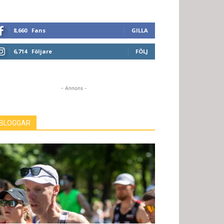
8,660
Fans
GILLA
6,714
Följare
FÖLJ
- Annons -
BLOGGAR