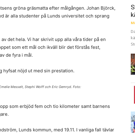
S
atsens gröna gräsmatta efter målgången. Johan Björck,
k
d är alla studenter på Lunds universitet och sprang
Mi
Da
kä
av det hela. Vi har skrivit upp alla våra tider på en
St
oppet som ett mål och ikväll blir det förstås fest,
v de fyra i mål.
såg hyfsat nöjd ut med sin prestation.
 Emelie Messelt, Stephi Wolff och Eric Gemryd. Foto:
alopp som erbjöd fem och tio kilometer samt barnens
are.
ström, Lunds kommun, med 19.11. I vanliga fall tävlar