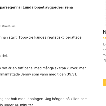
löparseger när Lundaloppet avgjordes i rena
: Mikael Grip
N
nan start. Topp-tre kändes realistiskt, berättade
BG
År
pr
me
 del.
lö
n det är en tuff bana, med många skarpa kurvor, men
sammanfattade Jenny som vann med tiden 39.31.
 jag har haft med löpningen. Jag hängde på killen som
is under 40 minuter.