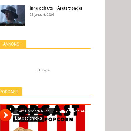
Inne och ute – Årets trender
23 januari, 2026
– ANNONS –
- Annons-
PODCAST