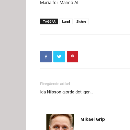
Maria för Malmö AI.
TAGGAR
Lund
Skåne
Föregående artikel
Ida Nilsson gjorde det igen…
Mikael Grip