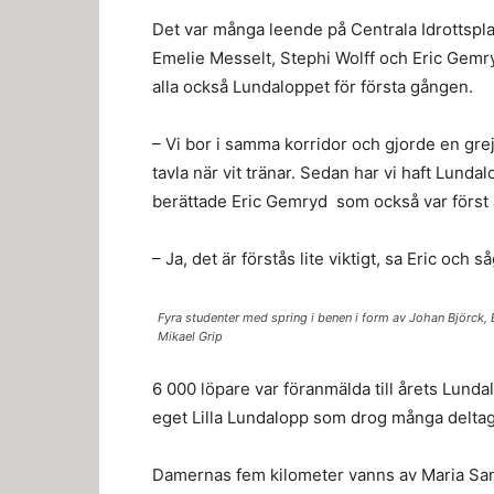
Det var många leende på Centrala Idrottspl
Emelie Messelt, Stephi Wolff och Eric Gemry
alla också Lundaloppet för första gången.
– Vi bor i samma korridor och gjorde en grej 
tavla när vit tränar. Sedan har vi haft Lundal
berättade Eric Gemryd som också var först a
– Ja, det är förstås lite viktigt, sa Eric och 
Fyra studenter med spring i benen i form av Johan Björck,
Mikael Grip
6 000 löpare var föranmälda till årets Lund
eget Lilla Lundalopp som drog många deltag
Damernas fem kilometer vanns av Maria Sand