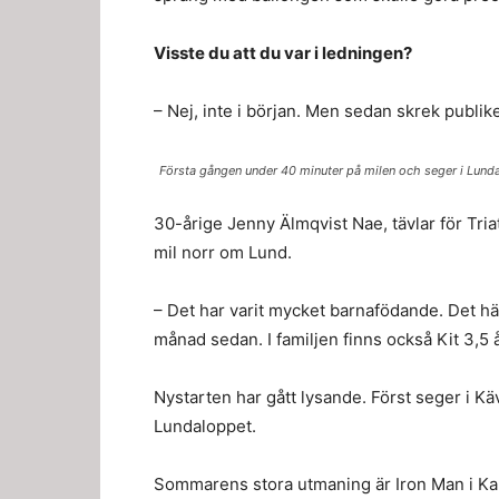
Visste du att du var i ledningen?
– Nej, inte i början. Men sedan skrek publike
Första gången under 40 minuter på milen och seger i Lunda
30-årige Jenny Älmqvist Nae, tävlar för Tri
mil norr om Lund.
– Det har varit mycket barnafödande. Det hä
månad sedan. I familjen finns också Kit 3,5 å
Nystarten har gått lysande. Först seger i Kä
Lundaloppet.
Sommarens stora utmaning är Iron Man i Kal