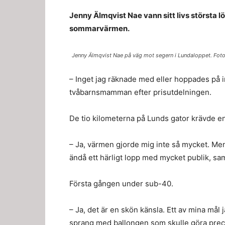
Jenny Älmqvist Nae vann sitt livs största 
sommarvärmen.
Jenny Älmqvist Nae på väg mot segern i Lundaloppet. Foto
– Inget jag räknade med eller hoppades på in
tvåbarnsmamman efter prisutdelningen.
De tio kilometerna på Lunds gator krävde en
– Ja, värmen gjorde mig inte så mycket. Me
ändå ett härligt lopp med mycket publik, 
Första gången under sub-40.
– Ja, det är en skön känsla. Ett av mina mål
sprang med ballongen som skulle göra prec