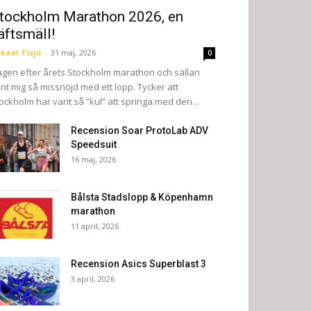
tockholm Marathon 2026, en
äftsmäll!
kael Tisjö
-
31 maj, 2026
0
gen efter årets Stockholm marathon och sällan
nt mig så missnöjd med ett lopp. Tycker att
ockholm har varit så ”kul” att springa med den...
Recension Soar ProtoLab ADV
Speedsuit
16 maj, 2026
Bålsta Stadslopp & Köpenhamn
marathon
11 april, 2026
Recension Asics Superblast 3
3 april, 2026