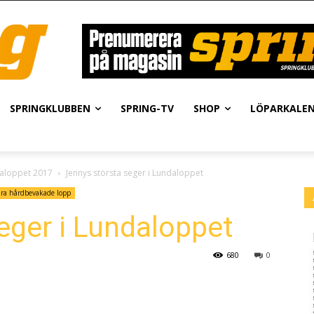
SPRINGKLUBBEN
SPRING-TV
SHOP
LÖPARKALE
daloppet 2017
Jennys största seger i Lundaloppet
åra hårdbevakade lopp
eger i Lundaloppet
680
0