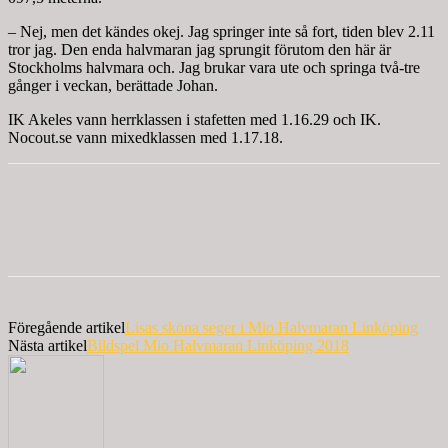
– Nej, men det kändes okej. Jag springer inte så fort, tiden blev 2.11
tror jag. Den enda halvmaran jag sprungit förutom den här är
Stockholms halvmara och. Jag brukar vara ute och springa två-tre
gånger i veckan, berättade Johan.
IK Akeles vann herrklassen i stafetten med 1.16.29 och IK.
Nocout.se vann mixedklassen med 1.17.18.
Föregående artikel
Lisas sköna seger i Mio Halvmaran Linköping
Nästa artikel
Bildspel Mio Halvmaran Linköping 2018