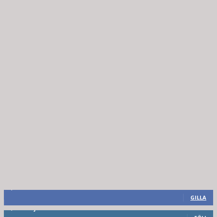
8,660
Fans
GILLA
6,714
Följare