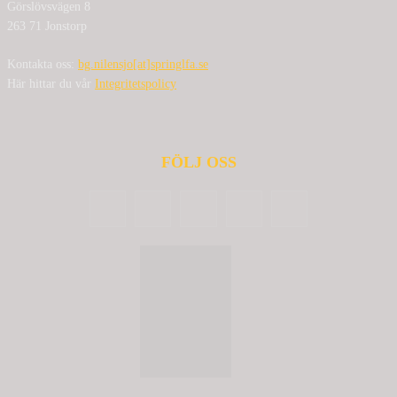
Görslövsvägen 8
263 71 Jonstorp
Kontakta oss:
bg.nilensjo[at]springlfa.se
Här hittar du vår
Integritetspolicy
FÖLJ OSS