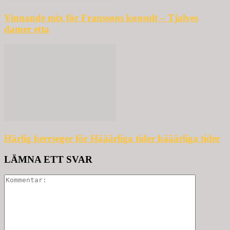
Vinnande mix för Franssons konsult – Tjalves
damer etta
Härlig herrseger för Hääärliga tider hääärliga tider
LÄMNA ETT SVAR