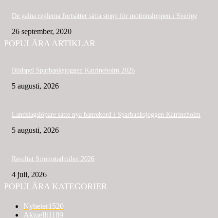
De galna reglerna fortsätter sätta stopp för motionsloppen i Sverige
26 september, 2020
POPULÄRA ARTIKLAR
Bildspel Sparbanksjoggen Katrineholm 2026
5 augusti, 2026
Landslagslöpare satte nya banrekord i Sparbanksjoggen Katrineholm
5 augusti, 2026
Resultat Strömstadmilen 2026
4 juli, 2026
POPULÄRA KATEGORIER
Nyheter
1520
Aktuellt
1189