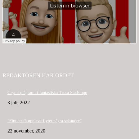
REDAKTÖREN HAR ORDET
Grymt plågsamt i fantastiska Trosa Stadslopp
3 juli, 2022
”Fint att få uppleva flytet några sekunder”
22 november, 2020