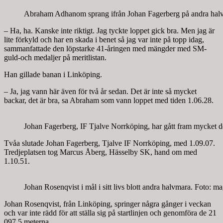
Abraham Adhanom sprang ifrån Johan Fagerberg på andra halv
– Ha, ha. Kanske inte riktigt. Jag tyckte loppet gick bra. Men jag är
lite förkyld och har en skada i benet så jag var inte på topp idag,
sammanfattade den löpstarke 41-åringen med mängder med SM-
guld-och medaljer på meritlistan.
Han gillade banan i Linköping.
– Ja, jag vann här även för två år sedan. Det är inte så mycket
backar, det är bra, sa Abraham som vann loppet med tiden 1.06.28.
Johan Fagerberg, IF Tjalve Norrköping, har gått fram mycket d
Tvåa slutade Johan Fagerberg, Tjalve IF Norrköping, med 1.09.07.
Tredjeplatsen tog Marcus Åberg, Hässelby SK, hand om med
1.10.51.
Johan Rosenqvist i mål i sitt livs blott andra halvmara. Foto: 
Johan Rosenqvist, från Linköping, springer några gånger i veckan
och var inte rädd för att ställa sig på startlinjen och genomföra de 21
097,5 meterna.