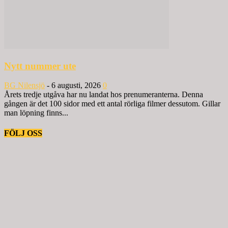
Nytt nummer ute
BG Nilensjö
-
6 augusti, 2026
0
Årets tredje utgåva har nu landat hos prenumeranterna. Denna
gången är det 100 sidor med ett antal rörliga filmer dessutom. Gillar
man löpning finns...
FÖLJ OSS