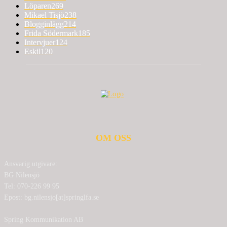
Löparen
269
Mikael Tisjö
238
Blogginlägg
214
Frida Södermark
185
Intervjuer
124
Eskil
120
OM OSS
Ansvarig utgivare:
BG Nilensjö
Tel: 070-226 99 95
Epost: bg.nilensjo[at]springlfa.se
Spring Kommunikation AB