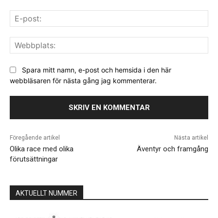
E-
pos
We
Spara mitt namn, e-post och hemsida i den här
webbläsaren för nästa gång jag kommenterar.
Föregående artikel
Nästa artikel
Olika race med olika
Äventyr och framgång
förutsättningar
AKTUELLT NUMMER