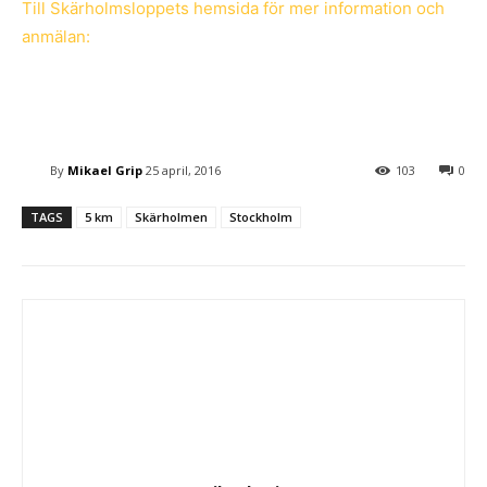
Till Skärholmsloppets hemsida för mer information och
anmälan:
By
Mikael Grip
25 april, 2016
103
0
TAGS
5 km
Skärholmen
Stockholm