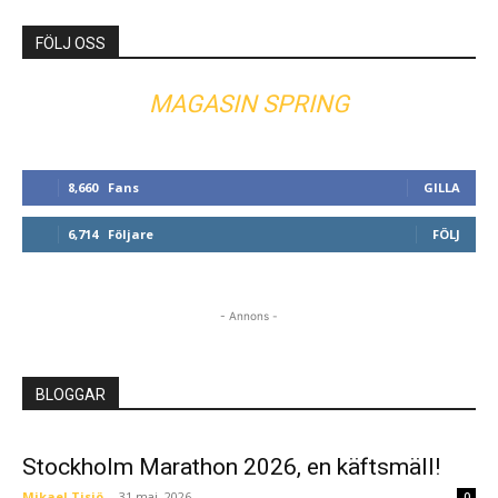
FÖLJ OSS
MAGASIN SPRING
8,660
Fans
GILLA
6,714
Följare
FÖLJ
- Annons -
BLOGGAR
Stockholm Marathon 2026, en käftsmäll!
Mikael Tisjö
-
31 maj, 2026
0