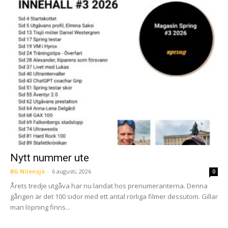
Nytt nummer ute
BG Nilensjö
-
6 augusti, 2026
0
Årets tredje utgåva har nu landat hos prenumeranterna. Denna
gången är det 100 sidor med ett antal rörliga filmer dessutom. Gillar
man löpning finns...