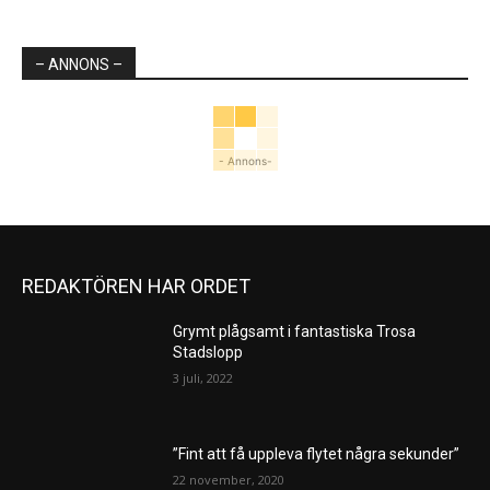
– ANNONS –
- Annons-
REDAKTÖREN HAR ORDET
Grymt plågsamt i fantastiska Trosa
Stadslopp
3 juli, 2022
”Fint att få uppleva flytet några sekunder”
22 november, 2020