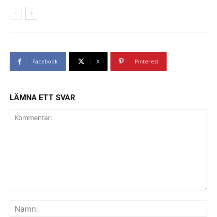
Facebook
X
Pinterest
LÄMNA ETT SVAR
Kommentar:
Na