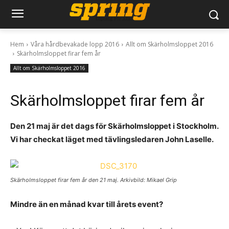
Hem
Våra hårdbevakade lopp 2016
Allt om Skärholmsloppet 2016
Skärholmsloppet firar fem år
Allt om Skärholmsloppet 2016
Skärholmsloppet firar fem år
Den 21 maj är det dags för Skärholmsloppet i Stockholm.
Vi har checkat läget med tävlingsledaren John Laselle.
Skärholmsloppet firar fem år den 21 maj. Arkivbild: Mikael Grip
Mindre än en månad kvar till årets event?