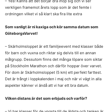
– Yes! Känns att det börjar dra ihop sig och vi ser
verkligen framemot årets lopp som är det femte i
ordningen vilket vi så klart ska fira lite extra
Som vanligt är ni kaxiga och kör samma datum som
GöteborgsVarvet!
– Skärholmsloppet är ett familjeevent med klasser både
för barn och vuxna och riktar sig delvis till en annan
målgrupp. Dessutom finns det många löpare som siktar
på Stockholm Marathon och därför hoppar över varvet.
För dom är Skärholmsloppet (5 km) ett perfekt farttest.
Det är trångt i loppkalenden i maj och när vi vägt in alla
aspekter känner vi ändå att vi har ett bra datum.
Vilken distans är det som erbjuds och varför?
– Vi har klasser för de yngsta till de äldsta och tanken är