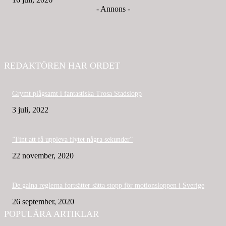
- Annons -
REDAKTÖREN HAR ORDET
Grymt plågsamt i fantastiska Trosa Stadslopp
3 juli, 2022
”Fint att få uppleva flytet några sekunder”
22 november, 2020
De galna reglerna fortsätter sätta stopp för motionsloppen i Sverige
26 september, 2020
POPULÄRA ARTIKLAR