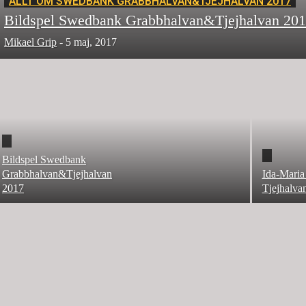
ALLT OM SWEDBANK GRABBHALVAN&TJEJHALVAN 2017
Bildspel Swedbank Grabbhalvan&Tjejhalvan 20
Mikael Grip
-
5 maj, 2017
Bildspel Swedbank
Grabbhalvan&Tjejhalvan
Ida-Maria 
2017
Tjejhalva