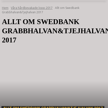
Hem
Våra hårdbevakade lopp 2017
Allt om Swedbank
Grabbhalvan&Tjejhalvan 2017
ALLT OM SWEDBANK
GRABBHALVAN&TJEJHALVA
2017