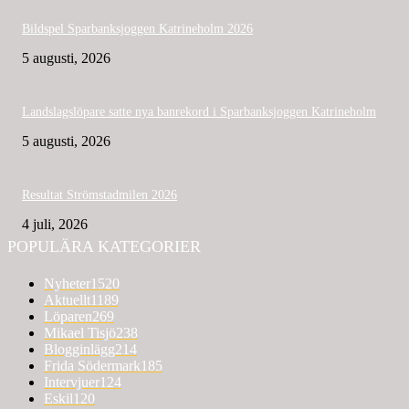
Bildspel Sparbanksjoggen Katrineholm 2026
5 augusti, 2026
Landslagslöpare satte nya banrekord i Sparbanksjoggen Katrineholm
5 augusti, 2026
Resultat Strömstadmilen 2026
4 juli, 2026
POPULÄRA KATEGORIER
Nyheter
1520
Aktuellt
1189
Löparen
269
Mikael Tisjö
238
Blogginlägg
214
Frida Södermark
185
Intervjuer
124
Eskil
120