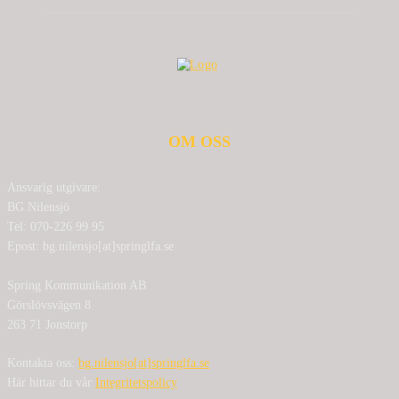
OM OSS
Ansvarig utgivare:
BG Nilensjö
Tel: 070-226 99 95
Epost: bg.nilensjo[at]springlfa.se
Spring Kommunikation AB
Görslövsvägen 8
263 71 Jonstorp
Kontakta oss:
bg.nilensjo[at]springlfa.se
Här hittar du vår
Integritetspolicy