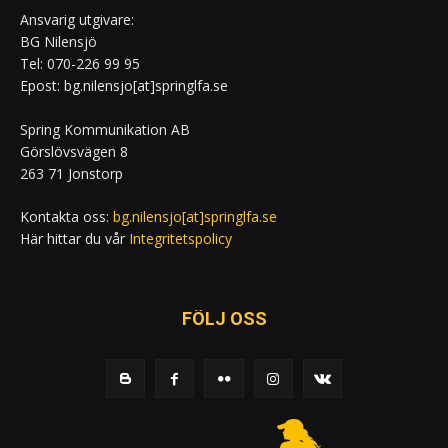
Ansvarig utgivare:
BG Nilensjö
Tel: 070-226 99 95
Epost: bg.nilensjo[at]springlfa.se
Spring Kommunikation AB
Görslövsvägen 8
263 71 Jonstorp
Kontakta oss:
bg.nilensjo[at]springlfa.se
Här hittar du vår
Integritetspolicy
FÖLJ OSS