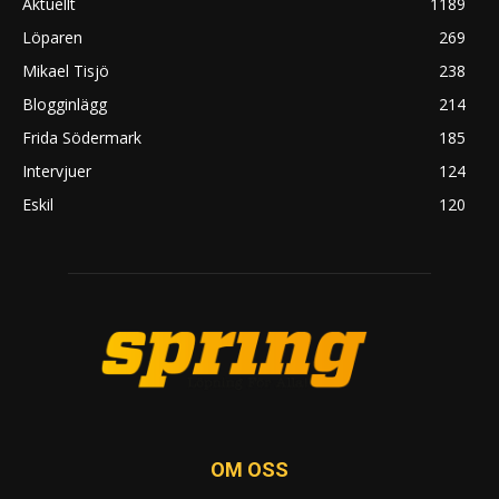
Aktuellt
1189
Löparen
269
Mikael Tisjö
238
Blogginlägg
214
Frida Södermark
185
Intervjuer
124
Eskil
120
OM OSS