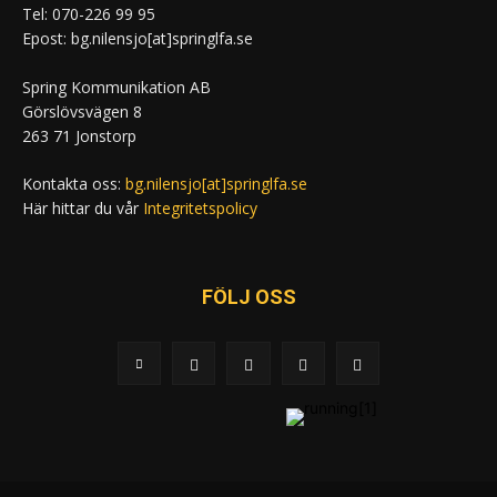
Tel: 070-226 99 95
Epost: bg.nilensjo[at]springlfa.se
Spring Kommunikation AB
Görslövsvägen 8
263 71 Jonstorp
Kontakta oss:
bg.nilensjo[at]springlfa.se
Här hittar du vår
Integritetspolicy
FÖLJ OSS