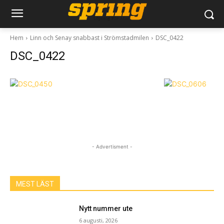
Hem
Linn och Senay snabbast i Strömstadmilen
DSC_0422
DSC_0422
- Advertisment -
MEST LÄST
Nytt nummer ute
6 augusti, 2026