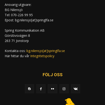
Ansvarig utgivare:
BG Nilensjö
Tel: 070-226 99 95
Epost: bg.nilensjo[at]springlfa.se
Spring Kommunikation AB
Görslövsvägen 8
263 71 Jonstorp
Kontakta oss:
bg.nilensjo[at]springlfa.se
Här hittar du vår
Integritetspolicy
FÖLJ OSS