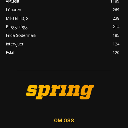
Aktuellt
1189
Löparen
269
Mikael Tisjö
238
Blogginlägg
214
Frida Södermark
185
Intervjuer
124
Eskil
120
OM OSS