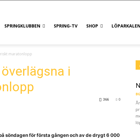
SPRINGKLUBBEN
SPRING-TV
SHOP
LÖPARKALE
oriskt maratonlopp
överlägsna i
onlopp
N
BG
366
0
År
pr
me
lö
å söndagen för förs­ta gån­gen och av de drygt
6
000