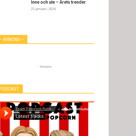
Inne och ute – Årets trender
23 januari, 2026
– ANNONS –
- Annons-
PODCAST