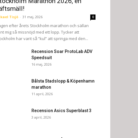
tockholm Marathon 2026, en
äftsmäll!
kael Tisjö
-
31 maj, 2026
0
gen efter årets Stockholm marathon och sällan
nt mig så missnöjd med ett lopp. Tycker att
ockholm har varit så ”kul” att springa med den...
Recension Soar ProtoLab ADV
Speedsuit
16 maj, 2026
Bålsta Stadslopp & Köpenhamn
marathon
11 april, 2026
Recension Asics Superblast 3
3 april, 2026