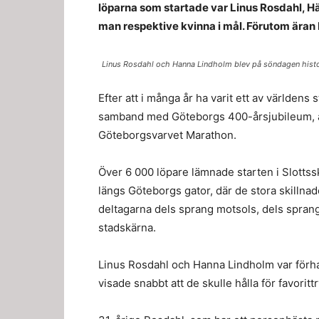
löpar­na som star­tade var Linus Ros­dahl, Hä
man respek­tive kvin­na i mål. Föru­tom ära
Linus Rosdahl och Hanna Lindholm blev på söndagen histo
Efter att i många år ha varit ett av världens
samband med Göteborgs 400-årsjubileum, ä
Göteborgsvarvet Marathon.
Över 6 000 löpare lämnade starten i Slottssk
längs Göteborgs gator, där de stora skillnad
deltagarna dels sprang motsols, dels spran
stadskärna.
Linus Rosdahl och Hanna Lindholm var förha
visade snabbt att de skulle hålla för favoritt