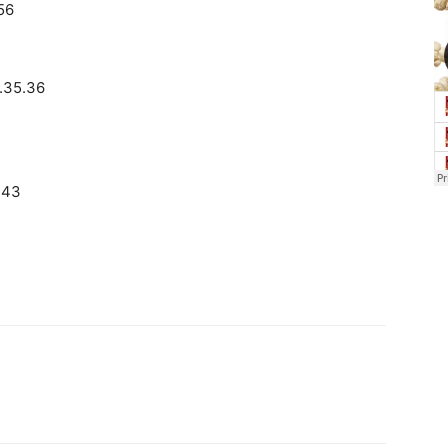
56
2.35.36
.43