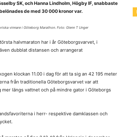
s­sel­by
SK,
och Han­na Lind­holm, Hög­by
IF,
snab­baste
n belö­nades de med
30
000
kro­nor var.
riska vinnare i Göteborg Marathon. Foto: Glenn T Unger
 största halvmaraton har i år Göteborgsvarvet, i
ven dubblat distansen och arrangerat
ogen klockan 11.00 i dag för att ta sig an 42 195 meter
erna från traditionella Göteborgsvarvet var att
g mer längs vattnet och på mindre gator i Göteborgs
ndsfavoriterna i herr- respektive damklassen och
rycket.