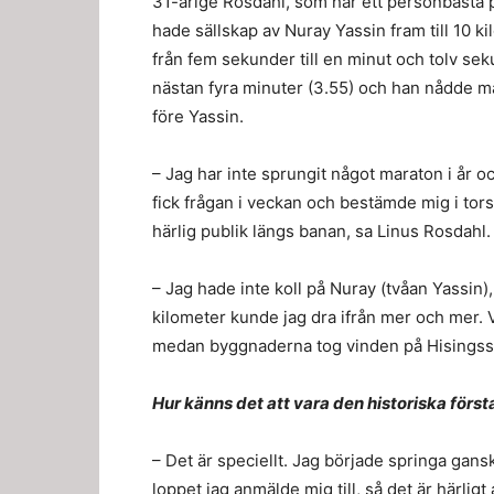
31-årige Rosdahl, som har ett personbästa p
hade sällskap av Nuray Yassin fram till 10 
från fem sekunder till en minut och tolv s
nästan fyra minuter (3.55) och han nådde må
före Yassin.
– Jag har inte sprungit något maraton i år oc
fick frågan i veckan och bestämde mig i torsd
härlig publik längs banan, sa Linus Rosdahl.
– Jag hade inte koll på Nuray (tvåan Yassin),
kilometer kunde jag dra ifrån mer och mer.
medan byggnaderna tog vinden på Hisingssida
Hur känns det att vara den historiska för
– Det är speciellt. Jag började springa gans
loppet jag anmälde mig till, så det är härligt