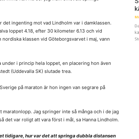
S
k
Mi
r det ingenting mot vad Lindholm var i damklassen.
Da
lva loppet 4.18, efter 30 kilometer 6.13 och vid
kä
 nordiska klassen vid Göteborgsvarvet i maj, vann
St
a under i princip hela loppet, en placering hon även
tedt (Uddevalla SK) slutade trea.
i Sverige på maraton är hon ingen van segrare på
ett maratonlopp. Jag springer inte så många och i de jag
så det var roligt att vara först i mål, sa Hanna Lindholm.
t tidigare, hur var det att springa dubbla distansen