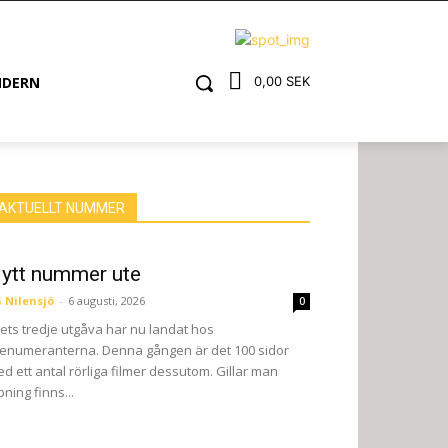
NDERN
0,00 SEK
AKTUELLT NUMMER
ytt nummer ute
 Nilensjö
-
6 augusti, 2026
0
ets tredje utgåva har nu landat hos
enumeranterna. Denna gången är det 100 sidor
d ett antal rörliga filmer dessutom. Gillar man
pning finns...