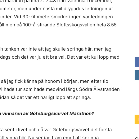
å maraton på fina 2.12.48 från Valencia i december,
kilometer, men under nästa mil drygades ledningen ut
ekunder. Vid 30-kilometersmarkeringen var ledningen
llinjen på 100-årsfirande Slottsskogsvallen hela 8.55
h tanken var inte att jag skulle springa här, men jag
ags och det var ju ett bra val. Det var ett kul lopp med
 så jag fick känna på honom i början, men efter tio
 Vi hade tur som hade medvind längs Södra Älvstranden
n så det var ett härligt lopp att springa.
sta vinnaren av Göteborgsvarvet Marathon?
ka sent i livet och då var Göteborgsvarvet det första
 att vinna här. Nu ser jag fram emot att springa