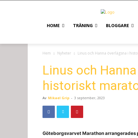
HOME
TRÄNING
BLOGGARE
Hem
Nyheter
Linus och Hanna överlägsna i hist
Linus och Hanna 
historiskt marat
Av
Mikael Grip
-
3 september, 2023
Göte­borgsvarvet Marathon arranger­ades p