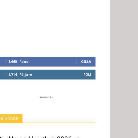
8,660
Fans
GILLA
6,714
Följare
FÖLJ
- Annons -
BLOGGAR