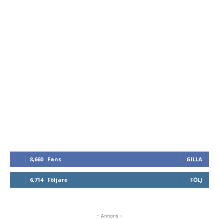
8,660
Fans
GILLA
6,714
Följare
FÖLJ
- Annons -