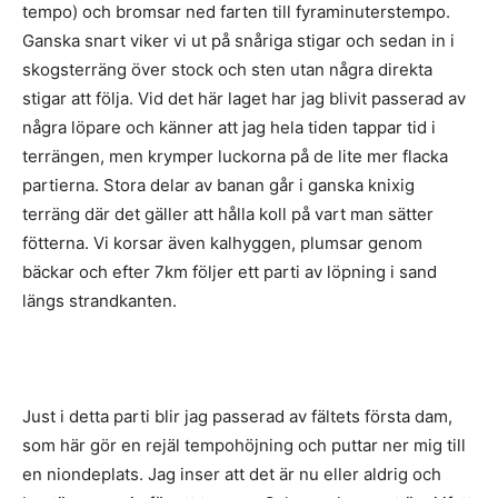
tempo) och bromsar ned farten till fyraminuterstempo.
Ganska snart viker vi ut på snåriga stigar och sedan in i
skogsterräng över stock och sten utan några direkta
stigar att följa. Vid det här laget har jag blivit passerad av
några löpare och känner att jag hela tiden tappar tid i
terrängen, men krymper luckorna på de lite mer flacka
partierna. Stora delar av banan går i ganska knixig
terräng där det gäller att hålla koll på vart man sätter
fötterna. Vi korsar även kalhyggen, plumsar genom
bäckar och efter 7km följer ett parti av löpning i sand
längs strandkanten.
Just i detta parti blir jag passerad av fältets första dam,
som här gör en rejäl tempohöjning och puttar ner mig till
en niondeplats. Jag inser att det är nu eller aldrig och