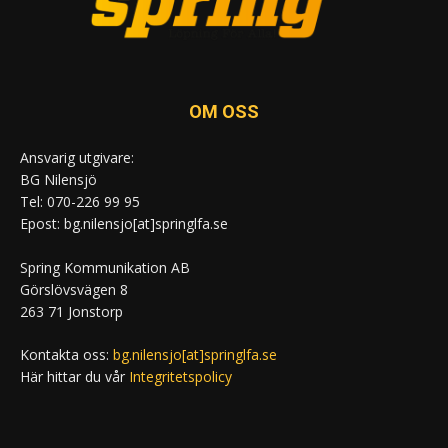
OM OSS
Ansvarig utgivare:
BG Nilensjö
Tel: 070-226 99 95
Epost: bg.nilensjo[at]springlfa.se
Spring Kommunikation AB
Görslövsvägen 8
263 71 Jonstorp
Kontakta oss:
bg.nilensjo[at]springlfa.se
Här hittar du vår
Integritetspolicy