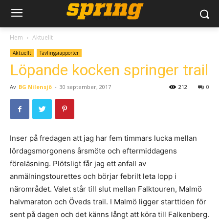
Hem
Aktuellt
Aktuellt
Tävlingsrapporter
Löpande kocken springer trail
Av
BG Nilensjö
-
30 september, 2017
212
0
Inser på fredagen att jag har fem timmars lucka mellan
lördagsmorgonens årsmöte och eftermiddagens
föreläsning. Plötsligt får jag ett anfall av
anmälningstourettes och börjar febrilt leta lopp i
närområdet. Valet står till slut mellan Falktouren, Malmö
halvmaraton och Öveds trail. I Malmö ligger starttiden för
sent på dagen och det känns långt att köra till Falkenberg.