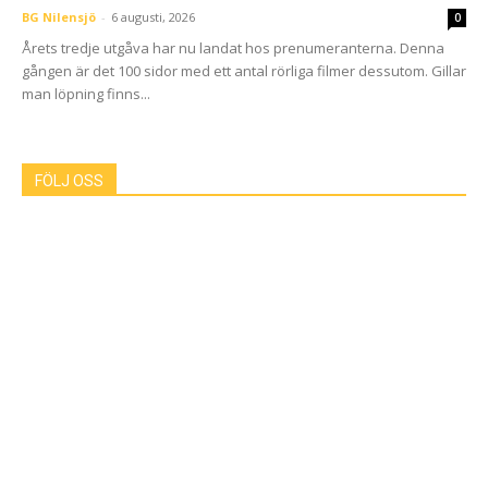
BG Nilensjö
-
6 augusti, 2026
0
Årets tredje utgåva har nu landat hos prenumeranterna. Denna
gången är det 100 sidor med ett antal rörliga filmer dessutom. Gillar
man löpning finns...
FÖLJ OSS