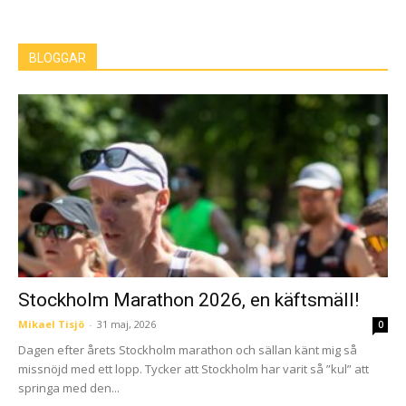
BLOGGAR
Stockholm Marathon 2026, en käftsmäll!
Mikael Tisjö
-
31 maj, 2026
0
Dagen efter årets Stockholm marathon och sällan känt mig så
missnöjd med ett lopp. Tycker att Stockholm har varit så ”kul” att
springa med den...