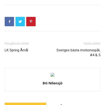
Föregående artikel
Nästa artikel
LK Spring Åmål
Sveriges bästa motionsspår,
#4 & 5
BG Nilensjö