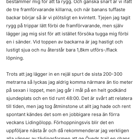
bestämmer mig för att ta rygg. Och ganska snart är vi ifatt
de tre framförvarande killarna, och när banans tuffaste
backar börjar så är vi plötsligt en kvintett. Tjejen jag tagit
rygg på trippar lätt förbi de framförvarande, men själv
lägger jag mig sist för att istället försöka tugga mig förbi
en i sänder. Vid toppen av backarna är jag hastigt och
lustigt sjua och nu återstår bara 1,8km utförs-/flack
löpning.
Trots att jag lägger in en rejäl spurt de sista 200-300
metrarna så lyckas jag aldrig komma närmare än tio meter
på sexan i loppet, men jag går i mål på en helt godkänd
sjundeplats och en tid runt 48:00. Det är svårt att relatera
till tiden, men jag tog åtminstone ut allt jag hade och rent
spontant kändes det som en jobbigare resa än förra
veckans Lidingölopp. Förhoppningsvis blir det en
uppföljare nästa år och då rekommenderar jag verkligen
alla vänner av tävlingsformen att ge Öveds trail en chans.