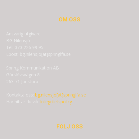
OM OSS
Ansvarig utgivare:
BG Nilensjö
Tel: 070-226 99 95
Epost: bg.nilensjo[at]springlfa.se
Spring Kommunikation AB
Görslövsvägen 8
263 71 Jonstorp
Kontakta oss:
bg.nilensjo[at]springlfa.se
Här hittar du vår
Integritetspolicy
FÖLJ OSS