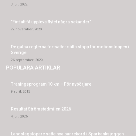
3 juli, 2022
”Fint att få uppleva flytet några sekunder”
22 november, 2020
De galna reglerna fortsätter sätta stopp för motionsloppen i
Sverige
26 september, 2020
POPULÄRA ARTIKLAR
Träningsprogram 10 km – För nybörjare!
9 april, 2015
Resultat Strömstadmilen 2026
4 juli, 2026
Landslagslöpare satte nya banrekord i Sparbanksjoggen