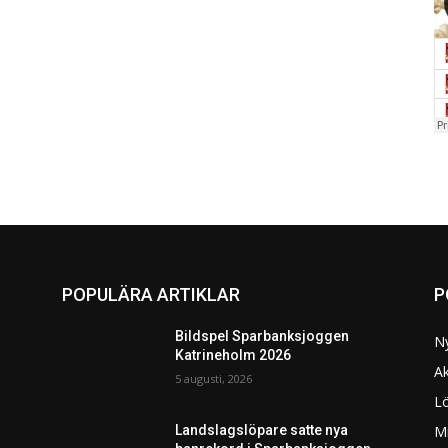
POPULÄRA ARTIKLAR
P
Bildspel Sparbanksjoggen
N
Katrineholm 2026
Ak
5 augusti, 2026
L
Mi
Landslagslöpare satte nya