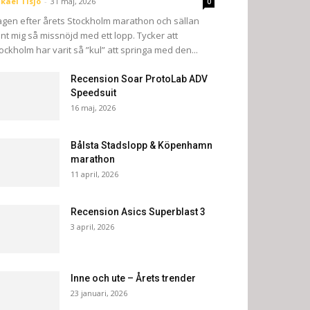
kael Tisjö
-
31 maj, 2026
0
gen efter årets Stockholm marathon och sällan
nt mig så missnöjd med ett lopp. Tycker att
ockholm har varit så ”kul” att springa med den...
Recension Soar ProtoLab ADV
Speedsuit
16 maj, 2026
Bålsta Stadslopp & Köpenhamn
marathon
11 april, 2026
Recension Asics Superblast 3
3 april, 2026
Inne och ute – Årets trender
23 januari, 2026