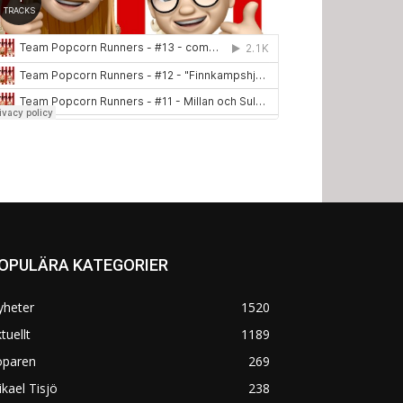
OPULÄRA KATEGORIER
yheter
1520
tuellt
1189
öparen
269
kael Tisjö
238