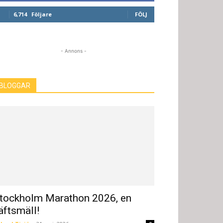
6,714
Följare
FÖLJ
- Annons -
BLOGGAR
tockholm Marathon 2026, en
äftsmäll!