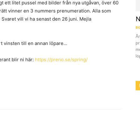
gt ett litet pussel med bilder från nya utgåvan, över 60
 rätt vinner en 3 nummers prenumeration. Alla som
N
Svaret vill vi ha senast den 26 juni. Mejla
BG
År
pr
 vinsten till en annan löpare…
me
lö
ant blir ni här:
https://preno.se/spring/