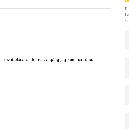
Mi
Da
kä
St
 här webbläsaren för nästa gång jag kommenterar.