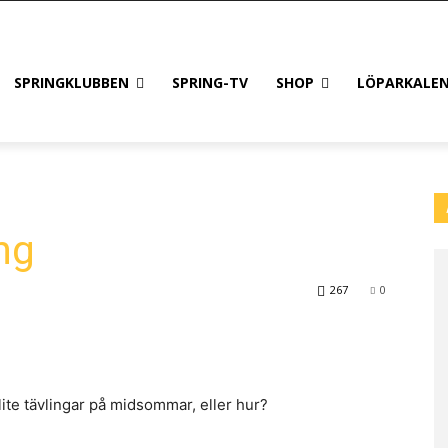
SPRINGKLUBBEN
SPRING-TV
SHOP
LÖPARKALE
ng
267
0
lite tävlingar på midsommar, eller hur?