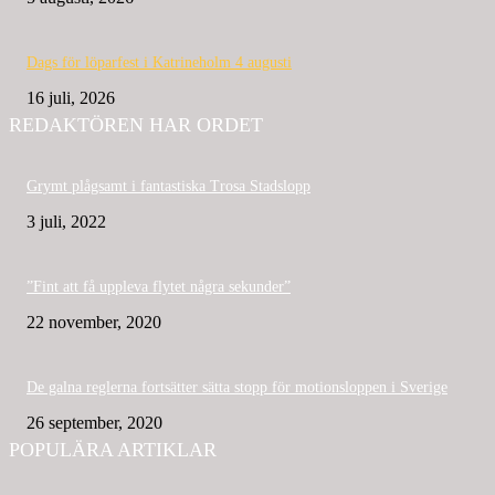
Dags för löparfest i Katrineholm 4 augusti
16 juli, 2026
REDAKTÖREN HAR ORDET
Grymt plågsamt i fantastiska Trosa Stadslopp
3 juli, 2022
”Fint att få uppleva flytet några sekunder”
22 november, 2020
De galna reglerna fortsätter sätta stopp för motionsloppen i Sverige
26 september, 2020
POPULÄRA ARTIKLAR