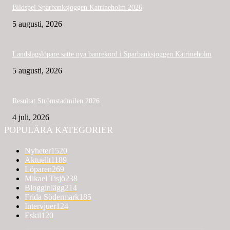
Bildspel Sparbanksjoggen Katrineholm 2026
5 augusti, 2026
Landslagslöpare satte nya banrekord i Sparbanksjoggen Katrineholm
5 augusti, 2026
Resultat Strömstadmilen 2026
4 juli, 2026
POPULÄRA KATEGORIER
Nyheter
1520
Aktuellt
1189
Löparen
269
Mikael Tisjö
238
Blogginlägg
214
Frida Södermark
185
Intervjuer
124
Eskil
120