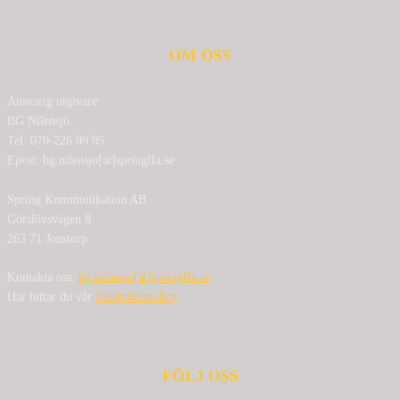
OM OSS
Ansvarig utgivare:
BG Nilensjö
Tel: 070-226 99 95
Epost: bg.nilensjo[at]springlfa.se
Spring Kommunikation AB
Görslövsvägen 8
263 71 Jonstorp
Kontakta oss:
bg.nilensjo[at]springlfa.se
Här hittar du vår
Integritetspolicy
FÖLJ OSS