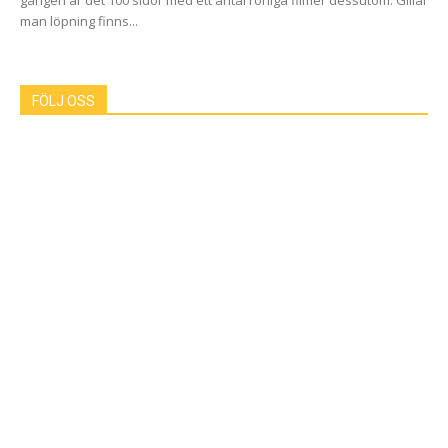
gången är det 100 sidor med ett antal rörliga filmer dessutom. Gillar
man löpning finns...
FÖLJ OSS