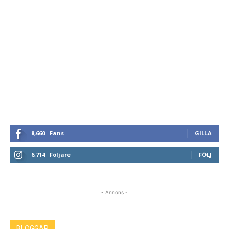
8,660
Fans
GILLA
6,714
Följare
FÖLJ
- Annons -
BLOGGAR