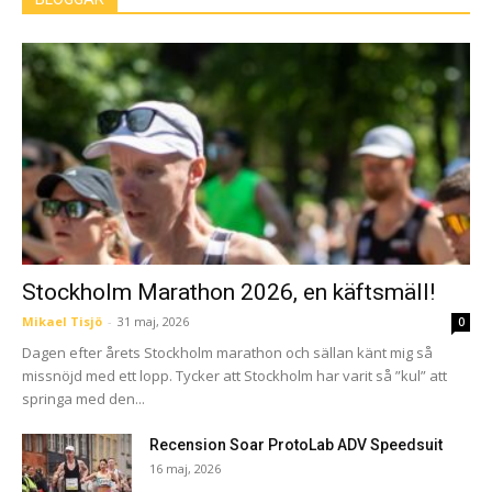
Stockholm Marathon 2026, en käftsmäll!
Mikael Tisjö
-
31 maj, 2026
0
Dagen efter årets Stockholm marathon och sällan känt mig så
missnöjd med ett lopp. Tycker att Stockholm har varit så ”kul” att
springa med den...
Recension Soar ProtoLab ADV Speedsuit
16 maj, 2026