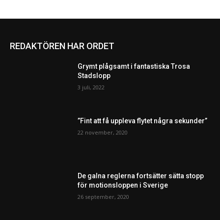
REDAKTÖREN HAR ORDET
Grymt plågsamt i fantastiska Trosa
Stadslopp
3 juli, 2022
”Fint att få uppleva flytet några sekunder”
22 november, 2020
De galna reglerna fortsätter sätta stopp
för motionsloppen i Sverige
26 september, 2020