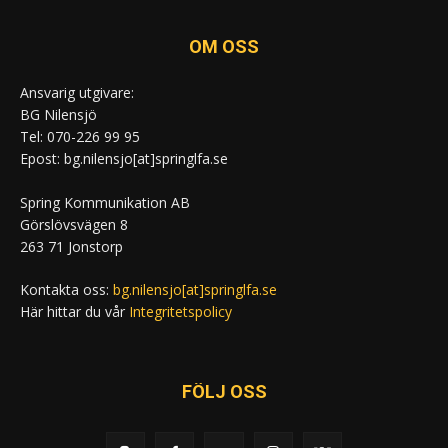
OM OSS
Ansvarig utgivare:
BG Nilensjö
Tel: 070-226 99 95
Epost: bg.nilensjo[at]springlfa.se
Spring Kommunikation AB
Görslövsvägen 8
263 71 Jonstorp
Kontakta oss:
bg.nilensjo[at]springlfa.se
Här hittar du vår
Integritetspolicy
FÖLJ OSS