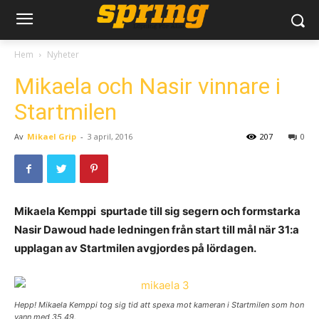
Hem
Nyheter
Mikaela och Nasir vinnare i
Startmilen
Av
Mikael Grip
-
3 april, 2016
207
0
Mikaela Kemppi spurtade till sig segern och formstarka
Nasir Dawoud hade ledningen från start till mål när 31:a
upplagan av Startmilen avgjordes på lördagen.
Hepp! Mikaela Kemppi tog sig tid att spexa mot kameran i Startmilen som hon
vann med 35.49.