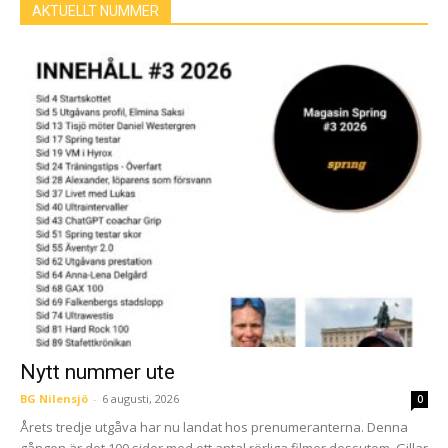
AKTUELLT NUMMER
Nytt nummer ute
BG Nilensjö
-
6 augusti, 2026
0
Årets tredje utgåva har nu landat hos prenumeranterna. Denna