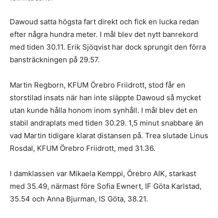
Dawoud satta högsta fart direkt och fick en lucka redan
efter några hundra meter. I mål blev det nytt banrekord
med tiden 30.11. Erik Sjöqvist har dock sprungit den förra
bansträckningen på 29.57.
Martin Regborn, KFUM Örebro Friidrott, stod får en
storstilad insats när han inte släppte Dawoud så mycket
utan kunde hålla honom inom synhåll. I mål blev det en
stabil andraplats med tiden 30.29. 1,5 minut snabbare än
vad Martin tidigare klarat distansen på. Trea slutade Linus
Rosdal, KFUM Örebro Friidrott, med 31.36.
I damklassen var Mikaela Kemppi, Örebro AIK, starkast
med 35.49, närmast före Sofia Ewnert, IF Göta Karlstad,
35.54 och Anna Bjurman, IS Göta, 38.21.