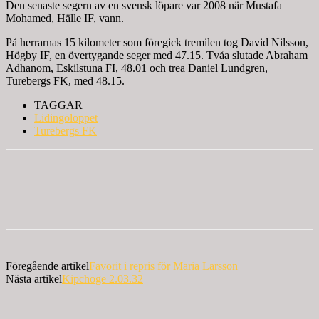
Den senaste segern av en svensk löpare var 2008 när Mustafa
Mohamed, Hälle IF, vann.
På herrarnas 15 kilometer som föregick tremilen tog David Nilsson,
Högby IF, en övertygande seger med 47.15. Tvåa slutade Abraham
Adhanom, Eskilstuna FI, 48.01 och trea Daniel Lundgren,
Turebergs FK, med 48.15.
TAGGAR
Lidingöloppet
Turebergs FK
Föregående artikel
Favorit i repris för Maria Larsson
Nästa artikel
Kipchoge 2.03.32