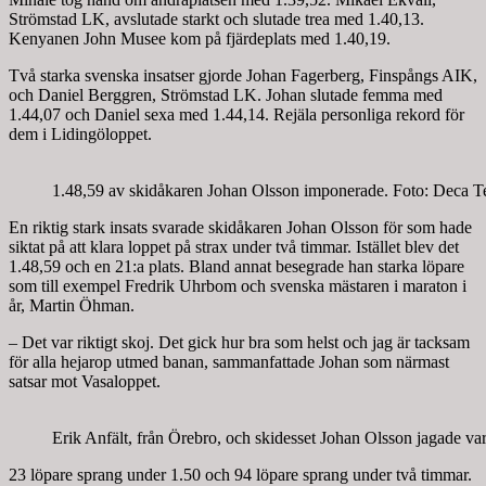
Strömstad LK, avslutade starkt och slutade trea med 1.40,13.
Kenyanen John Musee kom på fjärdeplats med 1.40,19.
Två starka svenska insatser gjorde Johan Fagerberg, Finspångs AIK,
och Daniel Berggren, Strömstad LK. Johan slutade femma med
1.44,07 och Daniel sexa med 1.44,14. Rejäla personliga rekord för
dem i Lidingöloppet.
1.48,59 av skidåkaren Johan Olsson imponerade. Foto: Deca 
En riktig stark insats svarade skidåkaren Johan Olsson för som hade
siktat på att klara loppet på strax under två timmar. Istället blev det
1.48,59 och en 21:a plats. Bland annat besegrade han starka löpare
som till exempel Fredrik Uhrbom och svenska mästaren i maraton i
år, Martin Öhman.
– Det var riktigt skoj. Det gick hur bra som helst och jag är tacksam
för alla hejarop utmed banan, sammanfattade Johan som närmast
satsar mot Vasaloppet.
Erik Anfält, från Örebro, och skidesset Johan Olsson jagade var
23 löpare sprang under 1.50 och 94 löpare sprang under två timmar.