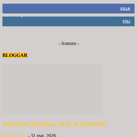
8,660
Fans
GILLA
6,714
Följare
FÖLJ
- Annons -
BLOGGAR
Stockholm Marathon 2026, en käftsmäll!
Mikael Tisjö
-
31 maj, 2026
0