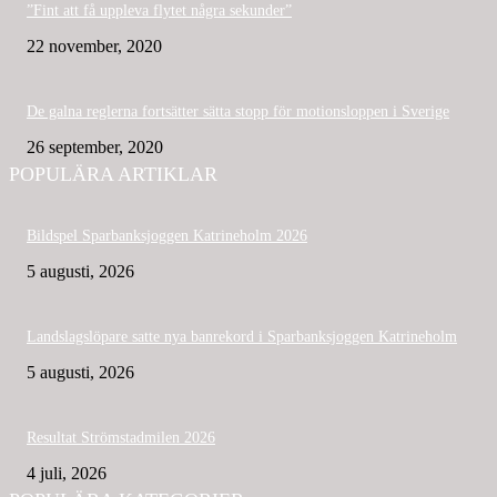
”Fint att få uppleva flytet några sekunder”
22 november, 2020
De galna reglerna fortsätter sätta stopp för motionsloppen i Sverige
26 september, 2020
POPULÄRA ARTIKLAR
Bildspel Sparbanksjoggen Katrineholm 2026
5 augusti, 2026
Landslagslöpare satte nya banrekord i Sparbanksjoggen Katrineholm
5 augusti, 2026
Resultat Strömstadmilen 2026
4 juli, 2026