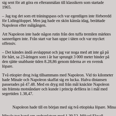
sig sent för att göra en efteranmälan till klassikern som startade
1965.
– Jag tog det som ett träningspass och var egentligen inte förberedd
för Lidingöloppet. Men jag hade en skön känsla idag, berättade
Napoleon efter målgången.
Att Napoleon inte hade någon rutin från den tuffa tremilen märktes
sannerligen inte. Från start var han uppe i täten och var mycket
offensiv.
– Det kändes ändå avslappnat och jag var noga med att inte gå på
för hårt, sa 23-åringen som i år har sprungit 3 000 meter hinder på
den sjätte snabbaste tiden 8.28,86 genom tiderna av en svensk
löpare.
Två etiopier drog iväg tillsammans med Napoleon. Vid tio kilometer
hade Minale och Napoleon skaffat sig en lucka. Halva distansen
passerades på 47.48. Med en dryg mil från mål knäckte Napoleon
sin främsta motståndare och kunde i princip defilera in i mål med
segertiden 1.38,47.
Napoleon hade till en början med sig två etiopiska löpare. Mi
Minale tog hand om andraplatsen med 1.39,52. Mikael Ekvall,