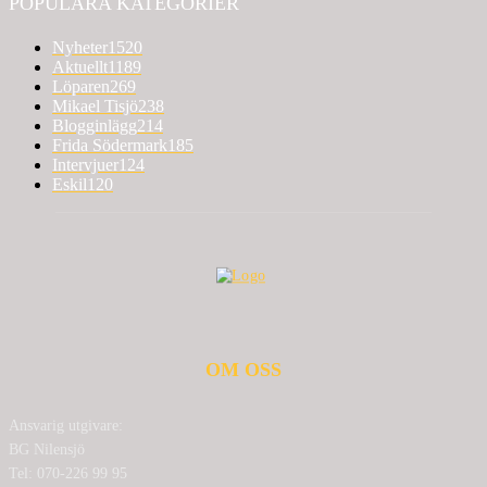
POPULÄRA KATEGORIER
Nyheter
1520
Aktuellt
1189
Löparen
269
Mikael Tisjö
238
Blogginlägg
214
Frida Södermark
185
Intervjuer
124
Eskil
120
OM OSS
Ansvarig utgivare:
BG Nilensjö
Tel: 070-226 99 95