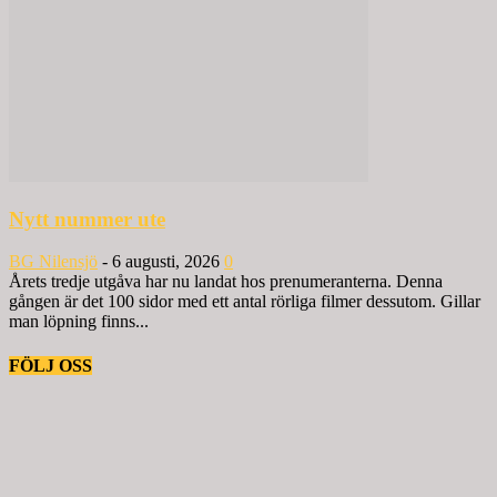
Nytt nummer ute
BG Nilensjö
-
6 augusti, 2026
0
Årets tredje utgåva har nu landat hos prenumeranterna. Denna
gången är det 100 sidor med ett antal rörliga filmer dessutom. Gillar
man löpning finns...
FÖLJ OSS