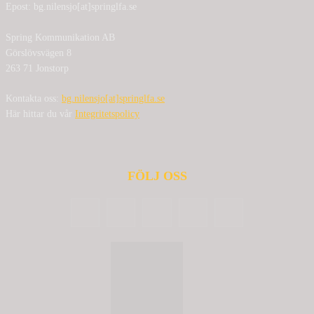
Epost: bg.nilensjo[at]springlfa.se
Spring Kommunikation AB
Görslövsvägen 8
263 71 Jonstorp
Kontakta oss:
bg.nilensjo[at]springlfa.se
Här hittar du vår
Integritetspolicy
FÖLJ OSS