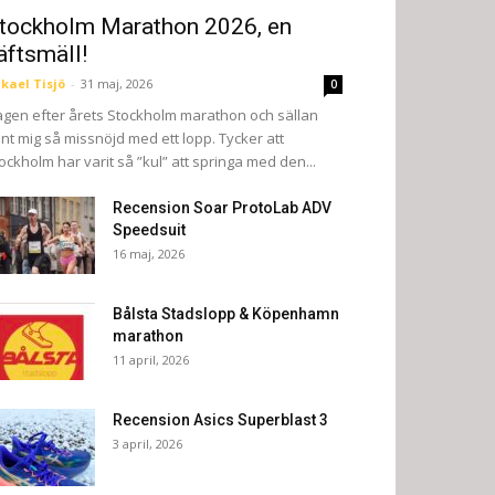
tockholm Marathon 2026, en
äftsmäll!
kael Tisjö
-
31 maj, 2026
0
gen efter årets Stockholm marathon och sällan
nt mig så missnöjd med ett lopp. Tycker att
ockholm har varit så ”kul” att springa med den...
Recension Soar ProtoLab ADV
Speedsuit
16 maj, 2026
Bålsta Stadslopp & Köpenhamn
marathon
11 april, 2026
Recension Asics Superblast 3
3 april, 2026