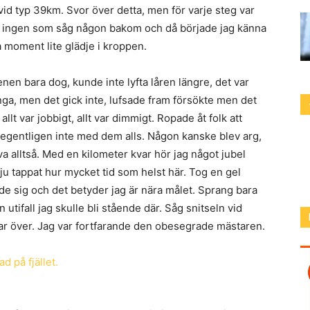
 vid typ 39km. Svor över detta, men för varje steg var
det ingen som såg någon bakom och då började jag känna
tta moment lite glädje i kroppen.
n bara dog, kunde inte lyfta låren längre, det var
ga, men det gick inte, lufsade fram försökte men det
t var jobbigt, allt var dimmigt. Ropade åt folk att
e egentligen inte med dem alls. Någon kanske blev arg,
leva alltså. Med en kilometer kvar hör jag något jubel
u tappat hur mycket tid som helst här. Tog en gel
e sig och det betyder jag är nära målet. Sprang bara
n utifall jag skulle bli stående där. Såg snitseln vid
var över. Jag var fortfarande den obesegrade mästaren.