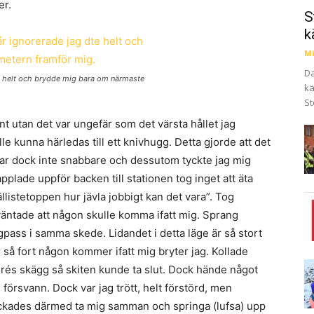
er.
S
k
Mi
Da
det helt och brydde mig bara om närmaste
kä
St
nt utan det var ungefär som det värsta hållet jag
 kunna härledas till ett knivhugg. Detta gjorde att det
e var dock inte snabbare och dessutom tyckte jag mig
applade uppför backen till stationen tog inget att äta
ällistetoppen hur jävla jobbigt kan det vara”. Tog
 väntade att någon skulle komma ifatt mig. Sprang
gpass i samma skede. Lidandet i detta läge är så stort
ar så fort någon kommer ifatt mig bryter jag. Kollade
ndrés skägg så skiten kunde ta slut. Dock hände något
örsvann. Dock var jag trött, helt förstörd, men
yckades därmed ta mig samman och springa (lufsa) upp