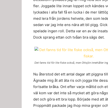
fler. Joggade lite innan loppet och kändes ve
lyckades i alla fall få en lucka i de mer lätt
med lera från jordens helvete, den som lede
sedan var jag inte ens nära att bli pigg. Gick
spelade ingen roll. Detta var en av de insat
Dock sprang ettan och tvåan bra sägs det.
Det fanns tid för lite fiske också, men Ottsjön innehåller ing
Nu återstod det ett antal dagar att piggna ti
Ägnade mig åt att äta ris och jogga lite dess
fortsatte bråka. Ont efter varje måltid och e
väl kom var det inte så mycket att göra någo
det och göra ett bra lopp. Började med att ä
Proppmätt packade jag ihop mina grejer och fi