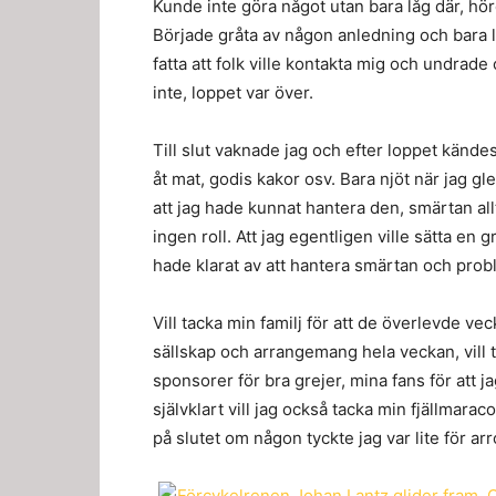
Kunde inte göra något utan bara låg där, hör
Började gråta av någon anledning och bara l
fatta att folk ville kontakta mig och undrade
inte, loppet var över.
Till slut vaknade jag och efter loppet kän
åt mat, godis kakor osv. Bara njöt när jag 
att jag hade kunnat hantera den, smärtan allt
ingen roll. Att jag egentligen ville sätta en g
hade klarat av att hantera smärtan och prob
Vill tacka min familj för att de överlevde ve
sällskap och arrangemang hela veckan, vill t
sponsorer för bra grejer, mina fans för att j
självklart vill jag också tacka min fjällmara
på slutet om någon tyckte jag var lite för ar