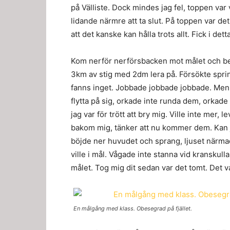
på Välliste. Dock mindes jag fel, toppen var
lidande närmre att ta slut. På toppen var 
att det kanske kan hålla trots allt. Fick i de
Kom nerför nerförsbacken mot målet och bene
3km av stig med 2dm lera på. Försökte sprin
fanns inget. Jobbade jobbade jobbade. Men all
flytta på sig, orkade inte runda dem, orkad
jag var för trött att bry mig. Ville inte mer, 
bakom mig, tänker att nu kommer dem. Kan j
böjde ner huvudet och sprang, ljuset närmad
ville i mål. Vågade inte stanna vid kranskulla
målet. Tog mig dit sedan var det tomt. Det 
En målgång med klass. Obesegrad på fjället.