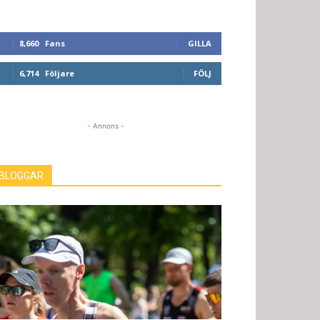
8,660
Fans
GILLA
6,714
Följare
FÖLJ
- Annons -
BLOGGAR