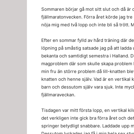
Sommaren börjar gå mot sitt slut och då är de
fjällmaratonvecken. Förra året körde jag tre 
nöja mig med två lopp och inte bli så trött. 
Efter en sommar fylld av hård träning där d
löpning på småstig satsade jag på att ladda
bekanta och samtidigt semestra i Halland. De
magproblem där som skulle skapa problem h
min fru än större problem då lill-knatten bl
knatten och henne själv. Vad är en vertikal 
barn och dessutom själv vara sjuk. Inte myck
fjällmaraveckan.
Tisdagen var mitt första lopp, en vertikal k
det verkligen inte gick bra förra året och de
springer betydligt snabbare. Laddade upp med 
Dessutom lyckades jag få i mig hela sex sty