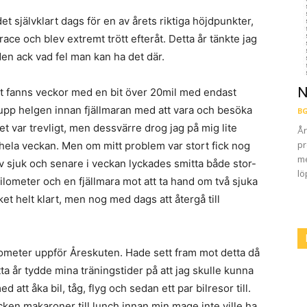
t självklart dags för en av årets riktiga höjdpunkter,
race och blev extremt trött efteråt. Detta år tänkte jag
Men ack vad fel man kan ha det där.
N
et fanns veckor med en bit över 20mil med endast
 upp helgen innan fjällmaran med att vara och besöka
BG
t var trevligt, men dessvärre drog jag på mig lite
År
pr
ela veckan. Men om mitt problem var stort fick nog
me
ev sjuk och senare i veckan lyckades smitta både stor-
lö
kilometer och en fjällmara mot att ta hand om två sjuka
et helt klart, men nog med dags att återgå till
ilometer uppför Åreskuten. Hade sett fram mot detta då
tta år tydde mina träningstider på att jag skulle kunna
att åka bil, tåg, flyg och sedan ett par bilresor till.
cken makaroner till lunch innan min mage inte ville ha