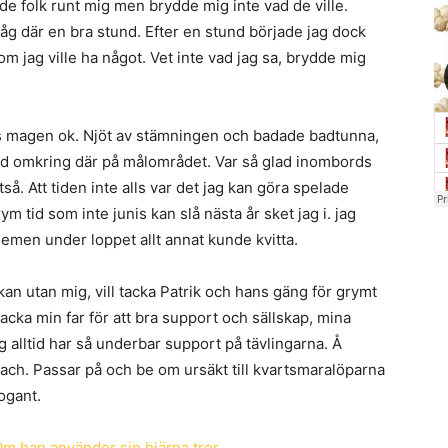
de folk runt mig men brydde mig inte vad de ville.
åg där en bra stund. Efter en stund började jag dock
 om jag ville ha något. Vet inte vad jag sa, brydde mig
des magen ok. Njöt av stämningen och badade badtunna,
gled omkring där på målområdet. Var så glad inombords
så. Att tiden inte alls var det jag kan göra spelade
rym tid som inte junis kan slå nästa år sket jag i. jag
lemen under loppet allt annat kunde kvitta.
ckan utan mig, vill tacka Patrik och hans gäng för grymt
acka min far för att bra support och sällskap, mina
ag alltid har så underbar support på tävlingarna. Å
coach. Passar på och be om ursäkt till kvartsmaralöparna
rogant.