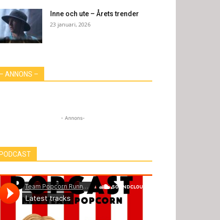
Inne och ute – Årets trender
23 januari, 2026
– ANNONS –
- Annons-
PODCAST