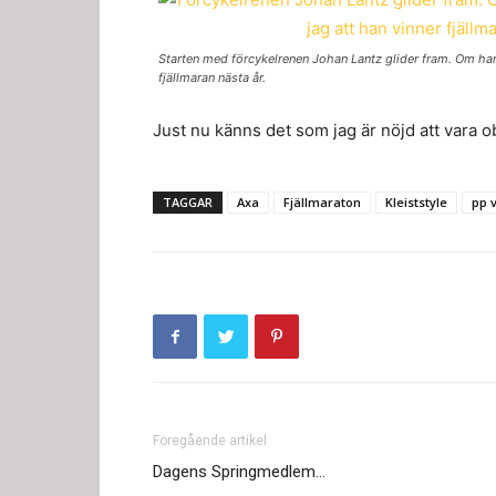
Starten med förcykelrenen Johan Lantz glider fram. Om han 
fjällmaran nästa år.
Just nu känns det som jag är nöjd att vara 
TAGGAR
Axa
Fjällmaraton
Kleiststyle
pp v
Föregående artikel
Dagens Springmedlem…