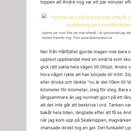
toppen att André nog var ett par minuter eft
Vyerna var visst fina ser man efteråt, i år ignorerade jag 
metern framför mig. Foto www.fjallmaraton.se
Ner från Hållfjället gjorde magen inte bara o
upplevt uppblandat med en smärta som skulle
gick rätt sakta hela vägen till Ottsjö. Andr
höra något rykte att han började bli trött. St
eller dricka och tänkte ”nu är det 10km till V
kilometer för kilometer, steg för steg. Bara
långsammare än jag normalt gjort på ett lån
att det inte går att beskriva i ord. Tanken v
bakåt hela tiden, längtade efter att få se A
när jag kom upp på Skalknippen, magvärken f
chansade direkt tog en gel. Det funkade! L