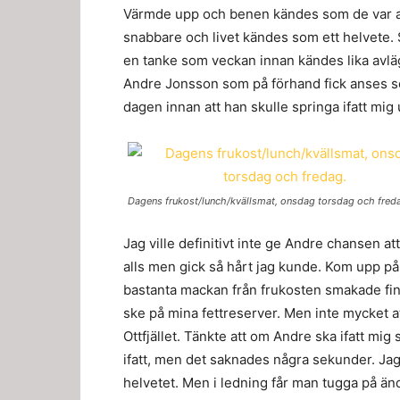
Värmde upp och benen kändes som de var av
snabbare och livet kändes som ett helvete.
en tanke som veckan innan kändes lika avläg
Andre Jonsson som på förhand fick anses so
dagen innan att han skulle springa ifatt mig
Dagens frukost/lunch/kvällsmat, onsdag torsdag och fred
Jag ville definitivt inte ge Andre chansen att 
alls men gick så hårt jag kunde. Kom upp p
bastanta mackan från frukosten smakade fint.
ske på mina fettreserver. Men inte mycket att
Ottfjället. Tänkte att om Andre ska ifatt mi
ifatt, men det saknades några sekunder. Jag
helvetet. Men i ledning får man tugga på änd