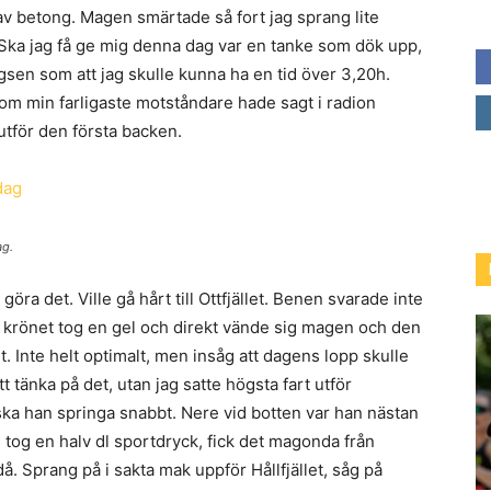
 betong. Magen smärtade så fort jag sprang lite
 Ska jag få ge mig denna dag var en tanke som dök upp,
sen som att jag skulle kunna ha en tid över 3,20h.
m min farligaste motståndare hade sagt i radion
 utför den första backen.
ag.
göra det. Ville gå hårt till Ottfjället. Benen svarade inte
å krönet tog en gel och direkt vände sig magen och den
 Inte helt optimalt, men insåg att dagens lopp skulle
 tänka på det, utan jag satte högsta fart utför
g ska han springa snabbt. Nere vid botten var han nästan
 tog en halv dl sportdryck, fick det magonda från
å. Sprang på i sakta mak uppför Hållfjället, såg på