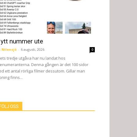
ytt nummer ute
 Nilensjö
-
6 augusti, 2026
0
ets tredje utgåva har nu landat hos
enumeranterna. Denna gången är det 100 sidor
d ett antal rörliga filmer dessutom. Gillar man
pning finns...
FÖLJ OSS