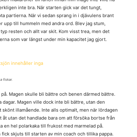
rkligen inte bra. När starten gick var det tungt,
löpta partierna. När vi sedan sprang in i djävulens brant
r upp till hummeln med andra ord. Blev jag stum,
 typ resten och allt var skit. Kom visst trea, men det
serna som var längst under min kapacitet jag gjort.
a fiskar.
ll på. Magen skulle bli bättre och benen därmed bättre.
a dagar. Magen ville dock inte bli bättre, utan den
tt skönt illamående. Inte alls optimalt, men när lördagen
t åt utan det handlade bara om att försöka bortse från
ta en hel polarkaka till frukost med marmelad på.
ck skjuts till starten av min coach och tillika pappa.