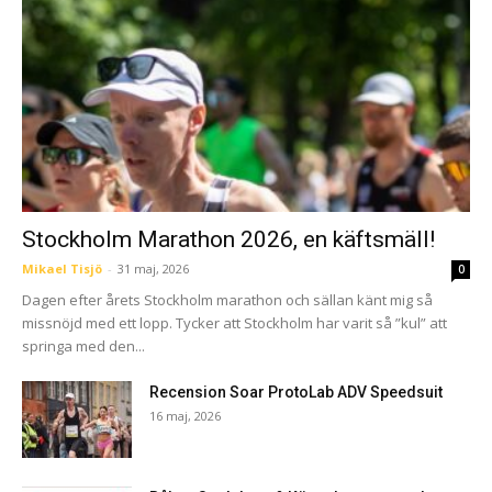
Stockholm Marathon 2026, en käftsmäll!
Mikael Tisjö
-
31 maj, 2026
0
Dagen efter årets Stockholm marathon och sällan känt mig så
missnöjd med ett lopp. Tycker att Stockholm har varit så ”kul” att
springa med den...
Recension Soar ProtoLab ADV Speedsuit
16 maj, 2026