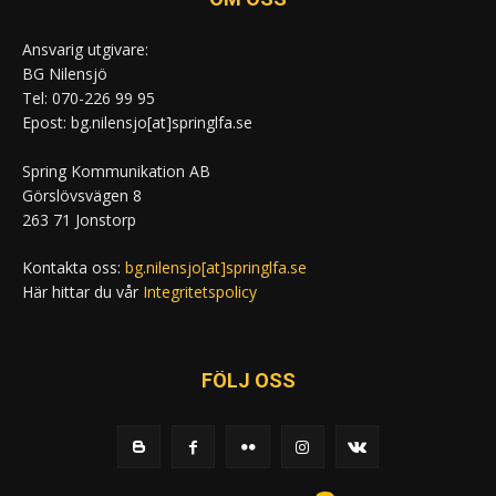
Ansvarig utgivare:
BG Nilensjö
Tel: 070-226 99 95
Epost: bg.nilensjo[at]springlfa.se
Spring Kommunikation AB
Görslövsvägen 8
263 71 Jonstorp
Kontakta oss:
bg.nilensjo[at]springlfa.se
Här hittar du vår
Integritetspolicy
FÖLJ OSS