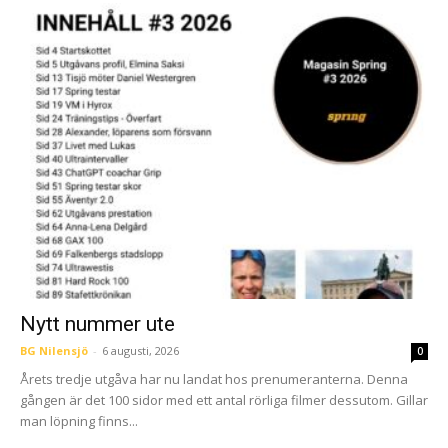
Nytt nummer ute
BG Nilensjö
-
6 augusti, 2026
0
Årets tredje utgåva har nu landat hos prenumeranterna. Denna
gången är det 100 sidor med ett antal rörliga filmer dessutom. Gillar
man löpning finns...