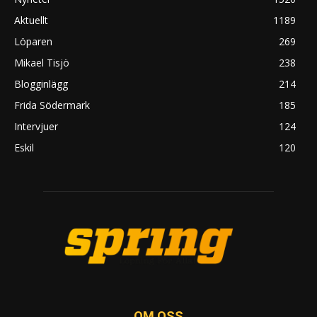
Aktuellt
1189
Löparen
269
Mikael Tisjö
238
Blogginlägg
214
Frida Södermark
185
Intervjuer
124
Eskil
120
OM OSS