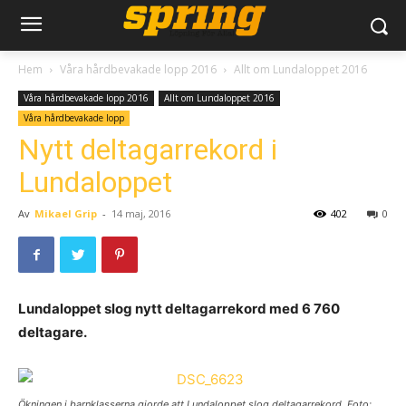
Hem
Våra hårdbevakade lopp 2016
Allt om Lundaloppet 2016
Våra hårdbevakade lopp 2016
Allt om Lundaloppet 2016
Våra hårdbevakade lopp
Nytt deltagarrekord i
Lundaloppet
Av
Mikael Grip
-
14 maj, 2016
402
0
Lundaloppet slog nytt deltagarrekord med 6 760
deltagare.
Ökningen i barnklasserna gjorde att Lundaloppet slog deltagarrekord. Foto: