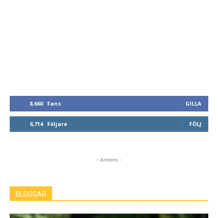
8,660
Fans
GILLA
6,714
Följare
FÖLJ
- Annons -
BLOGGAR