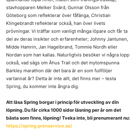
stavhopparen Melker Svärd, Gunnar Olsson från
Göteborg som reflekterar över fåfänga, Christian
Klingebrandt reflekterar också, han över livets
prövningar. Vi träffar som vanligt många löpare och får ta
del av deras insikter och erfarenheter; Johnny Jantunen,
Midde Hamrin, Jan Hagelbrand, Tommie Nordh eller
Nordan som han kallas. Naturligtvis besöker vi några lopp
också, vad sägs om Åhus Trail och det mytomspunna
Barkley marathon där det bara är en som fullföljer
vartannat år? Detta är inte allt, det finns mer – testa
Spring, du kommer inte ångra dig.
Att läsa Spring borgar i princip för utveckling av din
löpning. Du får cirka 1000 sidor läsning per år om det
bästa som finns, löpning! Tveka inte, bli prenumerant nu:
https://spring.prenservice.se/