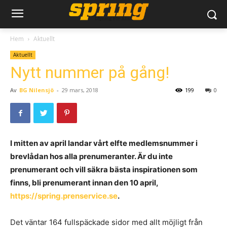
Hem
Aktuellt
Aktuellt
Nytt nummer på gång!
Av
BG Nilensjö
-
29 mars, 2018
199
0
I mitten av april landar vårt elfte medlemsnummer i
brevlådan hos alla prenumeranter. Är du inte
prenumerant och vill säkra bästa inspirationen som
finns, bli prenumerant innan den 10 april,
https://spring.prenservice.se
.
Det väntar 164 fullspäckade sidor med allt möjligt från