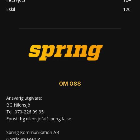
Eskil
120
OM OSS
Ansvarig utgivare:
BG Nilensjö
Tel: 070-226 99 95
Epost: bg.nilensjo[at]springlfa.se
Spring Kommunikation AB
Görslövsvägen 8