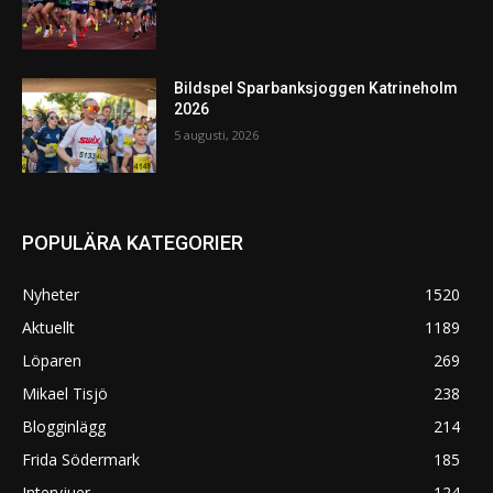
Bildspel Sparbanksjoggen Katrineholm
2026
5 augusti, 2026
POPULÄRA KATEGORIER
Nyheter
1520
Aktuellt
1189
Löparen
269
Mikael Tisjö
238
Blogginlägg
214
Frida Södermark
185
Intervjuer
124