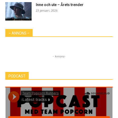
Inne och ute – Årets trender
23 januari, 2026
– ANNONS –
- Annons-
PODCAST