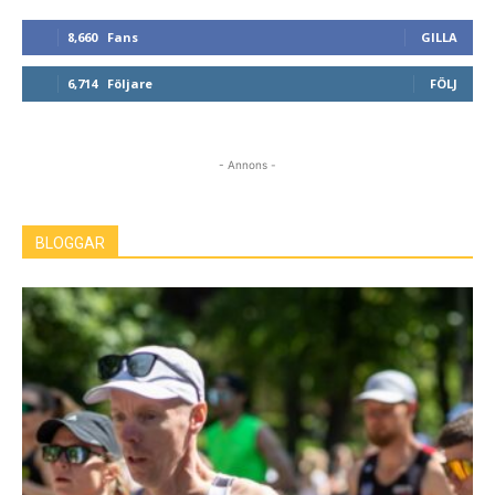
8,660
Fans
GILLA
6,714
Följare
FÖLJ
- Annons -
BLOGGAR