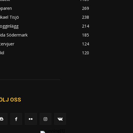
öparen
269
kael Tisjö
238
ogginlägg
214
rida Södermark
185
tervjuer
124
kil
120
ÖLJ OSS