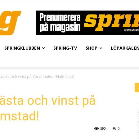
SPRINGKLUBBEN
SPRING-TV
SHOP
LÖPARKALE
 bästa och vinst på Varvetmilen i Halmstad!
ästa och vinst på
lmstad!
590
0