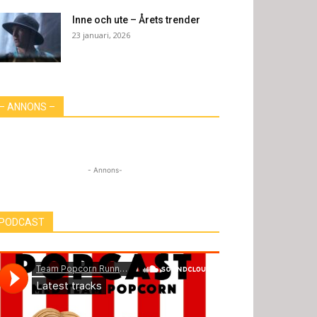
Inne och ute – Årets trender
23 januari, 2026
– ANNONS –
- Annons-
PODCAST