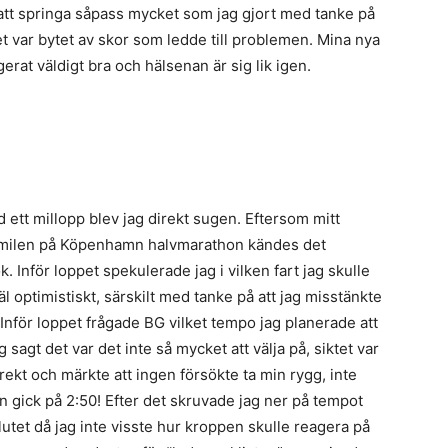
lt att springa såpass mycket som jag gjort med tanke på
 det var bytet av skor som ledde till problemen. Mina nya
rat väldigt bra och hälsenan är sig lik igen.
tt millopp blev jag direkt sugen. Eftersom mitt
ta milen på Köpenhamn halvmarathon kändes det
k. Inför loppet spekulerade jag i vilken fart jag skulle
äl optimistiskt, särskilt med tanke på att jag misstänkte
 Inför loppet frågade BG vilket tempo jag planerade att
sagt det var det inte så mycket att välja på, siktet var
irekt och märkte att ingen försökte ta min rygg, inte
rn gick på 2:50! Efter det skruvade jag ner på tempot
slutet då jag inte visste hur kroppen skulle reagera på