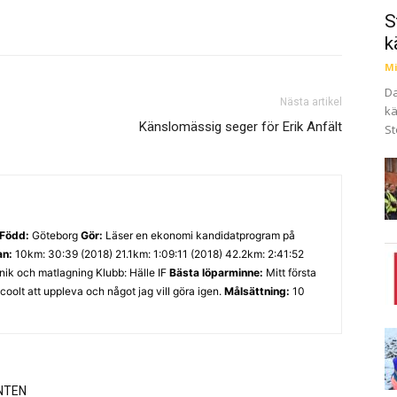
S
k
Mi
Da
Nästa artikel
kä
Känslomässig seger för Erik Anfält
St
Född:
Göteborg
Gör:
Läser en ekonomi kandidatprogram på
an:
10km: 30:39 (2018) 21.1km: 1:09:11 (2018) 42.2km: 2:41:52
nik och matlagning Klubb: Hälle IF
Bästa löparminne:
Mitt första
oolt att uppleva och något jag vill göra igen.
Målsättning:
10
NTEN