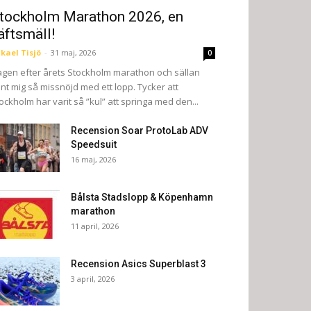
tockholm Marathon 2026, en
äftsmäll!
kael Tisjö
-
31 maj, 2026
0
gen efter årets Stockholm marathon och sällan
nt mig så missnöjd med ett lopp. Tycker att
ockholm har varit så ”kul” att springa med den...
Recension Soar ProtoLab ADV
Speedsuit
16 maj, 2026
Bålsta Stadslopp & Köpenhamn
marathon
11 april, 2026
Recension Asics Superblast 3
3 april, 2026