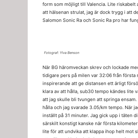
form som möjligt till Valencia. Lite riskabe
att hälsenan strulat, jag är dock trygg i att
Salomon Sonic Ra och Sonic Ra pro har funge
Fotograf: Ylva Benson
När BG häromveckan skrev och lockade med e
tidigare pers på milen var 32:06 från förs
inspirerande att ge distansen ett ärligt försö
klara av att hålla, sub30 tempo kändes lite v
att jag skulle bli tvungen att springa ensam.
hålla och jag svarade 3.05/km tempo. När jag 
inställt på 31 minuter. Jag gick upp i täten d
särskilt konstigt kanske när första kilomete
lite för att undvika att klappa ihop helt mot 