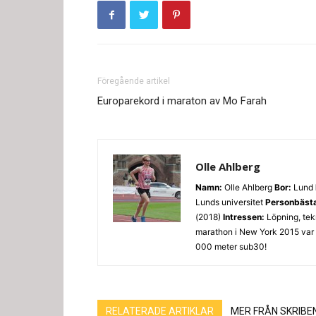
Föregående artikel
Europarekord i maraton av Mo Farah
Olle Ahlberg
Namn:
Olle Ahlberg
Bor:
Lund
Lunds universitet
Personbäst
(2018)
Intressen:
Löpning, tek
marathon i New York 2015 var c
000 meter sub30!
RELATERADE ARTIKLAR
MER FRÅN SKRIBE