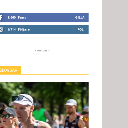
8,660
Fans
GILLA
6,714
Följare
FÖLJ
- Annons -
BLOGGAR