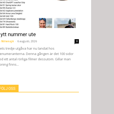
ytt nummer ute
 Nilensjö
-
6 augusti, 2026
0
ets tredje utgåva har nu landat hos
enumeranterna. Denna gången är det 100 sidor
d ett antal rörliga filmer dessutom. Gillar man
pning finns...
FÖLJ OSS