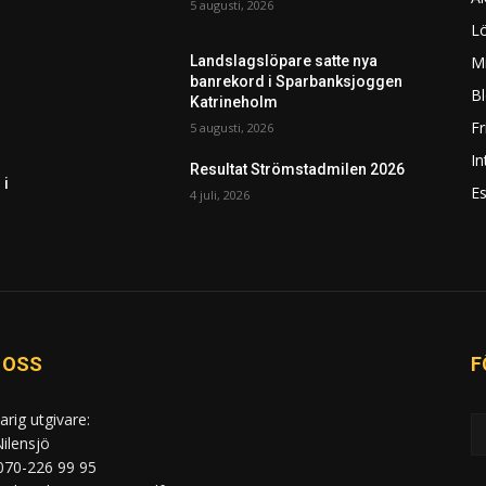
5 augusti, 2026
L
Mi
Landslagslöpare satte nya
banrekord i Sparbanksjoggen
Bl
Katrineholm
F
5 augusti, 2026
In
Resultat Strömstadmilen 2026
 i
Es
4 juli, 2026
 OSS
F
arig utgivare:
ilensjö
 070-226 99 95