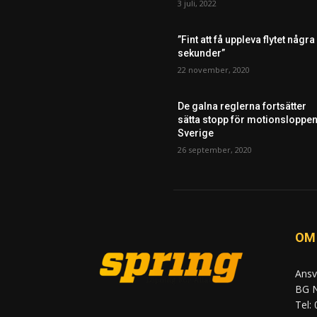
3 juli, 2022
”Fint att få uppleva flytet några
sekunder”
22 november, 2020
De galna reglerna fortsätter
sätta stopp för motionsloppen
Sverige
26 september, 2020
OM
Ansv
BG N
Tel: