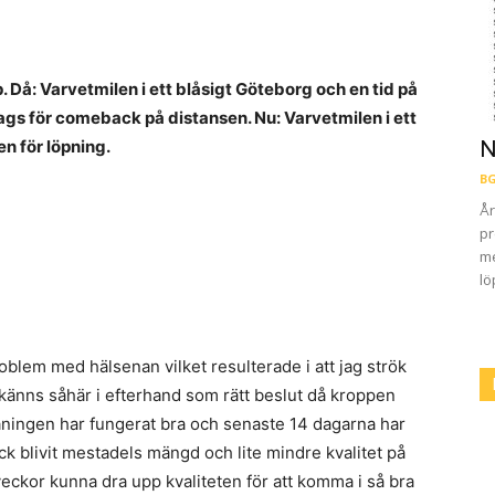
p.
Då: Varvetmilen i ett blåsigt Göteborg och en tid på
ags för comeback på distansen. Nu: Varvetmilen i ett
n för löpning.
N
BG
År
pr
me
lö
oblem med hälsenan vilket resulterade i att jag strök
n känns såhär i efterhand som rätt beslut då kroppen
räningen har fungerat bra och senaste 14 dagarna har
ock blivit mestadels mängd och lite mindre kvalitet på
 veckor kunna dra upp kvaliteten för att komma i så bra