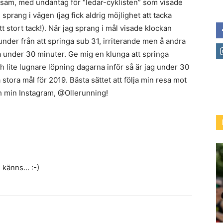
nsam, med undantag för “ledar-cyklisten” som visade
 sprang i vägen (jag fick aldrig möjlighet att tacka
ett stort tack!). När jag sprang i mål visade klockan
ekunder från att springa sub 31, irriterande men å andra
ska under 30 minuter. Ge mig en klunga att springa
h lite lugnare löpning dagarna inför så är jag under 30
stora mål för 2019. Bästa sättet att följa min resa mot
h min Instagram, @Ollerunning!
 känns… :-)