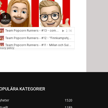
OPULÄRA KATEGORIER
yheter
1520
tuellt
1189